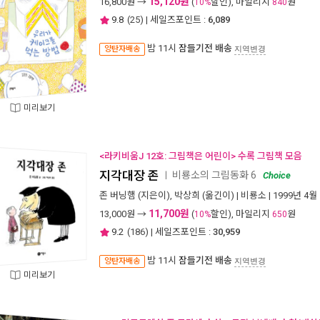
15,120원
16,800
원 →
(
할인), 마일리지
원
10%
840
9.8
(
25
) | 세일즈포인트 :
6,089
밤 11시
잠들기전 배송
양탄자배송
지역변경
미리보기
<라키비움J 12호: 그림책은 어린이> 수록 그림책 모음
지각대장 존
비룡소의 그림동화 6
ㅣ
Choice
존 버닝햄
(지은이),
박상희
(옮긴이) |
비룡소
| 1999년 4월
11,700원
13,000
원 →
(
할인), 마일리지
원
10%
650
9.2
(
186
) | 세일즈포인트 :
30,959
밤 11시
잠들기전 배송
양탄자배송
지역변경
미리보기