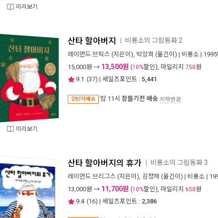
미리보기
산타 할아버지
비룡소의 그림동화 2
ㅣ
레이먼드 브릭스
(지은이),
박상희
(옮긴이) |
비룡소
| 199
13,500원
15,000
원 →
(
할인), 마일리지
원
10%
750
9.1
(
37
) | 세일즈포인트 :
5,441
밤 11시
잠들기전 배송
양탄자배송
지역변경
미리보기
산타 할아버지의 휴가
비룡소의 그림동화 3
ㅣ
레이먼드 브리그스
(지은이),
김정하
(옮긴이) |
비룡소
| 1
11,700원
13,000
원 →
(
할인), 마일리지
원
10%
650
9.4
(
16
) | 세일즈포인트 :
2,386