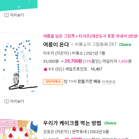
미리보기
여름을 담은 그림책 + 티셔츠(대상도서 포함 국내서 2만원 
여름이 온다
비룡소의 그림동화 297
ㅣ
Choice
이수지
(지은이) |
비룡소
| 2021년 7월
29,700원
33,000
원 →
(
할인), 마일리지
원
10%
1,650
9.5
(
32
) | 세일즈포인트 :
10,457
밤 11시
잠들기전 배송
양탄자배송
지역변경
미리보기
우리가 케이크를 먹는 방법
Choice
김효은
(지은이) |
문학동네
| 2022년 6월