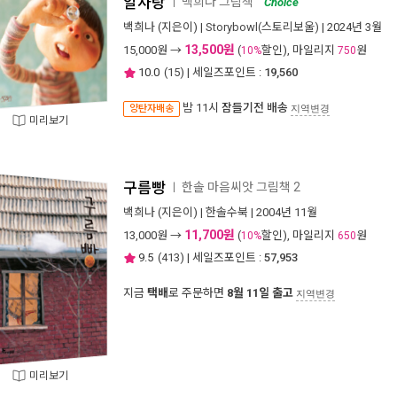
알사탕
백희나 그림책
ㅣ
Choice
백희나
(지은이) |
Storybowl(스토리보울)
| 2024년 3월
13,500원
15,000
원 →
(
할인), 마일리지
원
10%
750
10.0
(
15
) | 세일즈포인트 :
19,560
밤 11시
잠들기전 배송
양탄자배송
지역변경
미리보기
구름빵
한솔 마음씨앗 그림책 2
ㅣ
백희나
(지은이) |
한솔수북
| 2004년 11월
11,700원
13,000
원 →
(
할인), 마일리지
원
10%
650
9.5
(
413
) | 세일즈포인트 :
57,953
지금
택배
로 주문하면
8월 11일 출고
지역변경
미리보기