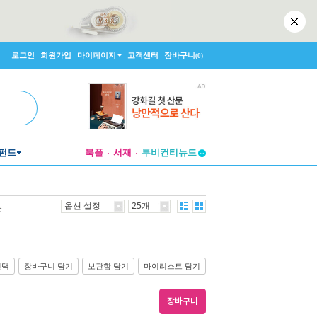
로그인
회원가입
마이페이지
고객센터
장바구니
(0)
펀드
북플
서재
투비컨티뉴드
창작플랫폼
투비컨티뉴드
옵션 설정
25개
순
선택
장바구니 담기
보관함 담기
마이리스트 담기
장바구니