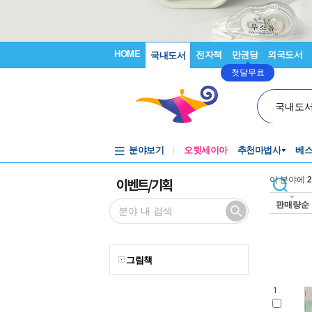
HOME
전자책
만권당
외국도서
국내도서
첫달무료
국내도
분야보기
오뒷세이아
추천마법사
베
이벤트/기획
이 분야에
2
판매량순
그림책
1.