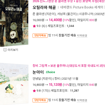
2026 린드그렌상 존 클라센 수상 + 문진.보냉백.수첩(대상
오틸라와 해골
네버랜드 Picture Books 세계의
ㅣ
존 클라센
(지은이),
서남희
(옮긴이) |
시공주니어
| 2023년
14,400원
16,000
원 →
(
할인), 마일리지
원
10%
800
9.3
(
6
) | 세일즈포인트 :
1,344
밤 11시
잠들기전 배송
양탄자배송
지역변경
미리보기
창비 그림책 + 보온 물주머니(대상도서 포함 국내도서 2만
눈아이
Choice
안녕달
(지은이) |
창비
| 2021년 11월
15,120원
16,800
원 →
(
할인), 마일리지
원
10%
840
9.8
(
175
) | 세일즈포인트 :
11,287
밤 11시
잠들기전 배송
양탄자배송
지역변경