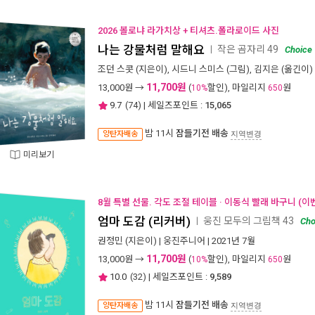
2026 볼로냐 라가치상 + 티셔츠.폴라로이드 사진
나는 강물처럼 말해요
작은 곰자리 49
ㅣ
Choice
조던 스콧
(지은이),
시드니 스미스
(그림),
김지은
(옮긴이) 
11,700원
13,000
원 →
(
할인), 마일리지
원
10%
650
9.7
(
74
) | 세일즈포인트 :
15,065
밤 11시
잠들기전 배송
양탄자배송
지역변경
미리보기
8월 특별 선물. 각도 조절 테이블 · 이동식 빨래 바구니 (이
엄마 도감 (리커버)
웅진 모두의 그림책 43
ㅣ
Cho
권정민
(지은이) |
웅진주니어
| 2021년 7월
11,700원
13,000
원 →
(
할인), 마일리지
원
10%
650
10.0
(
32
) | 세일즈포인트 :
9,589
밤 11시
잠들기전 배송
양탄자배송
지역변경