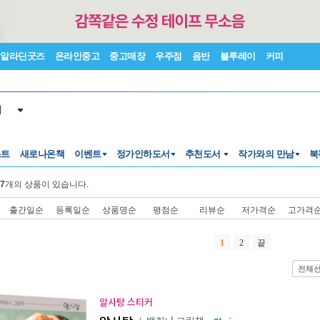
알라딘굿즈
온라인중고
중고매장
우주점
음반
블루레이
커피
서
스트
새로나온책
이벤트
정가인하도서
추천도서
작가와의 만남
북
7
개의 상품이 있습니다.
출간일순
등록일순
상품명순
평점순
리뷰순
저가격순
고가격
1
2
끝
전체
알사탕 스티커