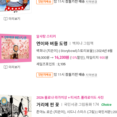
밤 11시
잠들기전 배송
양탄자배송
지역변경
미리보기
알사탕 스티커
연이와 버들 도령
백희나 그림책
ㅣ
백희나
(지은이) |
Storybowl(스토리보울)
| 2024년 8월
16,200원
18,000
원 →
(
할인), 마일리지
원
10%
900
세일즈포인트 :
2,135
미리보기
밤 11시
잠들기전 배송
양탄자배송
지역변경
2026 볼로냐 라가치상 + 티셔츠.폴라로이드 사진
거리에 핀 꽃
국민서관 그림동화 174
ㅣ
Choice
존아노 로슨
(지은이),
시드니 스미스
(그림) |
국민서관
| 2