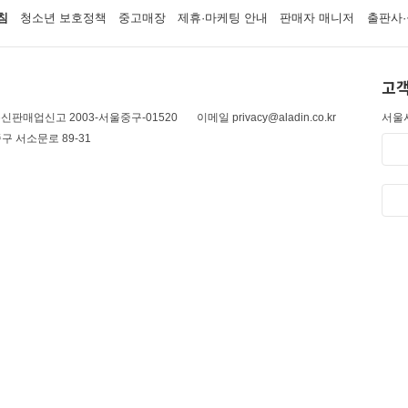
침
청소년 보호정책
중고매장
제휴·마케팅 안내
판매자 매니저
출판사·
고객
신판매업신고 2003-서울중구-01520
이메일 privacy@aladin.co.kr
서울시
구 서소문로 89-31