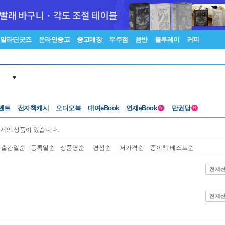
알라딘굿즈
온라인중고
중고매장
우주점
음반
블루레이
커피
벤트
전자책캐시
오디오북
대여eBook
연재eBook
만권당
N
N
개의 상품이 있습니다.
출간일순
등록일순
상품명순
평점순
저가격순
종이책 베스트순
전체
전체