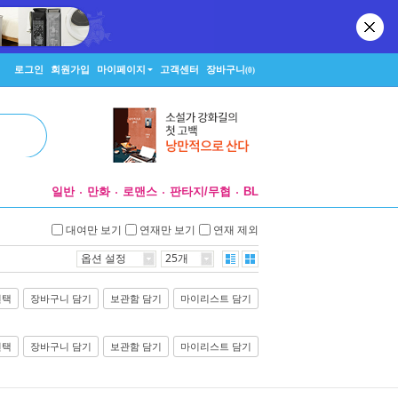
로그인
회원가입
마이페이지
고객센터
장바구니
(0)
일반
만화
로맨스
판타지/무협
BL
대여만 보기
연재만 보기
연재 제외
옵션 설정
25개
선택
장바구니 담기
보관함 담기
마이리스트 담기
선택
장바구니 담기
보관함 담기
마이리스트 담기