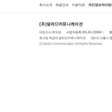
회사소개
채용안내
이용약관
개인정보처리방
(주)알라딘커뮤니케이션
대표이사 최우경
사업자등록 201-81-23094
통
호스팅 제공자 알라딘커뮤니케이션
(본사) 서울시 중
ⓒ Aladin Communication. All Rights Reserved.