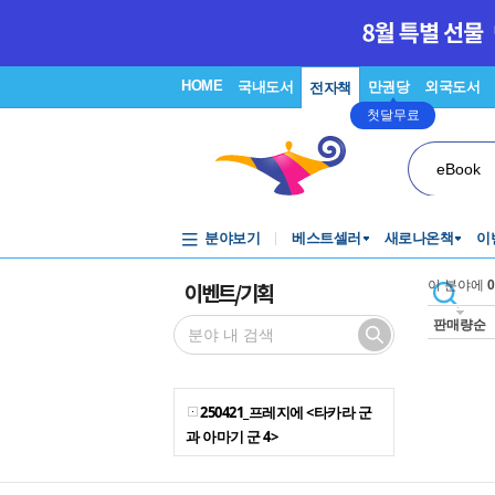
HOME
국내도서
만권당
외국도서
전자책
첫달무료
eBook
분야보기
베스트셀러
새로나온책
이
이벤트/기획
이 분야에
0
판매량순
250421_프레지에 <타카라 군
과 아마기 군 4>