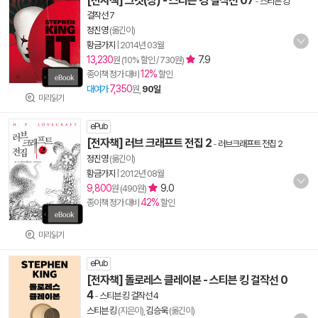
[전자책] 그것(상) - 스티븐 킹 걸작선 07
-
스티븐 킹
걸작선 7
정진영
(옮긴이)
황금가지
|
2014년 03월
13,230
7.9
원 (10% 할인 / 730원)
12%
종이책 정가 대비
할인
7,350
대여가
원,
90일
미리읽기
ePub
[전자책] 러브 크래프트 전집 2
-
러브크래프트 전집 2
정진영
(옮긴이)
황금가지
|
2012년 08월
9,800
9.0
원 (490원)
42%
종이책 정가 대비
할인
미리읽기
ePub
[전자책] 돌로레스 클레이본 - 스티븐 킹 걸작선 0
4
-
스티븐 킹 걸작선 4
스티븐 킹
(지은이),
김승욱
(옮긴이)