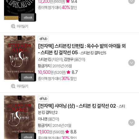
13,200
9.4
원 (660원)
40%
종이책 정가 대비
할인
미리읽기
ePub
[전자책] 스티븐킹 단편집 : 옥수수 밭의 아이들 외
- 스티븐 킹 걸작선 05
-
스티븐 킹 걸작선 5
스티븐 킹
(지은이),
김현우
(옮긴이)
황금가지
|
2015년 05월
10,500
8.7
원 (520원)
30%
종이책 정가 대비
할인
미리읽기
ePub
[전자책] 샤이닝 (상) - 스티븐 킹 걸작선 02
-
스티
븐 킹 걸작선 2
이나경
(옮긴이)
황금가지
|
2014년 01월
11,900
8.8
원 (590원)
30%
종이책 정가 대비
할인