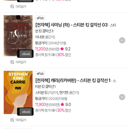
미리읽기
ePub
[전자책] 샤이닝 (하) - 스티븐 킹 걸작선 03
-
스티
븐 킹 걸작선 3
이나경
(옮긴이)
황금가지
|
2014년 01월
11,200
9.2
원 (560원)
30%
종이책 정가 대비
할인
미리읽기
ePub
[전자책] 캐리(리커버판) - 스티븐 킹 걸작선 1
-
스
티븐 킹 걸작선 1
스티븐 킹
(지은이),
한기찬
(옮긴이)
황금가지
|
2024년 08월
11,900
9.0
원 (590원)
30%
종이책 정가 대비
할인
미리읽기