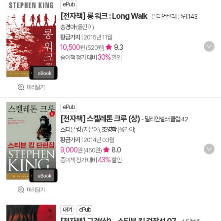
ePub
[전자책] 롱 워크 : Long Walk
-
밀리언셀러 클럽 143
송경아
(옮긴이)
황금가지
|
2015년 11월
10,500
9.3
원 (520원)
30%
종이책 정가 대비
할인
미리읽기
ePub
[전자책] 스켈레톤 크루 (상)
-
밀리언셀러 클럽 42
스티븐 킹
(지은이),
조영학
(옮긴이)
황금가지
|
2014년 03월
9,000
8.0
원 (450원)
43%
종이책 정가 대비
할인
미리읽기
대여
ePub