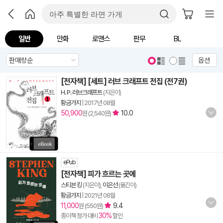
일반
만화
로맨스
판무
BL
옵션
[전자책] [세트] 러브 크래프트 전집 (전7권)
H. P. 러브크래프트
(지은이)
황금가지
|
2017년 08월
50,900
10.0
원 (2,540원)
ePub
[전자책] 피가 흐르는 곳에
스티븐 킹
(지은이),
이은선
(옮긴이)
황금가지
|
2021년 08월
11,000
9.4
원 (550원)
30%
종이책 정가 대비
할인