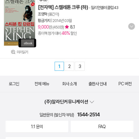
ePub
[전자책] 스켈레톤 크루 (하)
-
밀리언셀러 클럽 43
조영학
(옮긴이)
황금가지
|
2014년 03월
9,000
8.1
원 (450원)
46%
종이책 정가 대비
할인
미리읽기
1
2
3
로그인
전체 메뉴
회사 소개
출판사 안내
PC 버전
(주)알라딘커뮤니케이션
1544-2514
일반문의 (발신자 부담)
1:1 문의
FAQ