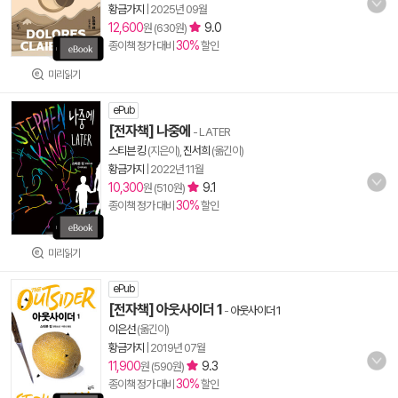
황금가지
|
2025년 09월
12,600
9.0
원 (630원)
30%
종이책 정가 대비
할인
미리읽기
ePub
[전자책] 나중에
- LATER
스티븐 킹
(지은이),
진서희
(옮긴이)
황금가지
|
2022년 11월
10,300
9.1
원 (510원)
30%
종이책 정가 대비
할인
미리읽기
ePub
[전자책] 아웃사이더 1
-
아웃사이더 1
이은선
(옮긴이)
황금가지
|
2019년 07월
11,900
9.3
원 (590원)
30%
종이책 정가 대비
할인