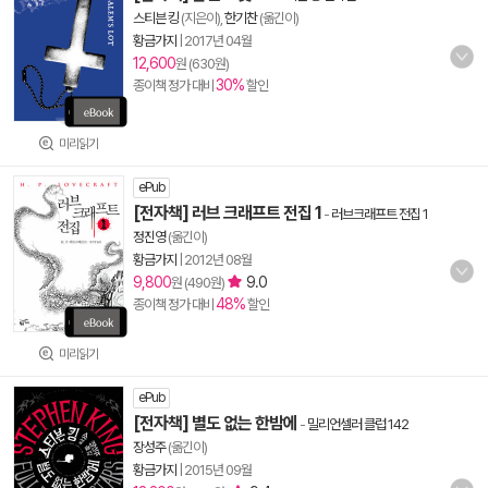
스티븐 킹
(지은이),
한기찬
(옮긴이)
황금가지
|
2017년 04월
12,600
원 (630원)
30%
종이책 정가 대비
할인
미리읽기
ePub
[전자책] 러브 크래프트 전집 1
-
러브크래프트 전집 1
정진영
(옮긴이)
황금가지
|
2012년 08월
9,800
9.0
원 (490원)
48%
종이책 정가 대비
할인
미리읽기
ePub
[전자책] 별도 없는 한밤에
-
밀리언셀러 클럽 142
장성주
(옮긴이)
황금가지
|
2015년 09월