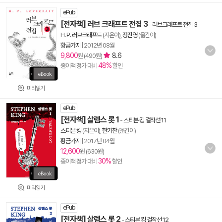
ePub
[전자책] 러브 크래프트 전집 3
-
러브크래프트 전집 3
H. P. 러브크래프트
(지은이),
정진영
(옮긴이)
황금가지
|
2012년 08월
9,800
8.6
원 (490원)
48%
종이책 정가 대비
할인
미리읽기
ePub
[전자책] 살렘스 롯 1
-
스티븐 킹 걸작선 11
스티븐 킹
(지은이),
한기찬
(옮긴이)
황금가지
|
2017년 04월
12,600
원 (630원)
30%
종이책 정가 대비
할인
미리읽기
ePub
[전자책] 살렘스 롯 2
-
스티븐 킹 걸작선 12