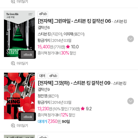
미리읽기
ePub
[전자책] 그린마일 - 스티븐 킹 걸작선 06
-
스티븐 킹
걸작선 6
스티븐 킹
(지은이),
이희재
(옮긴이)
황금가지
|
2014년 03월
15,400
10.0
원 (770원)
30%
종이책 정가 대비
할인
미리읽기
대여
ePub
[전자책] 그것(하) - 스티븐 킹 걸작선 09
-
스티븐 킹
걸작선 9
정진영
(옮긴이)
황금가지
|
2014년 03월
13,230
9.2
원 (10% 할인 / 730원)
12%
종이책 정가 대비
할인
7,350
대여가
원,
90일
미리읽기