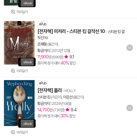
미리읽기
ePub
[전자책] 미저리 - 스티븐 킹 걸작선 10
-
스티븐 킹 걸
작선 10
조재형
(옮긴이)
황금가지
|
2013년 12월
11,900
9.1
원 (590원)
40%
종이책 정가 대비
할인
미리읽기
ePub
[전자책] 홀리
- HOLLY
스티븐 킹
(지은이),
이은선
(옮긴이)
황금가지
|
2024년 08월
14,700
9.4
원 (730원)
30%
종이책 정가 대비
할인
미리읽기