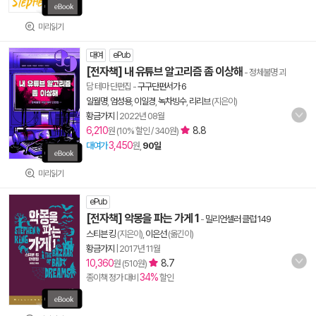
미리읽기
대여
ePub
[전자책] 내 유튜브 알고리즘 좀 이상해
- 정체불명 괴
담 테마 단편집
-
구구단편서가 6
일월명
,
엄성용
,
이일경
,
녹차빙수
,
리리브
(지은이)
황금가지
|
2022년 08월
6,210
8.8
원 (10% 할인 / 340원)
3,450
대여가
원,
90일
미리읽기
ePub
[전자책] 악몽을 파는 가게 1
-
밀리언셀러 클럽 149
스티븐 킹
(지은이),
이은선
(옮긴이)
황금가지
|
2017년 11월
10,360
8.7
원 (510원)
34%
종이책 정가 대비
할인