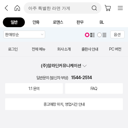
일반
만화
로맨스
판무
BL
옵션
로그인
전체 메뉴
회사 소개
출판사 안내
PC 버전
(주)알라딘커뮤니케이션
1544-2514
일반문의 (발신자 부담)
1:1 문의
FAQ
중고매장 위치, 영업시간 안내