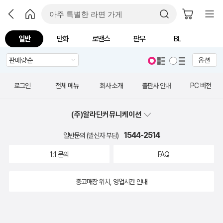
일반
만화
로맨스
판무
BL
옵션
로그인
전체 메뉴
회사 소개
출판사 안내
PC 버전
(주)알라딘커뮤니케이션
1544-2514
일반문의 (발신자 부담)
1:1 문의
FAQ
중고매장 위치, 영업시간 안내