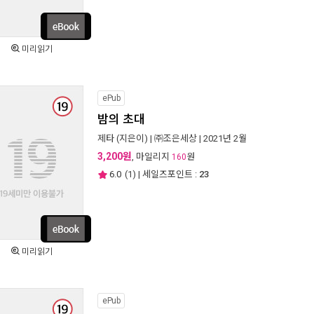
미리읽기
ePub
밤의 초대
제타
(지은이) |
㈜조은세상
| 2021년 2월
3,200원
, 마일리지
원
160
6.0
(
1
) | 세일즈포인트 :
23
미리읽기
ePub