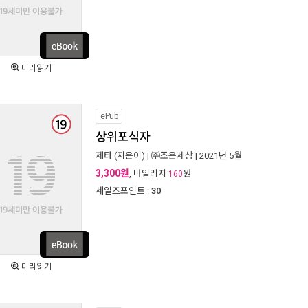
미리읽기
ePub
상위포식자
제타
(지은이) |
㈜조은세상
| 2021년 5월
3,300원
, 마일리지
원
160
세일즈포인트 :
30
미리읽기