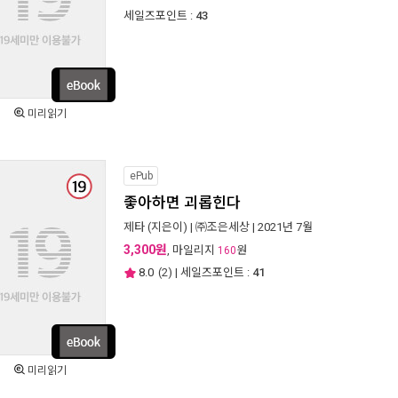
세일즈포인트 :
43
미리읽기
ePub
좋아하면 괴롭힌다
제타
(지은이) |
㈜조은세상
| 2021년 7월
3,300원
, 마일리지
원
160
8.0
(
2
) | 세일즈포인트 :
41
미리읽기