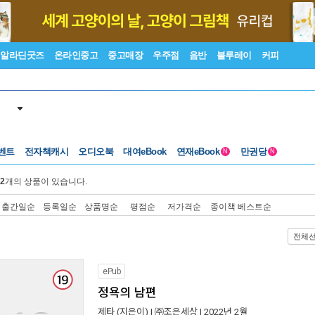
알라딘굿즈
온라인중고
중고매장
우주점
음반
블루레이
커피
벤트
전자책캐시
오디오북
대여eBook
연재eBook
만권당
N
N
2
개의 상품이 있습니다.
출간일순
등록일순
상품명순
평점순
저가격순
종이책 베스트순
전체
ePub
정욕의 남편
제타
(지은이) |
㈜조은세상
| 2022년 2월