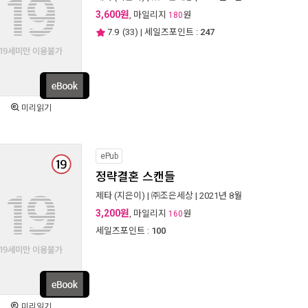
3,600원
, 마일리지
원
180
7.9
(
33
) | 세일즈포인트 :
247
미리읽기
ePub
정략결혼 스캔들
제타
(지은이) |
㈜조은세상
| 2021년 8월
3,200원
, 마일리지
원
160
세일즈포인트 :
100
미리읽기