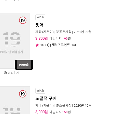
ePub
뺏어
제타
(지은이) |
㈜조은세상
| 2021년 12월
3,800원
, 마일리지
원
190
8.0
(
1
) | 세일즈포인트 :
53
미리읽기
ePub
노골적 구애
제타
(지은이) |
㈜조은세상
| 2020년 10월
3,000원
, 마일리지
원
150