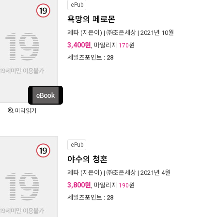
ePub
욕망의 페로몬
제타
(지은이) |
㈜조은세상
| 2021년 10월
3,400원
, 마일리지
원
170
세일즈포인트 :
28
미리읽기
ePub
야수의 청혼
제타
(지은이) |
㈜조은세상
| 2021년 4월
3,800원
, 마일리지
원
190
세일즈포인트 :
28