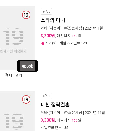
ePub
스타의 아내
제타
(지은이) |
㈜조은세상
| 2021년 1월
3,200원
, 마일리지
원
160
4.7
(
3
) | 세일즈포인트 :
41
미리읽기
ePub
미친 정략결혼
제타
(지은이) |
㈜조은세상
| 2021년 11월
3,300원
, 마일리지
원
160
세일즈포인트 :
35