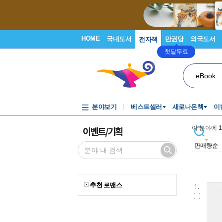
HOME
국내도서
만권당
외국도서
전자책
첫달무료
eBook
분야보기
베스트셀러
새로나온책
이
이벤트/기획
이 분야에
1
판매량순
추천 로맨스
1.