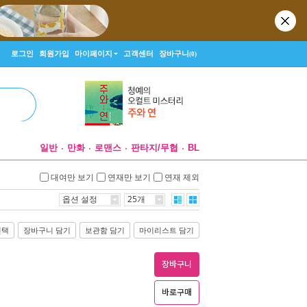
로그인
회원가입
마이페이지
고객센터
장바구니
(0)
일반
만화
로맨스
판타지/무협
BL
대여만 보기
연재만 보기
연재 제외
옵션 설정
25개
선택
장바구니 담기
보관함 담기
마이리스트 담기
장바구니
바로구매