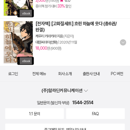
3,000
6.0
원 (150원)
33%
종이책 정가 대비
할인
[전자책] [고화질세트] 흐린 하늘에 웃다 (총6권/
완결)
케무리 카라카라 지음
(지은이)
대원씨아이(만화)
|
2020년 11월
18,000
원 (900원)
로그인
전체 메뉴
회사 소개
출판사 안내
PC 버전
(주)알라딘커뮤니케이션
1544-2514
일반문의 (발신자 부담)
1:1 문의
FAQ
중고매장 위치, 영업시간 안내