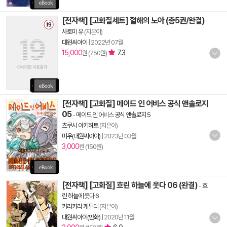
[전자책] [고화질세트] 혈해의 노아 (총5권/완결)
사토미 유
(지은이)
대원씨아이
|
2022년 07월
15,000
7.3
원 (750원)
[전자책] [고화질] 메이드 인 어비스 공식 앤솔로지
05
-
메이드 인 어비스 공식 앤솔로지 5
츠쿠시 아키히토
(지은이)
미우(대원씨아이)
|
2023년 03월
3,000
원 (150원)
[전자책] [고화질] 흐린 하늘에 웃다 06 (완결)
-
흐
린 하늘에 웃다 6
카라카라 케무리
(지은이)
대원씨아이(만화)
|
2020년 11월