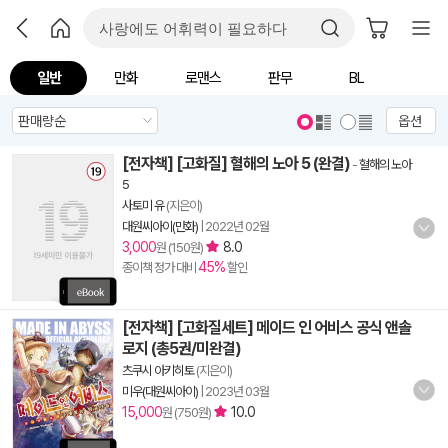
일반
만화
로맨스
판무
BL
옵션
[전자책] [고화질] 혈해의 노아 5 (완결)
-
혈해의 노아
5
사토미 유
(지은이)
대원씨아이(만화)
|
2022년 02월
3,000
8.0
원 (150원)
45%
종이책 정가 대비
할인
[전자책] [고화질세트] 메이드 인 어비스 공식 앤솔
로지 (총5권/미완결)
츠쿠시 아키히토
(지은이)
미우(대원씨아이)
|
2023년 03월
15,000
10.0
원 (750원)