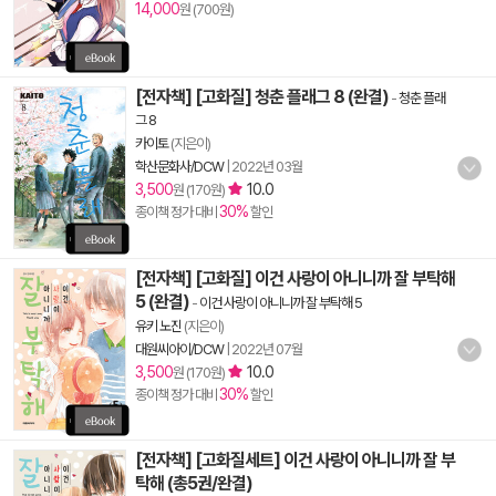
14,000
원 (700원)
[전자책] [고화질] 청춘 플래그 8 (완결)
-
청춘 플래
그 8
카이토
(지은이)
학산문화사/DCW
|
2022년 03월
3,500
10.0
원 (170원)
30%
종이책 정가 대비
할인
[전자책] [고화질] 이건 사랑이 아니니까 잘 부탁해
5 (완결)
-
이건 사랑이 아니니까 잘 부탁해 5
유키 노진
(지은이)
대원씨아이/DCW
|
2022년 07월
3,500
10.0
원 (170원)
30%
종이책 정가 대비
할인
[전자책] [고화질세트] 이건 사랑이 아니니까 잘 부
탁해 (총5권/완결)