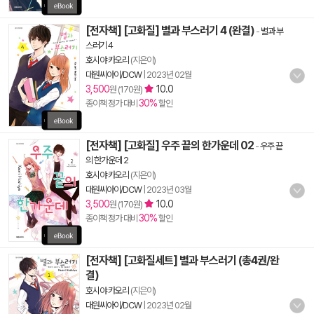
[전자책] [고화질] 별과 부스러기 4 (완결)
-
별과 부
스러기 4
호시야 카오리
(지은이)
대원씨아이/DCW
|
2023년 02월
3,500
10.0
원 (170원)
30%
종이책 정가 대비
할인
[전자책] [고화질] 우주 끝의 한가운데 02
-
우주 끝
의 한가운데 2
호시야 카오리
(지은이)
대원씨아이/DCW
|
2023년 03월
3,500
10.0
원 (170원)
30%
종이책 정가 대비
할인
[전자책] [고화질세트] 별과 부스러기 (총4권/완
결)
호시야 카오리
(지은이)
대원씨아이/DCW
|
2023년 02월