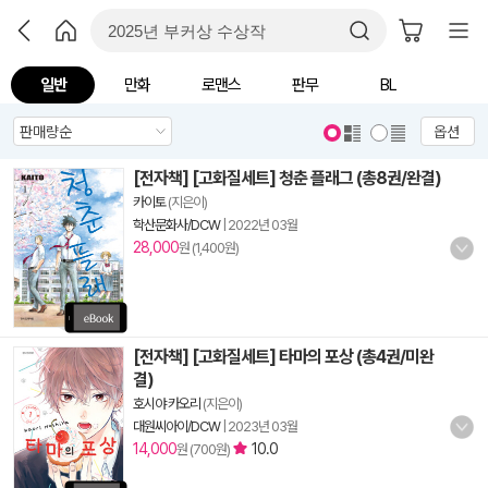
일반
만화
로맨스
판무
BL
옵션
[전자책] [고화질세트] 청춘 플래그 (총8권/완결)
카이토
(지은이)
학산문화사/DCW
|
2022년 03월
28,000
원 (1,400원)
[전자책] [고화질세트] 타마의 포상 (총4권/미완
결)
호시야 카오리
(지은이)
대원씨아이/DCW
|
2023년 03월
14,000
10.0
원 (700원)