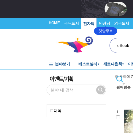
HOME
국내도서
만권당
외국도서
전자책
첫달무료
eBook
분야보기
베스트셀러
새로나온책
이
이벤트/기획
이 분야에
7
판매량순
대여
1.