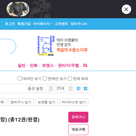
로그인
회원가입
마이페이지
고객센터
장바구니
(0)
일반
만화
로맨스
판타지/무협
BL
대여만 보기
연재만 보기
연재 제외
옵션 설정
25개
선택
장바구니 담기
보관함 담기
마이리스트 담기
장바구니
함) (총12권/완결)
바로구매