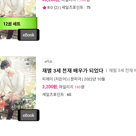
1,760
8.0
(
2
) | 세일즈포인트 :
75
12권 세트
ePub
재벌 3세 천재 배우가 되었다
재벌 3세 천재
ㅣ
피제이
(지은이) |
문피아
| 2022년 10월
3,200원
, 마일리지
원
160
세일즈포인트 :
60