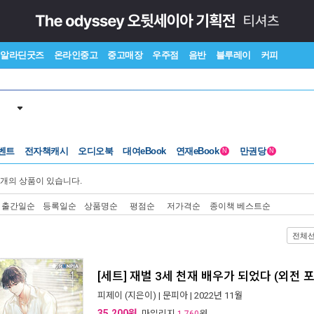
알라딘굿즈
온라인중고
중고매장
우주점
음반
블루레이
커피
벤트
전자책캐시
오디오북
대여eBook
연재eBook
만권당
N
N
개의 상품이 있습니다.
출간일순
등록일순
상품명순
평점순
저가격순
종이책 베스트순
전체
[세트] 재벌 3세 천재 배우가 되었다 (외전 포
피제이
(지은이) |
문피아
| 2022년 11월
35,200원
, 마일리지
원