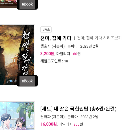
ePub
천마, 집에 가다
천마, 집에 가다 시리즈보기
ㅣ
행호사
(지은이) |
문피아
| 2023년 2월
3,200원
, 마일리지
원
160
세일즈포인트 :
18
[세트] 내 딸은 국힙원탑 (총6권/완결)
담하파
(지은이) |
문피아
| 2023년 2월
16,000원
, 마일리지
원
800