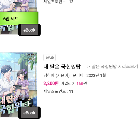
세일즈포인트 :
12
6권 세트
ePub
내 딸은 국힙원탑
내 딸은 국힙원탑 시리즈보기
ㅣ
담하파
(지은이) |
문피아
| 2023년 1월
3,200원
, 마일리지
원
160
세일즈포인트 :
11