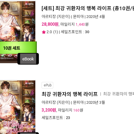
[세트] 최강 귀환자의 행복 라이프 (총10권/
아르티장
(지은이) |
문피아
| 2020년 4월
28,800원
, 마일리지
원
1,440
2.0
(
1
) | 세일즈포인트 :
30
10권 세트
ePub
최강 귀환자의 행복 라이프
최강 귀환자의 행
ㅣ
아르티장
(지은이) |
문피아
| 2020년 3월
3,200원
, 마일리지
원
160
세일즈포인트 :
23