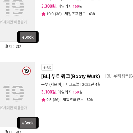
3,300원
, 마일리지
원
160
10.0
(
38
) | 세일즈포인트 :
438
미리읽기
ePub
[BL] 부티워크(Booty Wurk)
[BL] 부티워크(
ㅣ
구부
(지은이) |
시크노블
| 2022년 4월
3,100원
, 마일리지
원
150
9.8
(
56
) | 세일즈포인트 :
806
미리읽기