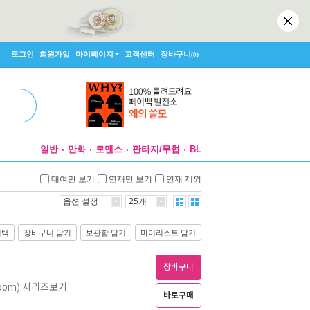
로그인
회원가입
마이페이지
고객센터
장바구니
(0)
일반
만화
로맨스
판타지/무협
BL
대여만 보기
연재만 보기
연재 제외
옵션 설정
25개
선택
장바구니 담기
보관함 담기
마이리스트 담기
장바구니
 bloom) 시리즈보기
바로구매