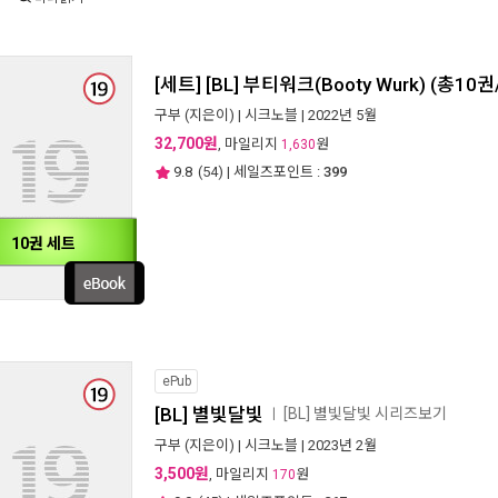
[세트] [BL] 부티워크(Booty Wurk) (총10
구부
(지은이) |
시크노블
| 2022년 5월
32,700원
, 마일리지
원
1,630
9.8
(
54
) | 세일즈포인트 :
399
10권 세트
ePub
[BL] 별빛달빛
[BL] 별빛달빛 시리즈보기
ㅣ
구부
(지은이) |
시크노블
| 2023년 2월
3,500원
, 마일리지
원
170