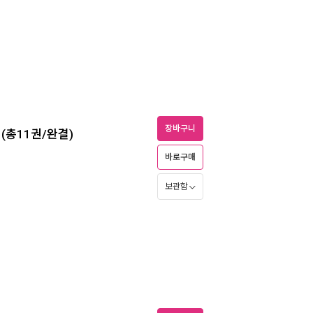
장바구니
함) (총11권/완결)
바로구매
보관함