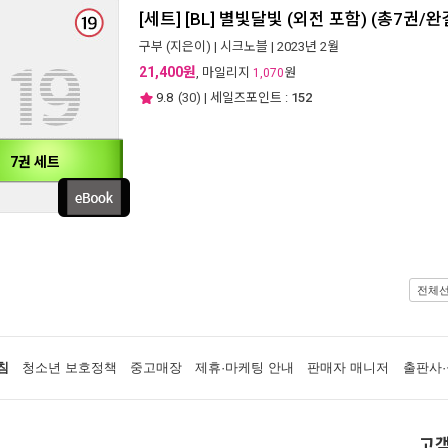
[세트] [BL] 별빛달빛 (외전 포함) (총7권/완
구부
(지은이) |
시크노블
| 2023년 2월
21,400원
, 마일리지
원
1,070
9.8
(
30
) | 세일즈포인트 :
152
7권 세트
전체
침
청소년 보호정책
중고매장
제휴·마케팅 안내
판매자 매니저
출판사·
고객