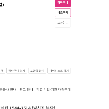
장바구니
결)
바로구매
보관함
선택
장바구니 담기
보관함 담기
마이리스트 담기
공급사 안내
광고 안내
학교·기업·기관 대량구매
센터 1544-2514 (발신자 부담)