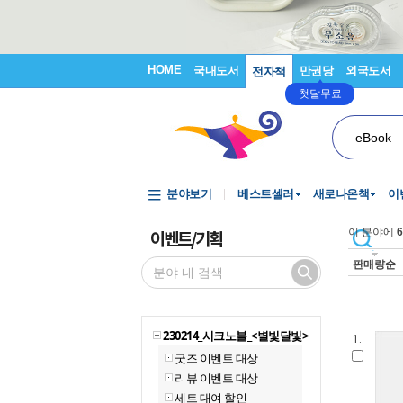
HOME
국내도서
만권당
외국도서
전자책
첫달무료
eBook
분야보기
베스트셀러
새로나온책
이
이벤트/기획
이 분야에
6
판매량순
230214_시크노블_<별빛달빛>
1.
굿즈 이벤트 대상
리뷰 이벤트 대상
세트 대여 할인