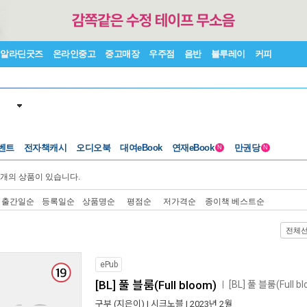
알라딘굿즈
온라인중고
중고매장
우주점
음반
블루레이
커피
벤트
전자책캐시
오디오북
대여eBook
연재eBook
만권당
N
N
개의 상품이 있습니다.
출간일순
등록일순
상품명순
평점순
저가격순
종이책 베스트순
전체
ePub
[BL] 풀 블룸(Full bloom)
[BL] 풀 블룸(Full
ㅣ
구부
(지은이) |
시크노블
| 2023년 2월