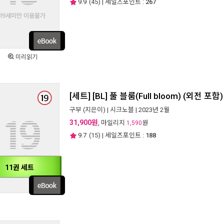
9.9
(
45
) | 세일즈포인트 :
267
미리읽기
[세트] [BL] 풀 블룸(Full bloom) (외전 포
구부
(지은이) |
시크노블
| 2023년 2월
31,900원
, 마일리지
원
1,590
9.7
(
15
) | 세일즈포인트 :
188
11권 세트