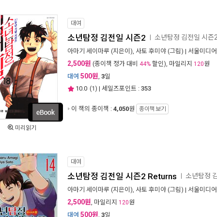
대여
소년탐정 김전일 시즌2
소년탐정 김전일 시즌
ㅣ
아마기 세이마루
(지은이),
사토 후미야
(그림) |
서울미디어
2,500원
(종이책 정가 대비
할인), 마일리지
원
44%
120
500원
대여
,
3
일
10.0
(
1
) | 세일즈포인트 :
353
이 책의 종이책 :
4,050
원
종이책 보기
미리읽기
대여
소년탐정 김전일 시즌2 Returns
소년탐정 김
ㅣ
아마기 세이마루
(지은이),
사토 후미야
(그림) |
서울미디어
2,500원
, 마일리지
원
120
500원
대여
,
3
일