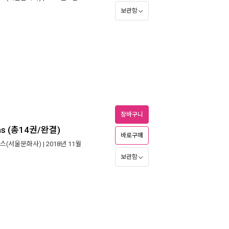
보관함
장바구니
s (총14권/완결)
바로구매
스(서울문화사)
| 2018년 11월
보관함