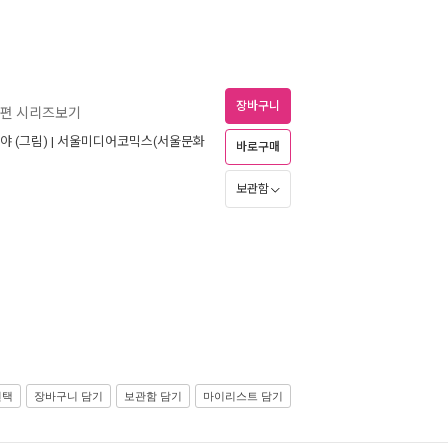
장바구니
별편 시리즈보기
미야
(그림) |
서울미디어코믹스(서울문화
바로구매
보관함
선택
장바구니 담기
보관함 담기
마이리스트 담기