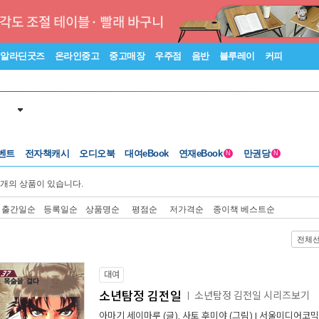
알라딘굿즈
온라인중고
중고매장
우주점
음반
블루레이
커피
벤트
전자책캐시
오디오북
대여eBook
연재eBook
만권당
N
N
개의 상품이 있습니다.
출간일순
등록일순
상품명순
평점순
저가격순
종이책 베스트순
전체
대여
소년탐정 김전일
소년탐정 김전일 시리즈보기
ㅣ
아마기 세이마루
(글),
사토 후미야
(그림) |
서울미디어코믹