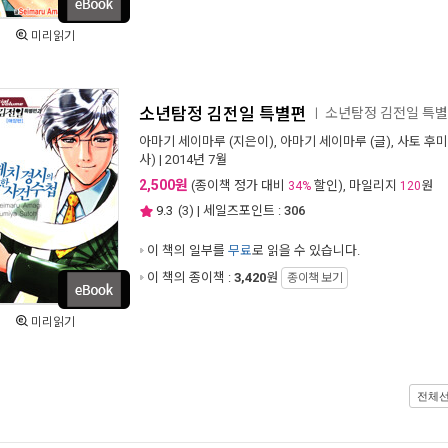
미리읽기
소년탐정 김전일 특별편
소년탐정 김전일 특
ㅣ
아마기 세이마루
(지은이),
아마기 세이마루
(글),
사토 후
사)
| 2014년 7월
2,500원
(종이책 정가 대비
할인), 마일리지
원
34%
120
9.3
(
3
) | 세일즈포인트 :
306
이 책의 일부를
무료
로 읽을 수 있습니다.
이 책의 종이책 :
3,420
원
종이책 보기
미리읽기
전체