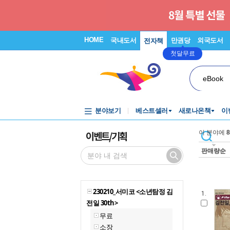
HOME
국내도서
만권당
외국도서
전자책
첫달무료
eBook
분야보기
베스트셀러
새로나온책
이
이벤트/기획
이 분야에
8
판매량순
230210_서미코 <소년탐정 김
1.
전일 30th>
무료
소장