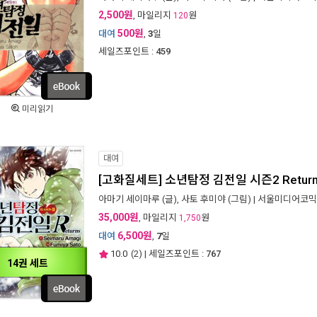
2,500원
, 마일리지
원
120
500원
대여
,
3
일
세일즈포인트 :
459
미리읽기
대여
[고화질세트] 소년탐정 김전일 시즌2 Return
아마기 세이마루
(글),
사토 후미야
(그림) |
서울미디어코믹
35,000원
, 마일리지
원
1,750
6,500원
대여
,
7
일
10.0
(
2
) | 세일즈포인트 :
767
14권 세트