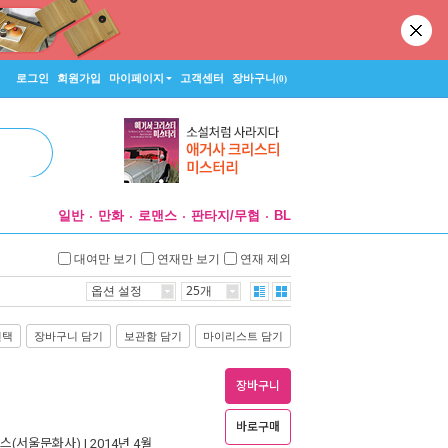
로그인
회원가입
마이페이지
고객센터
장바구니
(0)
일반
만화
로맨스
판타지/무협
BL
대여만 보기
연재만 보기
연재 제외
옵션 설정
25개
선택
장바구니 담기
보관함 담기
마이리스트 담기
장바구니
바로구매
스(서울문화사)
| 2014년 4월