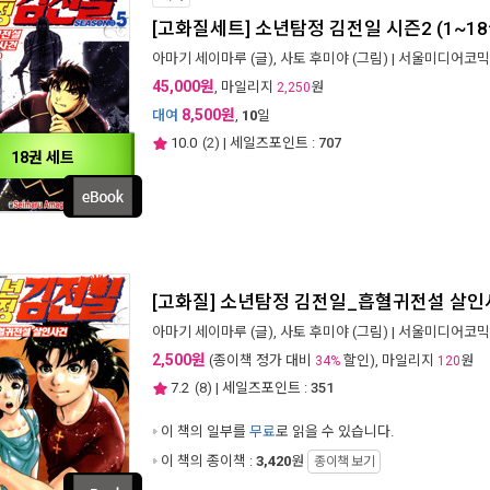
[고화질세트] 소년탐정 김전일 시즌2 (1~18
아마기 세이마루
(글),
사토 후미야
(그림) |
서울미디어코믹
45,000원
, 마일리지
원
2,250
8,500원
대여
,
10
일
10.0
(
2
) | 세일즈포인트 :
707
18권 세트
[고화질] 소년탐정 김전일_흡혈귀전설 살
아마기 세이마루
(글),
사토 후미야
(그림) |
서울미디어코믹
2,500원
(종이책 정가 대비
할인), 마일리지
원
34%
120
7.2
(
8
) | 세일즈포인트 :
351
이 책의 일부를
무료
로 읽을 수 있습니다.
이 책의 종이책 :
3,420
원
종이책 보기