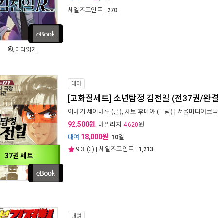
세일즈포인트 :
270
미리읽기
대여
[고화질세트] 소년탐정 김전일 (전37권/완결
아마기 세이마루
(글),
사토 후미야
(그림) |
서울미디어코믹
92,500원
, 마일리지
원
4,620
18,000원
대여
,
10
일
9.3
(
3
) | 세일즈포인트 :
1,213
37권 세트
대여