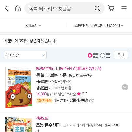
국내도서
초등학생이라면 알아야 할 상식!
이 분야에
2
개의 상품이 있습니다.
옵션
똥신문 부채+미니 똥 슈팅게임(대상도서 2권 이상)
똥 눌 때 보는 신문
-
똥 눌 때 보는 신문
삼성출판사 편집부
(엮은이)
삼성출판사
|
2022년 12월
14,310
9.3
원 (10% 할인 / 790원)
내일 밤 11시
잠들기전 배송
양탄자배송
변경
관찰노트
초등 필수 백과
- 고학년 되기 전에 이것만은 꼭!
-
초등필수백
과