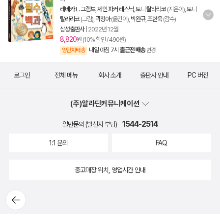
레베카 L. 그램보
,
제인 파커 레스닉
,
토니 탈라리코
(지은이),
토니
탈라리코
(그림),
곽정아
(옮긴이),
박완규
,
조한욱
(감수)
삼성출판사
|
2022년 12월
8,820
원 (10% 할인 / 490원)
내일 아침 7시
출근전 배송
양탄자배송
변경
로그인
전체 메뉴
회사 소개
출판사 안내
PC 버전
(주)알라딘커뮤니케이션
1544-2514
일반문의 (발신자 부담)
1:1 문의
FAQ
중고매장 위치, 영업시간 안내
뒤로가
기