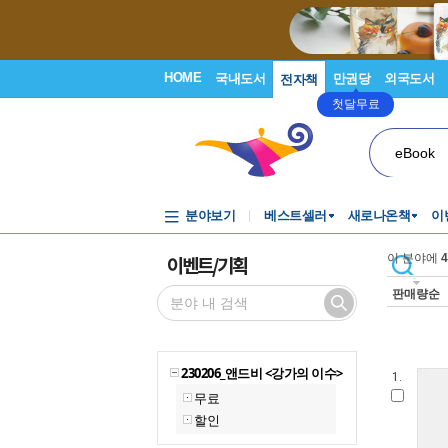
HOME
국내도서
만권당
외국도서
전자책
첫달무료
eBook
분야보기
베스트셀러
새로나온책
이
이벤트/기획
이 분야에
4
판매량순
230206_앤드비 <강가의 이수>
1.
무료
할인