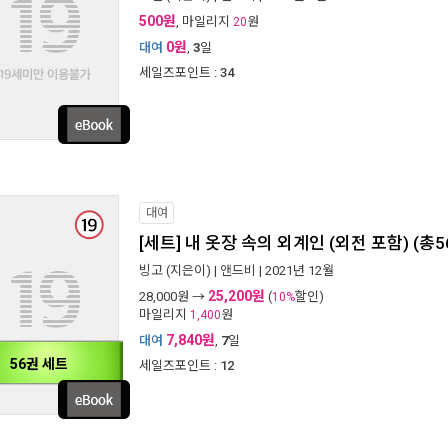
500원
, 마일리지
원
20
0원
대여
,
3
일
세일즈포인트 :
34
대여
[세트] 내 옷장 속의 외계인 (외전 포함) (총
빙고
(지은이) |
앤드비
| 2021년 12월
25,200원
28,000
원 →
(
할인)
10%
마일리지
원
1,400
7,840원
대여
,
7
일
56권 세트
세일즈포인트 :
12