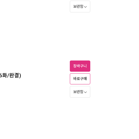
보관함
장바구니
56화/완결)
바로구매
보관함