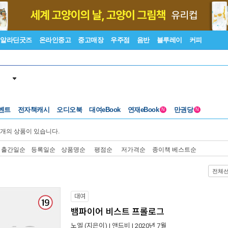
알라딘굿즈
온라인중고
중고매장
우주점
음반
블루레이
커피
벤트
전자책캐시
오디오북
대여eBook
연재eBook
만권당
N
N
개의 상품이 있습니다.
출간일순
등록일순
상품명순
평점순
저가격순
종이책 베스트순
전체
대여
뱀파이어 비스트 프롤로그
노엘
(지은이) |
앤드비
| 2020년 7월