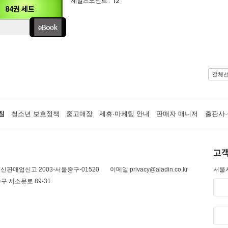
세일즈포인트 :
12
84권 세트
전체
침
청소년 보호정책
중고매장
제휴·마케팅 안내
판매자 매니저
출판사·
고객
신판매업신고 2003-서울중구-01520
이메일 privacy@aladin.co.kr
서울시
구 서소문로 89-31