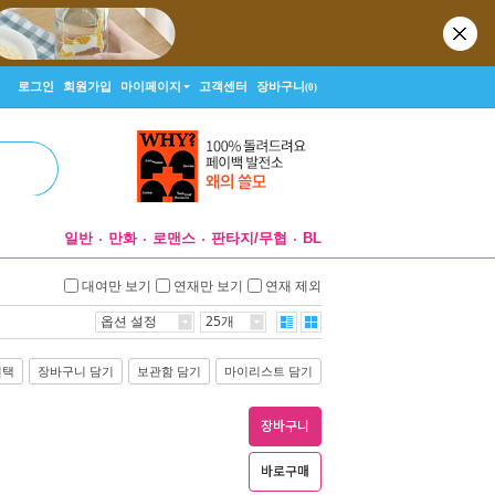
로그인
회원가입
마이페이지
고객센터
장바구니
(0)
일반
만화
로맨스
판타지/무협
BL
대여만 보기
연재만 보기
연재 제외
옵션 설정
25개
선택
장바구니 담기
보관함 담기
마이리스트 담기
장바구니
바로구매