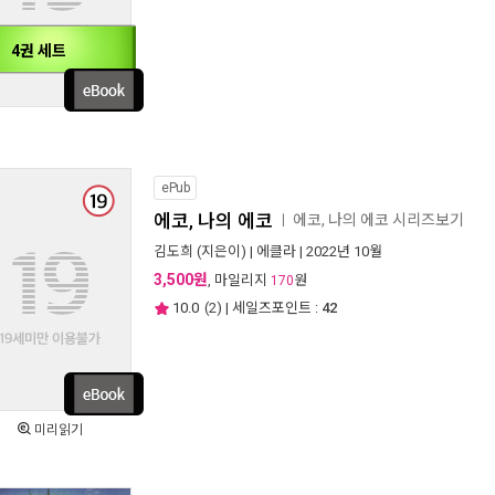
4권 세트
ePub
에코, 나의 에코
에코, 나의 에코 시리즈보기
ㅣ
김도희
(지은이) |
에클라
| 2022년 10월
3,500원
, 마일리지
원
170
10.0
(
2
) | 세일즈포인트 :
42
미리읽기