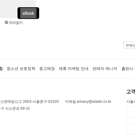
미리읽기
전체
침
청소년 보호정책
중고매장
제휴·마케팅 안내
판매자 매니저
출판사·
고객
신판매업신고 2003-서울중구-01520
이메일 privacy@aladin.co.kr
서울시
구 서소문로 89-31