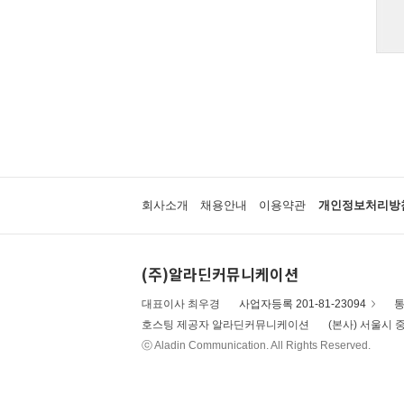
회사소개
채용안내
이용약관
개인정보처리방
(주)알라딘커뮤니케이션
대표이사 최우경
사업자등록 201-81-23094
통
호스팅 제공자 알라딘커뮤니케이션
(본사) 서울시 중
ⓒ Aladin Communication. All Rights Reserved.