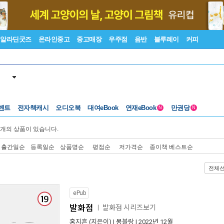
알라딘굿즈
온라인중고
중고매장
우주점
음반
블루레이
커피
벤트
전자책캐시
오디오북
대여eBook
연재eBook
만권당
N
N
개의 상품이 있습니다.
출간일순
등록일순
상품명순
평점순
저가격순
종이책 베스트순
전체
ePub
발화점
발화점 시리즈보기
ㅣ
홍지흔
(지은이) |
몽블랑
| 2022년 12월