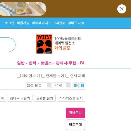
로그인
회원가입
마이페이지
고객센터
장바구니
(0)
일반
만화
로맨스
판타지/무협
BL
대여만 보기
연재만 보기
연재 제외
옵션 설정
25개
선택
장바구니 담기
보관함 담기
마이리스트 담기
장바구니
바로구매