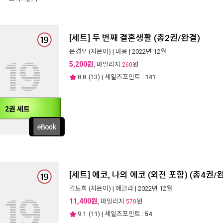
[세트] 두 번째 결혼생활 (총2권/완결)
은경우
(지은이) |
마롱
| 2022년 12월
5,200원
, 마일리지
원
260
8.8
(
13
) | 세일즈포인트 :
141
2권 세트
[세트] 에코, 나의 에코 (외전 포함) (총4권/
김도희
(지은이) |
에클라
| 2022년 12월
11,400원
, 마일리지
원
570
9.1
(
11
) | 세일즈포인트 :
54