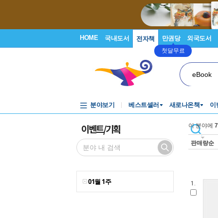
HOME
국내도서
만권당
외국도서
전자책
첫달무료
eBook
분야보기
베스트셀러
새로나온책
이
이벤트/기획
이 분야에
7
판매량순
01월 1주
1.