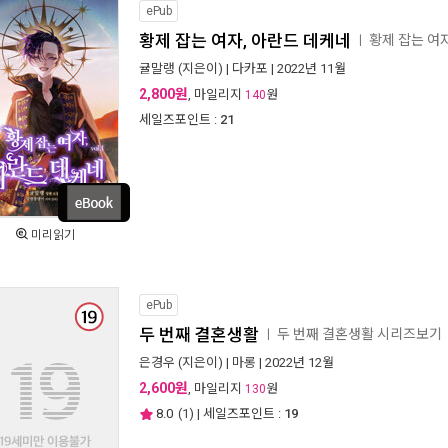
ePub
황제 잡는 여자, 아란드 데케네
황제 잡는 여
ㅣ
귤말랭
(지은이) |
다카포
| 2022년 11월
2,800원
, 마일리지
원
140
세일즈포인트 :
21
미리읽기
ePub
두 번째 결혼생활
두 번째 결혼생활 시리즈보기
ㅣ
은경우
(지은이) |
마롱
| 2022년 12월
2,600원
, 마일리지
원
130
8.0
(
1
) | 세일즈포인트 :
19