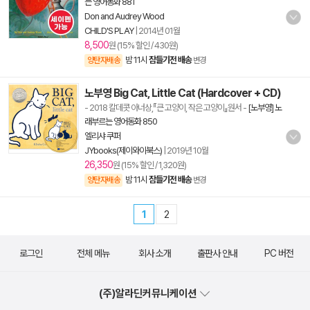
는 영어동화 881
Don and Audrey Wood
CHILD'S PLAY
|
2014년 01월
8,500
원 (15% 할인 / 430원)
밤 11시
잠들기전 배송
양탄자배송
변경
노부영 Big Cat, Little Cat (Hardcover + CD)
- 2018 칼데콧 아너상,『큰 고양이, 작은 고양이』원서
-
[노부영] 노
래부르는 영어동화 850
엘리샤 쿠퍼
JYbooks(제이와이북스)
|
2019년 10월
26,350
원 (15% 할인 / 1,320원)
밤 11시
잠들기전 배송
양탄자배송
변경
1
2
로그인
전체 메뉴
회사 소개
출판사 안내
PC 버전
(주)알라딘커뮤니케이션