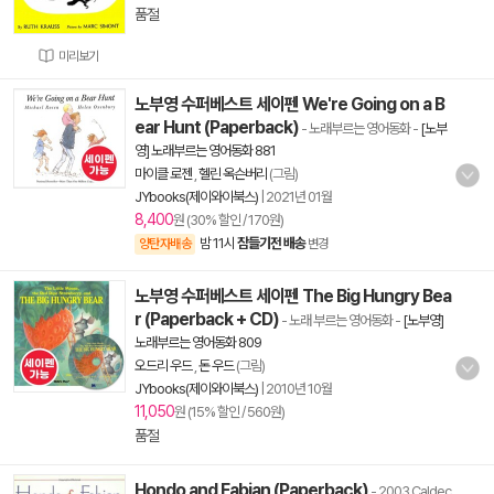
품절
미리보기
노부영 수퍼베스트 세이펜 We're Going on a B
ear Hunt (Paperback)
- 노래부르는 영어동화
-
[노부
영] 노래부르는 영어동화 881
마이클 로젠
,
헬린 옥슨버리
(그림)
JYbooks(제이와이북스)
|
2021년 01월
8,400
원 (30% 할인 / 170원)
밤 11시
잠들기전 배송
양탄자배송
변경
노부영 수퍼베스트 세이펜 The Big Hungry Bea
r (Paperback + CD)
- 노래 부르는 영어동화
-
[노부영]
노래부르는 영어동화 809
오드리 우드
,
돈 우드
(그림)
JYbooks(제이와이북스)
|
2010년 10월
11,050
원 (15% 할인 / 560원)
품절
Hondo and Fabian (Paperback)
- 2003 Caldec