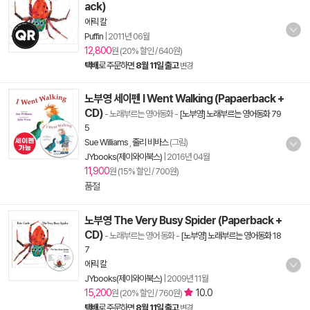
ack)
에릭 칼
Puffin
|
2011년 06월
12,800
원 (20% 할인 / 640원)
택배
로 주문하면
8월 11일 출고
변경
노부영 세이펜 I Went Walking (Papaerback +
CD)
- 노래부르는 영어동화
-
[노부영] 노래부르는 영어동화 79
5
Sue Williams
,
줄리 비바스
(그림)
JYbooks(제이와이북스)
|
2016년 04월
11,900
원 (15% 할인 / 700원)
품절
노부영 The Very Busy Spider (Paperback +
CD)
- 노래부르는 영어 동화
-
[노부영] 노래부르는 영어동화 18
7
에릭 칼
JYbooks(제이와이북스)
|
2009년 11월
15,200
10.0
원 (20% 할인 / 760원)
택배
로 주문하면
8월 11일 출고
변경