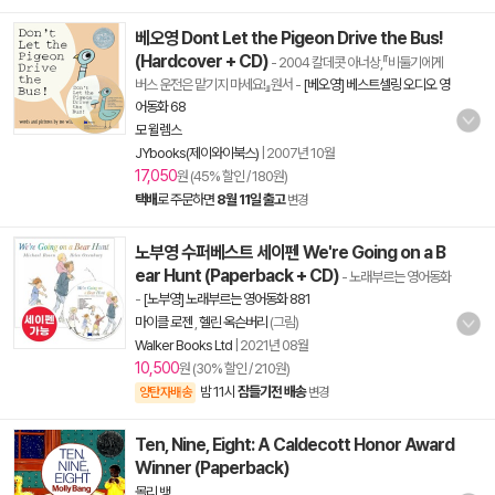
베오영 Dont Let the Pigeon Drive the Bus!
(Hardcover + CD)
- 2004 칼데콧 아너상,『비둘기에게
버스 운전은 맡기지 마세요!』원서
-
[베오영] 베스트셀링 오디오 영
어동화 68
모 윌렘스
JYbooks(제이와이북스)
|
2007년 10월
17,050
원 (45% 할인 / 180원)
택배
로 주문하면
8월 11일 출고
변경
노부영 수퍼베스트 세이펜 We're Going on a B
ear Hunt (Paperback + CD)
- 노래부르는 영어동화
-
[노부영] 노래부르는 영어동화 881
마이클 로젠
,
헬린 옥슨버리
(그림)
Walker Books Ltd
|
2021년 08월
10,500
원 (30% 할인 / 210원)
밤 11시
잠들기전 배송
양탄자배송
변경
Ten, Nine, Eight: A Caldecott Honor Award
Winner (Paperback)
몰리 뱅