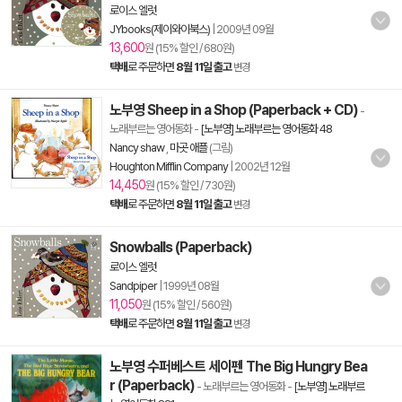
로이스 엘럿
JYbooks(제이와이북스)
|
2009년 09월
13,600
원 (15% 할인 / 680원)
택배
로 주문하면
8월 11일 출고
변경
노부영 Sheep in a Shop (Paperback + CD)
-
노래부르는 영어동화
-
[노부영] 노래부르는 영어동화 48
Nancy shaw
,
마곳 애플
(그림)
Houghton Mifflin Company
|
2002년 12월
14,450
원 (15% 할인 / 730원)
택배
로 주문하면
8월 11일 출고
변경
Snowballs (Paperback)
로이스 엘럿
Sandpiper
|
1999년 08월
11,050
원 (15% 할인 / 560원)
택배
로 주문하면
8월 11일 출고
변경
노부영 수퍼베스트 세이펜 The Big Hungry Bea
r (Paperback)
- 노래부르는 영어동화
-
[노부영] 노래부르