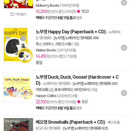
Mulberry Books
|
1991년 05월
10,200
10.0
원 (15% 할인 / 510원)
미리보기
택배
로 주문하면
8월 11일 출고
변경
노부영 Happy Day (Paperback + CD)
- 노래부르
는 영어동화
-
[노부영] 노래부르는 영어동화 398
루스 크라우스
,
마르크 시몽
(그림)
Walker Books
|
2011년 05월
14,450
원 (15% 할인 / 730원)
품절
노부영 Duck, Duck, Goose! (Hardcover + C
D)
- 노래부르는 영어동화
-
[노부영] 노래부르는 영어동화 260
카렌 보몽
(글),
호세 아루에고
,
아리안 듀이
(그림)
Harper Collins
|
2006년 03월
22,100
9.0
원 (15% 할인 / 1,110원)
택배
로 주문하면
8월 11일 출고
변경
베오영 Snowballs (Paperback + CD)
- 베스트셀
링 오디오 영어동화
-
[노부영] 노래부르는 영어동화 925