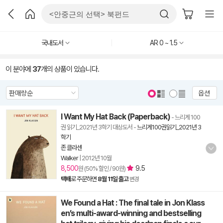
국내도서
AR 0 ~ 1.5
이 분야에
37
개의 상품이 있습니다.
옵션
I Want My Hat Back (Paperback)
- 느리게 100
권 읽기_2021년 3학기 대상도서
-
느리게100권읽기_2021년 3
학기
존 클라센
Walker
|
2012년 10월
8,500
9.5
원 (50% 할인 / 90원)
택배
로 주문하면
8월 11일 출고
변경
We Found a Hat : The final tale in Jon Klass
en’s multi-award-winning and bestselling