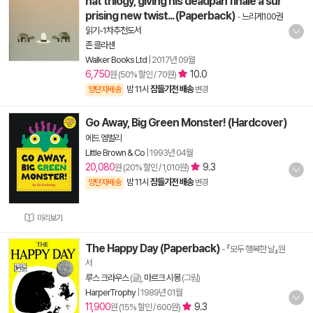
hat trilogy, giving his deadpan finale a sur
prising new twist... (Paperback)
-
느리게100권
읽기-1차추천도서
존 클라센
Walker Books Ltd
|
2017년 09월
6,750
10.0
원 (50% 할인 / 70원)
밤 11시
잠들기전 배송
양탄자배송
변경
Go Away, Big Green Monster! (Hardcover)
에드 엠벌리
Little Brown & Co
|
1993년 04월
20,080
9.3
원 (20% 할인 / 1,010원)
밤 11시
잠들기전 배송
양탄자배송
변경
미리보기
The Happy Day (Paperback)
- 『모두 행복한 날』원
서
루스 크라우스
(글),
마르크 시몽
(그림)
HarperTrophy
|
1989년 01월
11,900
9.3
원 (15% 할인 / 600원)