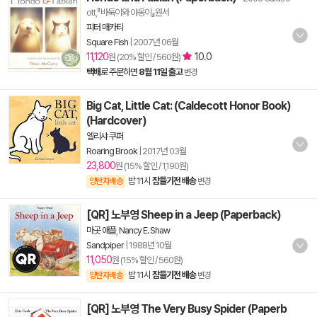
ott,『바둑이와 야옹이』원서
피터 매카티
Square Fish
|
2007년 06월
11,120
10.0
원 (20% 할인 / 560원)
택배
로 주문하면
8월 11일 출고
변경
Big Cat, Little Cat: (Caldecott Honor Book)
(Hardcover)
엘리샤 쿠퍼
Roaring Brook
|
2017년 03월
23,800
원 (15% 할인 / 1,190원)
밤 11시
잠들기전 배송
양탄자배송
변경
[QR] 노부영 Sheep in a Jeep (Paperback)
마곳 애플
,
Nancy E. Shaw
Sandpiper
|
1988년 10월
11,050
원 (15% 할인 / 560원)
밤 11시
잠들기전 배송
양탄자배송
변경
[QR] 노부영 The Very Busy Spider (Paperb