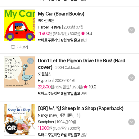
My Car (Board Books)
바이런 바튼
Harper Festival
|
2003년 07월
11,900
9.3
원 (15% 할인 / 600원)
택배
로 주문하면
8월 11일 출고
변경
미리보기
Don't Let the Pigeon Drive the Bus! (Hard
cover)
- 2004 Caldecott
모 윌렘스
Hyperion
|
2003년 04월
23,800
10.0
원 (15% 할인 / 1,190원)
택배
로 주문하면
8월 11일 출고
변경
[QR] 노부영 Sheep in a Shop (Paperback)
Nancy shaw
,
마곳 애플
(그림)
Sandpiper
|
1994년 09월
11,900
원 (15% 할인 / 600원)
택배
로 주문하면
8월 11일 출고
변경