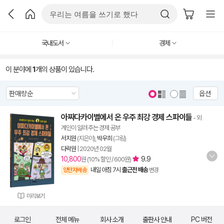
국내도서
경제
이 분야에
1
개의 상품이 있습니다.
옵션
아짜다카이별에서 온 우주 최강 경제 스파이들
- 외
계인이 알려 주는 경제 공부
서지원
(지은이),
박우희
(그림)
다락원
|
2020년 02월
10,800
9.9
원 (10% 할인 / 600원)
내일 아침 7시
출근전 배송
양탄자배송
변경
미리보기
로그인
전체 메뉴
회사 소개
출판사 안내
PC 버전