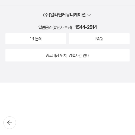
(주)알라딘커뮤니케이션
1544-2514
일반문의 (발신자 부담)
1:1 문의
FAQ
중고매장 위치, 영업시간 안내
뒤로가
기