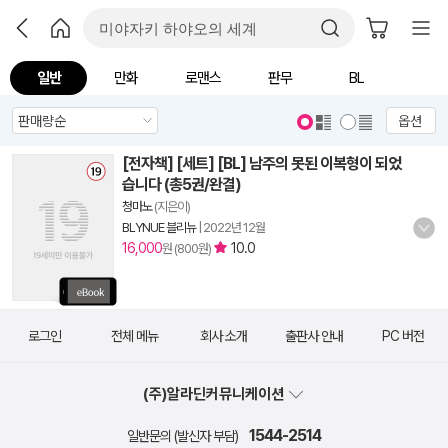
일반
만화
로맨스
판무
BL
옵션
[전자책] [세트] [BL] 남주의 못된 이복형이 되었
습니다 (총5권/완결)
청마노
(지은이)
BLYNUE 블리뉴
|
2022년 12월
16,000
10.0
원 (800원)
로그인
전체 메뉴
회사 소개
출판사 안내
PC 버전
(주)알라딘커뮤니케이션
1544-2514
일반문의 (발신자 부담)