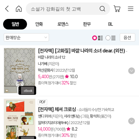
일반
만화
로맨스
판무
BL
옵션
[전자책] [고화질] 바깥 나라의 소녀 dear. (외전)
-
바깥 나라의 소녀 12
나가베
(지은이)
학산문화사
|
2022년 12월
5,400
10.0
원 (270원)
32%
종이책 정가 대비
할인
PDF
[전자책] 체셔 크로싱
- 소녀들의 수상한 기숙학교
앤디 위어
(지은이),
사라 앤더슨
(그림),
황석희
(옮긴이)
알에이치코리아(RHK)
|
2022년 12월
14,000
8.2
원 (700원)
30%
종이책 정가 대비
할인