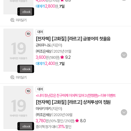
4,200
8.0
원 (210원)
2,800
대여가
원,
7일
미리읽기
대여
[전자책] [고화질] [라르고] 금붕어의 첫울음
곤타쿠 니도
(지은이)
㈜조은세상
|
2021년 01월
3,600
9.2
원 (180원)
2,400
대여가
원,
7일
미리읽기
대여
<나의 장난감은 친구에게 이어져 있어 3 (한정판)> 리뷰 이벤트
[전자책] [고화질] [라르고] 상처투성이 정원
마사키 마키
(지은이)
㈜조은세상
|
2020년 09월
3,780
8.0
원 (10% 할인 / 210원)
31%
종이책 정가 대비
할인