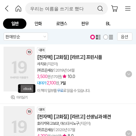
일반
만화
로맨스
판무
BL
옵션
대여
[전자책] [고화질] [라르고] 프린시플
사치모
(지은이)
㈜조은세상
|
2019년 04월
3,500
10.0
원 (170원)
2,100
대여가
원,
7일
이 책의 일부를
무료
로 읽을 수 있습니다.
미리읽기
대여
[전자책] [고화질] [라르고] 선생님과 애견
호리카와 고보코, 야스다 시노구
(지은이)
㈜조은세상
|
2020년 07월