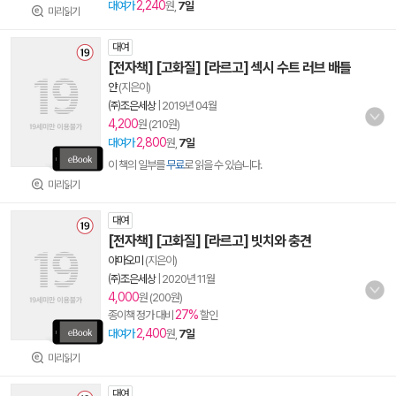
2,240
대여가
원,
7일
미리읽기
대여
[전자책] [고화질] [라르고] 섹시 수트 러브 배틀
얀
(지은이)
㈜조은세상
|
2019년 04월
4,200
원 (210원)
2,800
대여가
원,
7일
이 책의 일부를
무료
로 읽을 수 있습니다.
미리읽기
대여
[전자책] [고화질] [라르고] 빗치와 충견
야마오미
(지은이)
㈜조은세상
|
2020년 11월
4,000
원 (200원)
27%
종이책 정가 대비
할인
2,400
대여가
원,
7일
미리읽기
대여