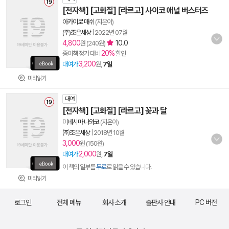
[전자책] [고화질] [라르고] 사이코 애널 버스터즈
아카이로 매쉬
(지은이)
(주)조은세상
|
2022년 07월
4,800
10.0
원 (240원)
20%
종이책 정가 대비
할인
3,200
대여가
원,
7일
미리읽기
대여
[전자책] [고화질] [라르고] 꽃과 달
미네시마 나와코
(지은이)
㈜조은세상
|
2018년 10월
3,000
원 (150원)
2,000
대여가
원,
7일
이 책의 일부를
무료
로 읽을 수 있습니다.
미리읽기
로그인
전체 메뉴
회사 소개
출판사 안내
PC 버전