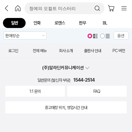
일반
만화
로맨스
판무
BL
옵션
로그인
전체 메뉴
회사 소개
출판사 안내
PC 버전
(주)알라딘커뮤니케이션
1544-2514
일반문의 (발신자 부담)
1:1 문의
FAQ
중고매장 위치, 영업시간 안내