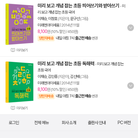
미리 보고 개념 잡는 초등 띄어쓰기와 받아쓰기
-
미
리 보고 개념 잡는 초등 국어
이재승
,
이정호
(지은이),
문구선
(그림)
미래엔아이세움
|
2014년 11월
8,100
원 (10% 할인 / 450원)
내일 아침 7시
출근전 배송
양탄자배송
변경
미리보기
미리 보고 개념 잡는 초등 독해력
-
미리 보고 개념 잡는
초등 국어
이재승
,
김민중
(지은이),
김선배
(그림)
미래엔아이세움
|
2014년 11월
8,100
원 (10% 할인 / 450원)
내일 아침 7시
출근전 배송
양탄자배송
변경
미리보기
로그인
전체 메뉴
회사 소개
출판사 안내
PC 버전