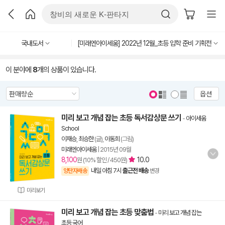
국내도서
[미래엔아이세움] 2022년 12월_초등 입학 준비 기획전
이 분야에
8
개의 상품이 있습니다.
옵션
미리 보고 개념 잡는 초등 독서감상문 쓰기
-
아이세움
School
이재승
,
최승한
(글),
이동희
(그림)
미래엔아이세움
|
2015년 09월
8,100
10.0
원 (10% 할인 / 450원)
내일 아침 7시
출근전 배송
양탄자배송
변경
미리보기
미리 보고 개념 잡는 초등 맞춤법
-
미리 보고 개념 잡는
초등 국어