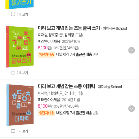
미리보기
미리 보고 개념 잡는 초등 글씨 쓰기
-
아이세움 School
이재승
,
정호중
(글),
김희정
(그림)
미래엔아이세움
|
2021년 10월
8,100
원 (10% 할인 / 450원)
내일 아침 7시
출근전 배송
양탄자배송
변경
미리보기
미리 보고 개념 잡는 초등 어휘력
-
아이세움 School
이재승
,
최승한
(글),
강나래
(그림)
미래엔아이세움
|
2014년 11월
8,100
원 (10% 할인 / 450원)
내일 아침 7시
출근전 배송
양탄자배송
변경
미리보기