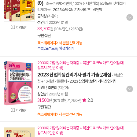
①)
- 최근 개정법령 반영, 100% 상세한 해설, 요점노트 및 해설가
리개 제공
-
2023 소방설비기사 시리즈 - 성안당
공하성
(지은이)
성안당
|
2023년 01월
미리보기
38,700
원 (10% 할인 / 2,150원)
구판절판
책소개페이지에서 분철 선택 가능
부록 : 요점노트, 해설가리개
2030이 가장 많이 따는 자격증 + 북엔드. 피크닉 매트. 단어장(대
상도서 2만원 이상)
2023 산업위생관리기사 필기 기출문제집
- 핵심요
점 + 16개년 기출문제
-
2023 산업위생관리 기사.산업기사
서영민
,
조만희
(지은이)
성안당
|
2023년 01월
31,500
2.0
원 (10% 할인 / 1,750원)
구판절판
미리보기
책소개페이지에서 분철 선택 가능
2030이 가장 많이 따는 자격증 + 북엔드. 피크닉 매트. 단어장(대
상도서 2만원 이상)