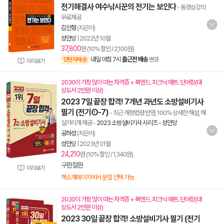
전기해결사 여수낚시꾼의 전기는 보인다
- 동영상강의
무료제공
김인형
(지은이)
성안당
|
2022년 10월
37,800
원 (10% 할인 / 2,100원)
내일 아침 7시
출근전 배송
양탄자배송
변경
미리보기
2030이 가장 많이 따는 자격증 + 북엔드. 피크닉 매트. 단어장(대
상도서 2만원 이상)
2023 7일 끝장 합격! 7개년 과년도 소방설비기사
필기 (전기①-7)
- 최근 개정법령 반영, 100% 상세한 해설, 해
설가리개 제공
-
2023 소방설비기사 시리즈 - 성안당
공하성
(지은이)
성안당
|
2023년 01월
24,210
원 (10% 할인 / 1,340원)
구판절판
미리보기
책소개페이지에서 분철 선택 가능
2030이 가장 많이 따는 자격증 + 북엔드. 피크닉 매트. 단어장(대
상도서 2만원 이상)
2023 30일 끝장 합격! 소방설비기사 필기 (전기