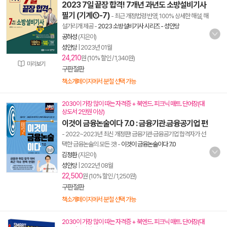
2023 7일 끝장 합격! 7개년 과년도 소방설비기사
필기 (기계①-7)
- 최근 개정법령 반영, 100% 상세한 해설, 해
설가리개 제공
-
2023 소방설비기사 시리즈 - 성안당
공하성
(지은이)
성안당
|
2023년 01월
24,210
원 (10% 할인 / 1,340원)
미리보기
구판절판
책소개페이지에서 분철 선택 가능
2030이 가장 많이 따는 자격증 + 북엔드. 피크닉 매트. 단어장(대
상도서 2만원 이상)
이것이 금융논술이다 7.0 : 금융기관.금융공기업 편
- 2022~2023년 최신 개정판! 금융기관·금융공기업 합격자가 선
택한 금융논술의 모든 것!
-
이것이 금융논술이다 7.0
김정환
(지은이)
성안당
|
2022년 08월
22,500
원 (10% 할인 / 1,250원)
구판절판
책소개페이지에서 분철 선택 가능
2030이 가장 많이 따는 자격증 + 북엔드. 피크닉 매트. 단어장(대