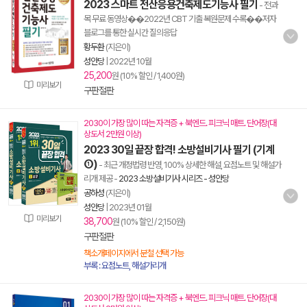
2023 스마트 전산응용건축제도기능사 필기
- 전과
목 무료 동영상��2022년 CBT 기출 복원문제 수록��저자
블로그를 통한 실시간 질의응답
황두환
(지은이)
성안당
|
2022년 10월
25,200
원 (10% 할인 / 1,400원)
미리보기
구판절판
2030이 가장 많이 따는 자격증 + 북엔드. 피크닉 매트. 단어장(대
상도서 2만원 이상)
2023 30일 끝장 합격! 소방설비기사 필기 (기계
①)
- 최근 개정법령 반영, 100% 상세한 해설, 요점노트 및 해설가
리개 제공
-
2023 소방설비기사 시리즈 - 성안당
공하성
(지은이)
성안당
|
2023년 01월
미리보기
38,700
원 (10% 할인 / 2,150원)
구판절판
책소개페이지에서 분철 선택 가능
부록 : 요점노트, 해설가리개
2030이 가장 많이 따는 자격증 + 북엔드. 피크닉 매트. 단어장(대