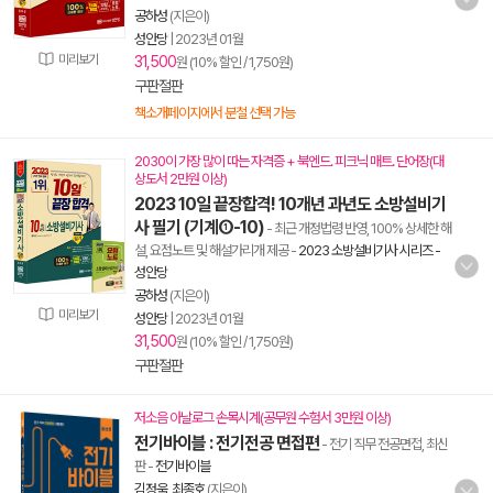
공하성
(지은이)
성안당
|
2023년 01월
미리보기
31,500
원 (10% 할인 / 1,750원)
구판절판
책소개페이지에서 분철 선택 가능
2030이 가장 많이 따는 자격증 + 북엔드. 피크닉 매트. 단어장(대
상도서 2만원 이상)
2023 10일 끝장합격! 10개년 과년도 소방설비기
사 필기 (기계①-10)
- 최근 개정법령 반영, 100% 상세한 해
설, 요점노트 및 해설가리개 제공
-
2023 소방설비기사 시리즈 -
성안당
공하성
(지은이)
미리보기
성안당
|
2023년 01월
31,500
원 (10% 할인 / 1,750원)
구판절판
저소음 아날로그 손목시계(공무원 수험서 3만원 이상)
전기바이블 : 전기전공 면접편
- 전기 직무 전공면접, 최신
판
-
전기바이블
김정욱
,
최종호
(지은이)