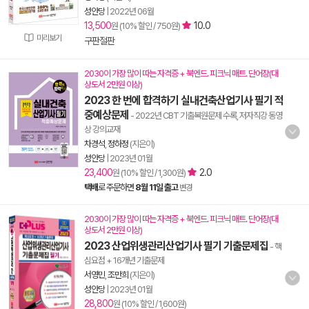
성안당
|
2022년 06월
13,500
10.0
원 (10% 할인 / 750원)
미리보기
구판절판
2030이 가장 많이 따는 자격증 + 북엔드. 피크닉 매트. 단어장(대
상도서 2만원 이상)
2023 한 번에 합격하기 실내건축산업기사 필기 적
중예상문제
- 2022년 CBT 기출복원문제 수록, 저자직강 동영
상 강의교재
차경석
,
정하정
(지은이)
성안당
|
2023년 01월
23,400
2.0
원 (10% 할인 / 1,300원)
택배
로 주문하면
8월 11일 출고
변경
2030이 가장 많이 따는 자격증 + 북엔드. 피크닉 매트. 단어장(대
상도서 2만원 이상)
2023 산업위생관리산업기사 필기 기출문제집
- 핵
심요점 + 16개년 기출문제
서영민
,
조만희
(지은이)
성안당
|
2023년 01월
28,800
원 (10% 할인 / 1,600원)