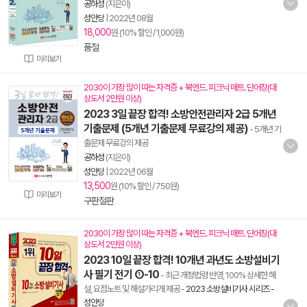
공하성
(지은이)
성안당
|
2022년 08월
18,000
원 (10% 할인 / 1,000원)
품절
미리보기
2030이 가장 많이 따는 자격증 + 북엔드. 피크닉 매트. 단어장(대
상도서 2만원 이상)
2023 3일 끝장 합격! 소방안전관리자 2급 5개년
기출문제 (5개년 기출문제 무료강의 제공)
- 5개년 기
출문제 무료강의 제공
공하성
(지은이)
성안당
|
2022년 06월
13,500
원 (10% 할인 / 750원)
미리보기
구판절판
2030이 가장 많이 따는 자격증 + 북엔드. 피크닉 매트. 단어장(대
상도서 2만원 이상)
2023 10일 끝장 합격! 10개년 과년도 소방설비기
사 필기 전기 ①-10
- 최근 개정법령 반영, 100% 상세한 해
설, 요점노트 및 해설가리개 제공
-
2023 소방설비기사 시리즈 -
성안당