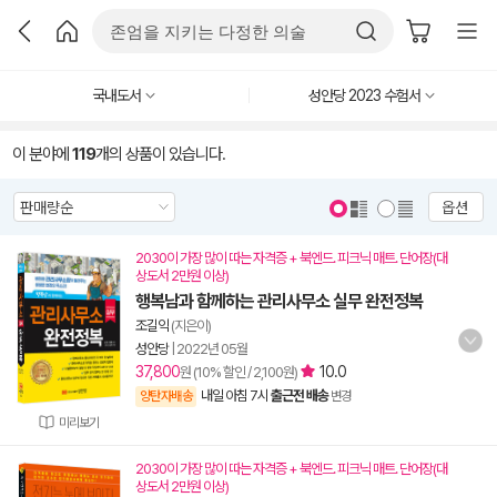
국내도서
성안당 2023 수험서
이 분야에
119
개의 상품이 있습니다.
옵션
2030이 가장 많이 따는 자격증 + 북엔드. 피크닉 매트. 단어장(대
상도서 2만원 이상)
행복남과 함께하는 관리사무소 실무 완전정복
조길익
(지은이)
성안당
|
2022년 05월
37,800
10.0
원 (10% 할인 / 2,100원)
내일 아침 7시
출근전 배송
양탄자배송
변경
미리보기
2030이 가장 많이 따는 자격증 + 북엔드. 피크닉 매트. 단어장(대
상도서 2만원 이상)