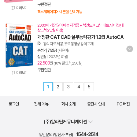
구판절판
미리보기
책소개페이지에서 분철 선택 가능
2030이 가장 많이 따는 자격증 + 북엔드. 피크닉 매트. 단어장(대
상도서 2만원 이상)
개정판 CAT CAD 실무능력평가 1.2급 AutoCA
D
- 강의 자료 제공, 유료 동영상 강의 교재
홍성기
,
강민정
(지은이)
성안당
|
2023년 01월
22,500
원 (10% 할인 / 1,250원)
구판절판
미리보기
1
2
3
4
5
로그인
전체 메뉴
회사 소개
출판사 안내
PC 버전
(주)알라딘커뮤니케이션
1544-2514
일반문의 (발신자 부담)