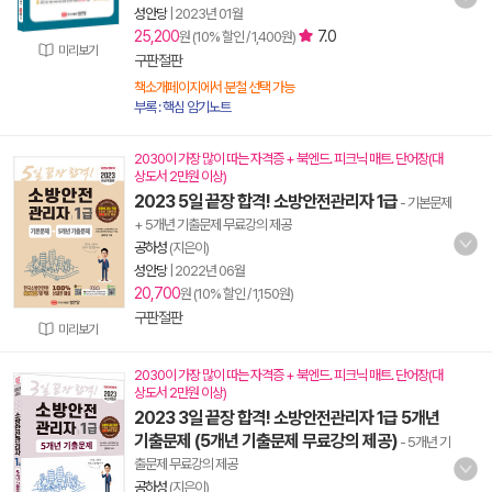
성안당
|
2023년 01월
25,200
7.0
원 (10% 할인 / 1,400원)
미리보기
구판절판
책소개페이지에서 분철 선택 가능
부록 : 핵심 암기노트
2030이 가장 많이 따는 자격증 + 북엔드. 피크닉 매트. 단어장(대
상도서 2만원 이상)
2023 5일 끝장 합격! 소방안전관리자 1급
- 기본문제
+ 5개년 기출문제 무료강의 제공
공하성
(지은이)
성안당
|
2022년 06월
20,700
원 (10% 할인 / 1,150원)
구판절판
미리보기
2030이 가장 많이 따는 자격증 + 북엔드. 피크닉 매트. 단어장(대
상도서 2만원 이상)
2023 3일 끝장 합격! 소방안전관리자 1급 5개년
기출문제 (5개년 기출문제 무료강의 제공)
- 5개년 기
출문제 무료강의 제공
공하성
(지은이)