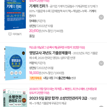
상도서 2만원 이상)
기계의 진리 1
- 공기업 기계직 전공필수 기계공작법 372제 | 1
00% 기출문제 수록 | 문제편(책 속의 책)+해설편+부록
-
기계의
진리 1
장태용
(지은이)
성안당
|
2022년 10월
20,610
원 (10% 할인 / 1,140원)
미리보기
품절
저소음 아날로그 손목시계(공무원 수험서 3만원 이상)
영양교사 과년도 기출문제풀이
- 2022년도 최신 기출문
제 수록, 2020 한국인 영양소 섭취기준 반영
서윤석
(지은이)
성안당
|
2022년 05월
18,000
원 (10% 할인 / 1,000원)
내일 아침 7시
출근전 배송
양탄자배송
변경
2030이 가장 많이 따는 자격증 + 북엔드. 피크닉 매트. 단어장(대
상도서 2만원 이상)
2023 5일 끝장 합격! 소방안전관리자 2급
- 기본문
제 + 5개년 기출문제 무료강의 제공