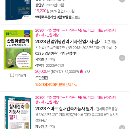
성안당
|
2023년 01월
16,200
원 (10% 할인 / 900원)
택배
로 주문하면
8월 11일 출고
변경
2030이 가장 많이 따는 자격증 + 북엔드. 피크닉 매트. 단어장(대
상도서 2만원 이상)
2023 산업위생관리 기사.산업기사 필기
- 최근 개정
된 산업안전보건법 전면 반영! 2013~2022년 기출문제 수록!
-
2
023 산업위생관리 기사.산업기사
서영민
(지은이)
성안당
|
2023년 01월
36,000
2.0
원 (10% 할인 / 2,000원)
미리보기
구판절판
책소개페이지에서 분철 선택 가능
2030이 가장 많이 따는 자격증 + 북엔드. 피크닉 매트. 단어장(대
상도서 2만원 이상)
2023 스마트 실내건축기능사 필기
- 전과목 무료 동영
상 / 2022년 CBT 기출 복원문제 수록 / 저자 블로그를 통한 실시간
질의응답
황두환
(지은이)