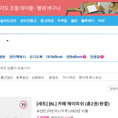
알라딘굿즈
온라인중고
중고매장
우주점
음반
블루레이
커피
벤트
전자책캐시
오디오북
대여eBook
연재eBook
만권당
N
N
개의 상품이 있습니다.
출간일순
등록일순
상품명순
평점순
저가격순
종이책 베스트순
전체
[세트] [BL] 카페 헤이미쉬 (총2권/완결)
유선민
(지은이) |
이색
| 2022년 12월
7,400원
, 마일리지
원