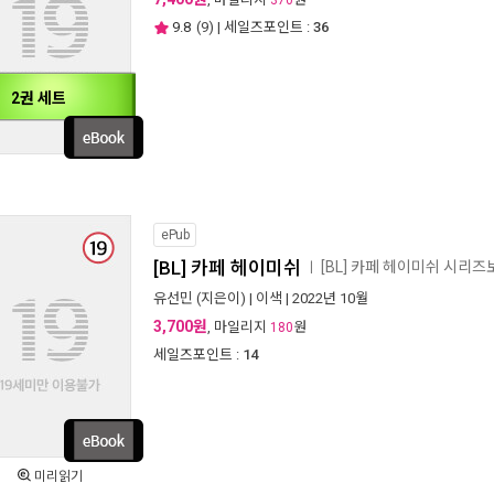
370
9.8
(
9
) | 세일즈포인트 :
36
2권 세트
ePub
[BL] 카페 헤이미쉬
[BL] 카페 헤이미쉬 시리즈
ㅣ
유선민
(지은이) |
이색
| 2022년 10월
3,700원
, 마일리지
원
180
세일즈포인트 :
14
미리읽기