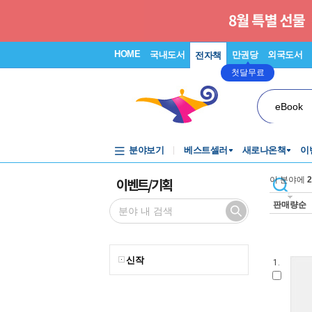
HOME
국내도서
만권당
외국도서
전자책
첫달무료
eBook
분야보기
베스트셀러
새로나온책
이
이벤트/기획
이 분야에
2
판매량순
신작
1.