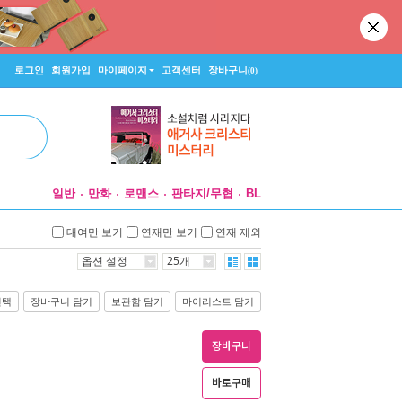
로그인
회원가입
마이페이지
고객센터
장바구니
(0)
일반
만화
로맨스
판타지/무협
BL
대여만 보기
연재만 보기
연재 제외
옵션 설정
25개
선택
장바구니 담기
보관함 담기
마이리스트 담기
장바구니
바로구매