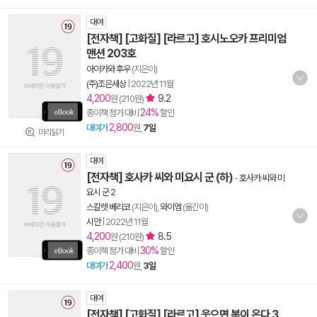
대여
[전자책] [고화질] [라르고] 호시노오카 프리미엄
맨션 203호
아이카와 후우
(지은이)
(주)조은세상
|
2022년 11월
4,200
9.2
원 (210원)
24%
종이책 정가 대비
할인
2,800
대여가
원,
7일
미리읽기
대여
[전자책] 호사카 씨와 미요시 군 (하)
-
호사카 씨와 미
요시 군 2
스칼렛 베리코
(지은이),
와이엠
(옮긴이)
시안
|
2022년 11월
4,200
8.5
원 (210원)
30%
종이책 정가 대비
할인
2,400
대여가
원,
3일
대여
[전자책] [고화질] [라르고] 웃으면 복이 온다 3