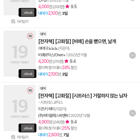
인디고
|
2022년 11월
4,000
9.5
원 (200원)
2,100
대여가
원,
3일
미리읽기
대여
[전자책] [고화질] [비애] 손을 뻗으면, 날개
야마다 노노노
(지은이)
비애코믹스/Cheri+
|
2022년 11월
4,200
9.4
원 (210원)
24%
종이책 정가 대비
할인
2,100
대여가
원,
3일
대여
[전자책] [고화질] [시트러스] 거절하지 않는 남자
- 시트러스 코믹스
미츠키 에미
(지은이)
(주)에이블웍스씨앤씨
|
2022년 12월
4,900
9.4
원 (240원)
25%
종이책 정가 대비
할인
2,800
대여가
원,
7일
미리읽기