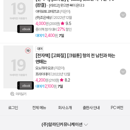
(완결)
-
[라르고] 웃으면 복이 온다 3
야마모토 코테츠코
(지은이)
(주)조은세상
|
2022년 12월
4,000
9.5
원 (200원)
27%
종이책 정가 대비
할인
2,400
대여가
원,
7일
대여
[전자책] [고화질] [크림툰] 형의 전 남친과 하는
연애는
오노하라 요코
(지은이)
프라이데이
|
2022년 12월
4,200
8.2
원 (210원)
2,100
대여가
원,
7일
미리읽기
로그인
전체 메뉴
회사 소개
출판사 안내
PC 버전
(주)알라딘커뮤니케이션