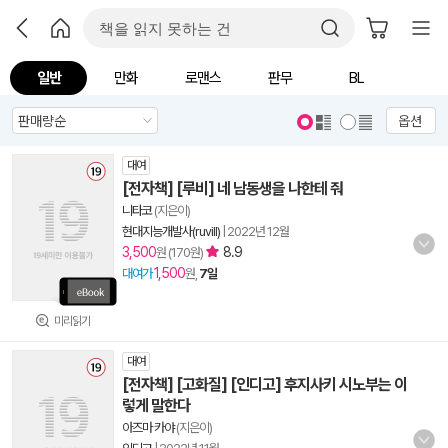
일반
만화
로맨스
판무
BL
옵션
대여
[전자책] [루비] 네 남동생을 나한테 줘
니타코
(지은이)
현대지능개발사(ruvill)
|
2022년 12월
3,500
8.9
원 (170원)
1,500
대여가
원,
7일
미리읽기
대여
[전자책] [고화질] [인디고] 후지사키 시노부는 이
렇게 말한다
아즈마 카야
(지은이)