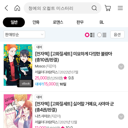
일반
만화
로맨스
판무
BL
옵션
대여
[전자책] [고화질세트] 미묘하게 다정한 불량아
(총10권/완결)
Mosco
(지은이)
서울미디어코믹스
|
2022년 07월
25,000
9.8
원 (1,250원)
15,000
대여가
원,
10일
대여
[전자책] [고화질세트] 싫어할 거예요, 사야마 군
(총4권/완결)
나츠 사마코
(지은이)
서울미디어코믹스
|
2021년 12월