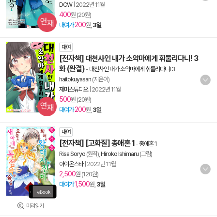
DCW
|
2022년 11월
400
원 (20원)
200
대여가
원,
3일
대여
[전자책] 대천사인 내가 소악마에게 휘둘리다니! 3
화 (완결)
-
대천사인 내가 소악마에게 휘둘리다니! 3
haitokuyasan
(지은이)
재미스튜디오
|
2022년 11월
500
원 (20원)
200
대여가
원,
3일
대여
[전자책] [고화질] 총애혼 1
-
총애혼 1
Risa Soryo
(원작),
Hiroko Ishimaru
(그림)
아이온스타
|
2022년 11월
2,500
원 (120원)
1,500
대여가
원,
3일
미리읽기