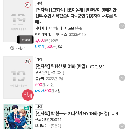
대여
[전자책] [고화질] [코이돌체] 말괄량이 영애지만
신부 수업 시작했습니다 ~군인 귀공자의 서투른 익
애~
카타바미
(지은이),
미나세 모모
(원작)
에이케이커뮤니케이션즈
|
2022년 11월
3,000
원 (150원)
1,500
대여가
원,
3일
미리읽기
대여
[전자책] 위험한 펫 21화 (완결)
-
위험한 펫 21
뮤뮤
(원작),
누끼
(그림)
블루픽
|
2022년 11월
500
원 (20원)
300
대여가
원,
3일
대여
[전자책] 밤 친구로 어떠신가요? 19화 (완결)
-
밤 친
구로 어떠신가요? 19
요시노 이쿠
(지은이)