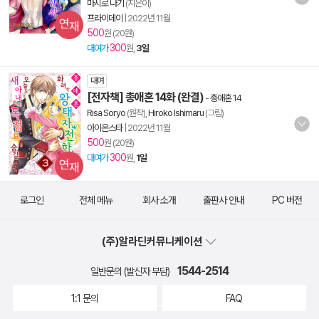
마시로 나기
(지은이)
프라이데이
|
2022년 11월
500
원 (20원)
300
대여가
원,
3일
대여
[전자책] 총애혼 14화 (완결)
-
총애혼 14
Risa Soryo
(원작),
Hiroko Ishimaru
(그림)
아이온스타
|
2022년 11월
500
원 (20원)
300
대여가
원,
1일
로그인
전체 메뉴
회사 소개
출판사 안내
PC 버전
(주)알라딘커뮤니케이션
1544-2514
일반문의 (발신자 부담)
1:1 문의
FAQ