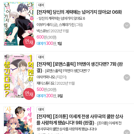
대여
[전자책] 당신의 계략에는 넘어가지 않아요! 06화
-
당신의 계략에는 넘어가지 않아요 6
이부키 세리
(글),
스메라기 린
(그림)
넥스큐브
|
2022년 11월
600
원 (30원)
300
대여가
원,
1일
대여
[전자책] [로맨스홀릭] 1억엔이 생긴다면? 7화 (완
결)
-
[로맨스홀릭] 1억엔이 생긴다면? 7
아사카와 나오
(지은이)
재미스튜디오
|
2022년 11월
500
원 (20원)
200
대여가
원,
3일
대여
[전자책] [조이툰] 이세계 전생 사무국의 쿨한 상사
를 사랑하게 됐습니다! 9화 (완결)
-
[조이툰] 이세계 전
생 사무국의 쿨한 상사를 사랑하게 됐습니다! 9