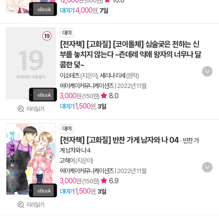
12,000
10.0
원 (600원)
4,000
대여가
원,
7일
대여
[전자책] [고화질] [코이돌체] 심술궂은 전하는 신
부를 놓치지 않는다 ~츤데레 익애 왕자의 너무나 달
콤한 덫~
이소테츠
(지은이),
세리나 리세
(원작)
에이케이커뮤니케이션즈
|
2022년 11월
3,000
8.0
원 (150원)
1,500
대여가
원,
3일
미리읽기
대여
[전자책] [고화질] 반찬 가게 남자와 나 04
-
반찬 가
게 남자와 나 4
고헤이
(지은이)
에이케이커뮤니케이션즈
|
2022년 11월
3,000
6.9
원 (150원)
1,500
대여가
원,
3일
미리읽기