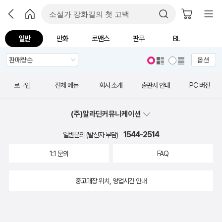
일반
만화
로맨스
판무
BL
옵션
로그인
전체 메뉴
회사 소개
출판사 안내
PC 버전
(주)알라딘커뮤니케이션
1544-2514
일반문의 (발신자 부담)
1:1 문의
FAQ
중고매장 위치, 영업시간 안내