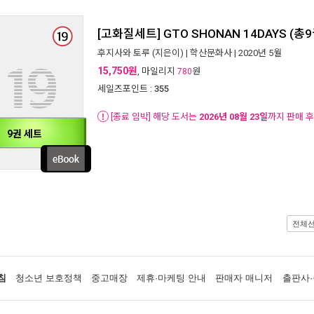
[고화질세트] GTO SHONAN 14DAYS (총
후지사와 토루
(지은이) |
학산문화사
| 2020년 5월
15,750원
, 마일리지
원
780
세일즈포인트 :
355
[종료 임박] 해당 도서는
2026년 08월 23일
까지 판매 
9권 세트
전체
침
청소년 보호정책
중고매장
제휴·마케팅 안내
판매자 매니저
출판사·