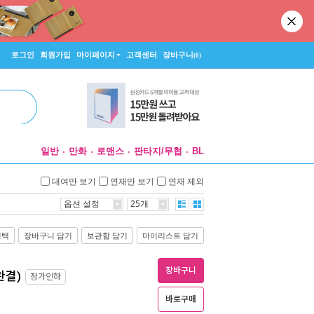
로그인
회원가입
마이페이지
고객센터
장바구니
(0)
일반
만화
로맨스
판타지/무협
BL
대여만 보기
연재만 보기
연재 제외
옵션 설정
25개
선택
장바구니 담기
보관함 담기
마이리스트 담기
장바구니
완결)
정가인하
바로구매