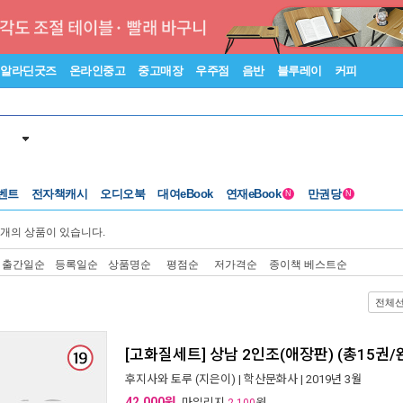
알라딘굿즈
온라인중고
중고매장
우주점
음반
블루레이
커피
벤트
전자책캐시
오디오북
대여eBook
연재eBook
만권당
N
N
개의 상품이 있습니다.
출간일순
등록일순
상품명순
평점순
저가격순
종이책 베스트순
전체
[고화질세트] 상남 2인조(애장판) (총15권/
후지사와 토루
(지은이) |
학산문화사
| 2019년 3월
42,000원
, 마일리지
원