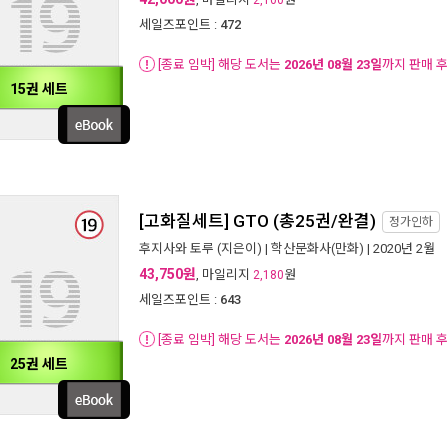
2,100
세일즈포인트 :
472
[종료 임박] 해당 도서는
2026년 08월 23일
까지 판매 
15권 세트
[고화질세트] GTO (총25권/완결)
정가인하
후지사와 토루
(지은이) |
학산문화사(만화)
| 2020년 2월
43,750원
, 마일리지
원
2,180
세일즈포인트 :
643
[종료 임박] 해당 도서는
2026년 08월 23일
까지 판매 
25권 세트