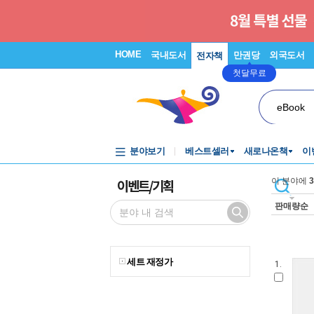
HOME
국내도서
만권당
외국도서
전자책
첫달무료
eBook
분야보기
베스트셀러
새로나온책
이
이벤트/기획
이 분야에
3
판매량순
세트 재정가
1.