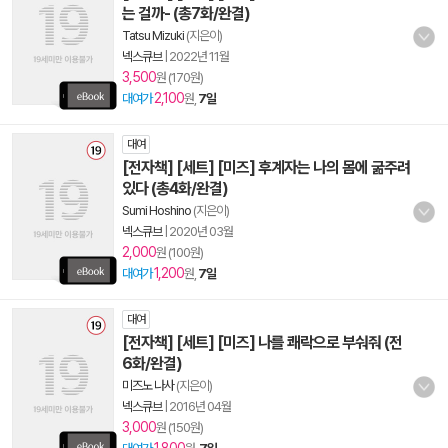
는 걸까- (총7화/완결)
Tatsu Mizuki
(지은이)
넥스큐브
|
2022년 11월
3,500
원 (170원)
2,100
대여가
원,
7일
대여
[전자책] [세트] [미즈] 후계자는 나의 몸에 굶주려
있다 (총4화/완결)
Sumi Hoshino
(지은이)
넥스큐브
|
2020년 03월
2,000
원 (100원)
1,200
대여가
원,
7일
대여
[전자책] [세트] [미즈] 나를 쾌락으로 부숴줘 (전
6화/완결)
미즈노 나사
(지은이)
넥스큐브
|
2016년 04월
3,000
원 (150원)