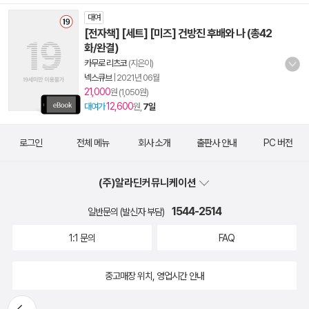
대여
[전자책] [세트] [미즈] 건방진 후배와 나 (총42
화/완결)
카무로 리츠코
(지은이)
넥스큐브
|
2021년 06월
21,000
원 (1,050원)
12,600
대여가
원,
7일
로그인
전체 메뉴
회사 소개
출판사 안내
PC 버전
(주)알라딘커뮤니케이션
1544-2514
일반문의 (발신자 부담)
1:1 문의
FAQ
중고매장 위치, 영업시간 안내
뒤로가