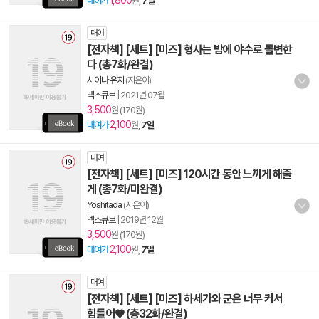
1,800
대여가
원,
7일
대여
[전자책] [세트] [미즈] 형사는 밤에 야수로 돌변한
다 (총7화/완결)
시이나 유지
(지은이)
넥스큐브
|
2021년 07월
3,500
원 (170원)
2,100
대여가
원,
7일
대여
[전자책] [세트] [미즈] 120시간 동안 느끼게 해줄
게 (총7화/미완결)
Yoshitada
(지은이)
넥스큐브
|
2019년 12월
3,500
원 (170원)
2,100
대여가
원,
7일
대여
[전자책] [세트] [미즈] 하세가와 군은 너무 커서
힘들어♥ (총32화/완결)