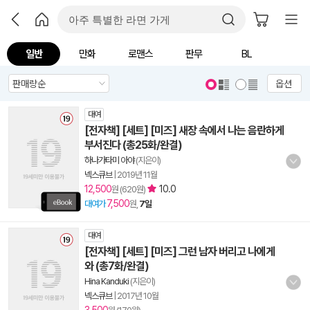
일반
만화
로맨스
판무
BL
옵션
대여
[전자책] [세트] [미즈] 새장 속에서 나는 음란하게
부서진다 (총25화/완결)
하나가타미 아야
(지은이)
넥스큐브
|
2019년 11월
12,500
10.0
원 (620원)
7,500
대여가
원,
7일
대여
[전자책] [세트] [미즈] 그런 남자 버리고 나에게
와 (총7화/완결)
Hina Kanduki
(지은이)
넥스큐브
|
2017년 10월