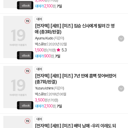
3,500
원 (170원)
2,100
대여가
원,
7일
대여
[전자책] [세트] [미즈] 짐승 신사에게 팔려 간 영
애 (총3화/완결)
Ayumu Kudo
(지은이)
넥스큐브
|
2020년 02월
1,500
5.3
원 (70원)
900
대여가
원,
7일
대여
[전자책] [세트] [미즈] 7년 만에 흠뻑 젖어버렸어
(총7화/완결)
Yuzuru Ichimi
(지은이)
넥스큐브
|
2018년 06월
3,500
원 (170원)
2,100
대여가
원,
7일
대여
[전자책] [세트] [미즈] 배덕 남매 -우리 이래도 되