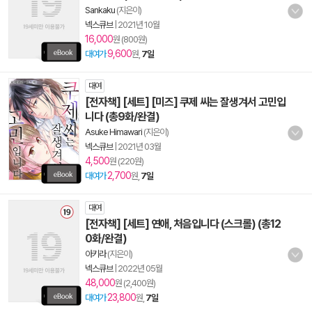
Sankaku
(지은이)
넥스큐브
|
2021년 10월
16,000
원 (800원)
9,600
대여가
원,
7일
대여
[전자책] [세트] [미즈] 쿠제 씨는 잘생겨서 고민입
니다 (총9화/완결)
Asuke Himawari
(지은이)
넥스큐브
|
2021년 03월
4,500
원 (220원)
2,700
대여가
원,
7일
대여
[전자책] [세트] 연애, 처음입니다 (스크롤) (총12
0화/완결)
아키라
(지은이)
넥스큐브
|
2022년 05월
48,000
원 (2,400원)
23,800
대여가
원,
7일