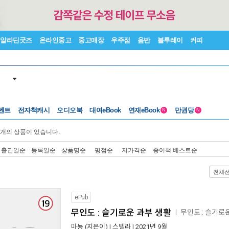
알라딘굿즈
온라인중고
중고매장
우주점
음반
블루레이
커피
벤트
전자책캐시
오디오북
대여eBook
연재eBook
만권당
N
N
개의 상품이 있습니다.
출간일순
등록일순
상품명순
평점순
저가격순
종이책 베스트순
전체
ePub
무인도 : 슬기로운 과부 생활
무인도 : 슬기로
ㅣ
마뇽
(지은이) |
스텔라
| 2021년 9월