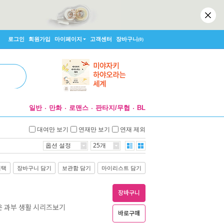
로그인
회원가입
마이페이지
고객센터
장바구니
(0)
일반
만화
로맨스
판타지/무협
BL
대여만 보기
연재만 보기
연재 제외
옵션 설정
25개
선택
장바구니 담기
보관함 담기
마이리스트 담기
장바구니
운 과부 생활 시리즈보기
바로구매