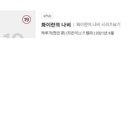
ePub
화이란의 나비
화이란의 나비 시리즈보기
ㅣ
하루가(한은경)
(지은이) |
스텔라
| 2021년 6월
3,800원
, 마일리지
원
190
세일즈포인트 :
13
미리읽기
[세트] 버림받은 왕녀는 복수를 꿈꾼다 (총5
책도둑
(지은이) |
스텔라
| 2022년 10월
15,000원
, 마일리지
원
750
세일즈포인트 :
11