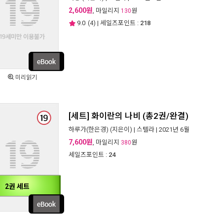
2,600원
, 마일리지
원
130
9.0
(
4
) | 세일즈포인트 :
218
미리읽기
[세트] 화이란의 나비 (총2권/완결)
하루가(한은경)
(지은이) |
스텔라
| 2021년 6월
7,600원
, 마일리지
원
380
세일즈포인트 :
24
2권 세트