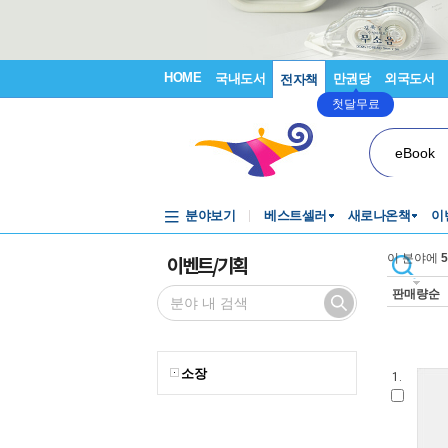
HOME
국내도서
만권당
외국도서
전자책
첫달무료
eBook
분야보기
베스트셀러
새로나온책
이
이벤트/기획
이 분야에
5
판매량순
소장
1.