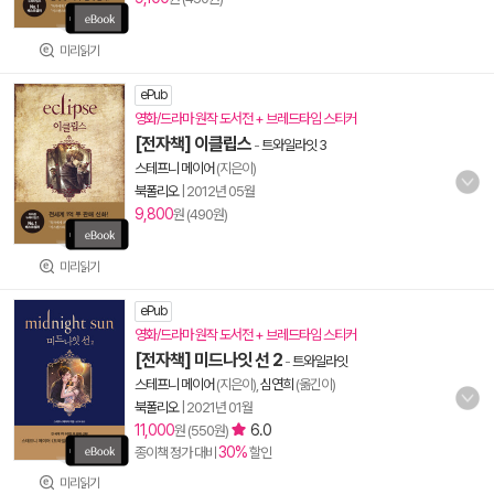
미리읽기
ePub
영화/드라마 원작 도서전 + 브레드타임 스티커
[전자책] 이클립스
-
트와일라잇 3
스테프니 메이어
(지은이)
북폴리오
|
2012년 05월
9,800
원 (490원)
미리읽기
ePub
영화/드라마 원작 도서전 + 브레드타임 스티커
[전자책] 미드나잇 선 2
-
트와일라잇
스테프니 메이어
(지은이),
심연희
(옮긴이)
북폴리오
|
2021년 01월
11,000
6.0
원 (550원)
30%
종이책 정가 대비
할인
미리읽기