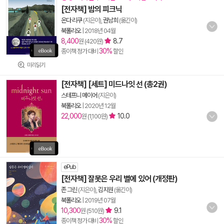
[전자책] 밤의 피크닉
온다 리쿠
(지은이),
권남희
(옮긴이)
북폴리오
|
2018년 04월
8,400
8.7
원 (420원)
30%
종이책 정가 대비
할인
미리읽기
[전자책] [세트] 미드나잇 선 (총2권)
스테프니 메이어
(지은이)
북폴리오
|
2020년 12월
22,000
10.0
원 (1,100원)
ePub
[전자책] 잘못은 우리 별에 있어 (개정판)
존 그린
(지은이),
김지원
(옮긴이)
북폴리오
|
2019년 07월
10,300
9.1
원 (510원)
30%
종이책 정가 대비
할인