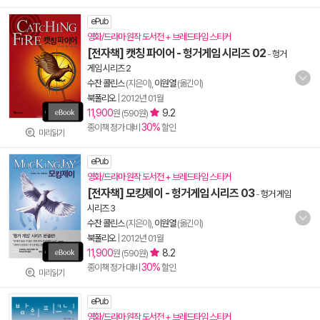
ePub
영화/드라마 원작 도서전 + 브레드타임 스티커
[전자책] 캣칭 파이어 - 헝거게임 시리즈 02
-
헝거
게임 시리즈 2
수잔 콜린스
(지은이),
이원열
(옮긴이)
북폴리오
|
2012년 01월
11,900
9.2
원 (590원)
30%
종이책 정가 대비
할인
미리읽기
ePub
영화/드라마 원작 도서전 + 브레드타임 스티커
[전자책] 모킹제이 - 헝거게임 시리즈 03
-
헝거 게임
시리즈 3
수잔 콜린스
(지은이),
이원열
(옮긴이)
북폴리오
|
2012년 01월
11,900
8.2
원 (590원)
30%
종이책 정가 대비
할인
미리읽기
ePub
영화/드라마 원작 도서전 + 브레드타임 스티커