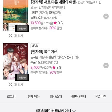
[전자책] 서로 다른 계절의 여행
- 인생의 여행길에서 만
난 노시인과 청년화가의 하모니
나태주
(지은이),
유라
(그림)
북폴리오
|
2021년 12월
10,500
9.8
원 (520원)
30%
종이책 정가 대비
할인
미리읽기
ePub
[전자책] 복수여신
임지은
(지은이),
김은하
(원작),
오천사
(그림)
북폴리오
|
2022년 10월
8,400
8.8
원 (420원)
30%
종이책 정가 대비
할인
미리읽기
로그인
전체 메뉴
회사 소개
출판사 안내
PC 버전
(주)알라딘커뮤니케이션