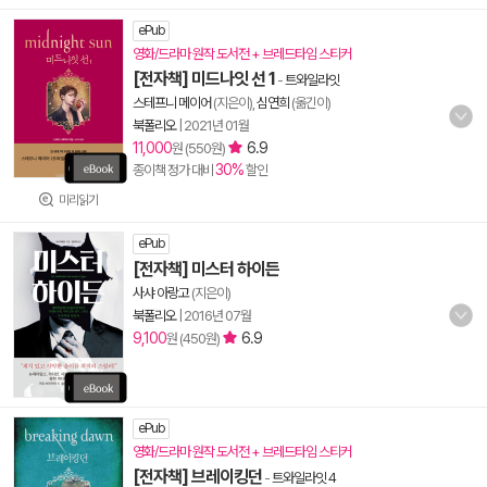
ePub
영화/드라마 원작 도서전 + 브레드타임 스티커
[전자책] 미드나잇 선 1
-
트와일라잇
스테프니 메이어
(지은이),
심연희
(옮긴이)
북폴리오
|
2021년 01월
11,000
6.9
원 (550원)
30%
종이책 정가 대비
할인
미리읽기
ePub
[전자책] 미스터 하이든
사샤 아랑고
(지은이)
북폴리오
|
2016년 07월
9,100
6.9
원 (450원)
ePub
영화/드라마 원작 도서전 + 브레드타임 스티커
[전자책] 브레이킹던
-
트와일라잇 4