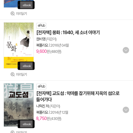
미리읽기
ePub
[전자책] 몽화 : 1940, 세 소녀 이야기
권비영
(지은이)
북폴리오
|
2016년 04월
9,600
원 (480원)
미리읽기
ePub
[전자책] 교도섬 : 악마를 잡기위해 지옥의 섬으로
들어가다
나혁진 저
(지은이)
북폴리오
|
2014년 12월
8,750
원 (430원)
미리읽기