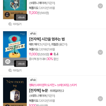
스테프니 메이어
(지은이)
북폴리오
|
2012년 05월
11,200
원 (560원)
미리읽기
ePub
[전자책] 시간을 멈추는 법
매트 헤이그
(지은이),
최필원
(옮긴이)
북폴리오
|
2018년 06월
11,000
8.4
원 (550원)
30%
종이책 정가 대비
할인
미리읽기
ePub
영화/드라마 원작 도서전 + 브레드타임 스티커
[전자책] 뉴문
-
트와일라잇 2
스테프니 메이어
(지은이)
북폴리오
|
2012년 05월
9,100
원 (450원)