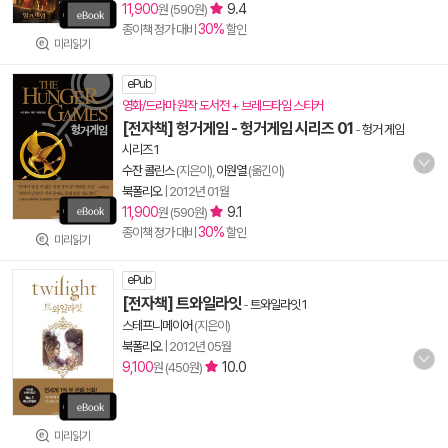
11,900
9.4
원 (590원)
30%
종이책 정가 대비
할인
미리읽기
ePub
영화/드라마 원작 도서전 + 브레드타임 스티커
[전자책] 헝거게임 - 헝거게임 시리즈 01
-
헝거 게임
시리즈 1
수잔 콜린스
(지은이),
이원열
(옮긴이)
북폴리오
|
2012년 01월
11,900
9.1
원 (590원)
30%
종이책 정가 대비
할인
미리읽기
ePub
[전자책] 트와일라잇
-
트와일라잇 1
스테프니메이어
(지은이)
북폴리오
|
2012년 05월
9,100
10.0
원 (450원)
미리읽기