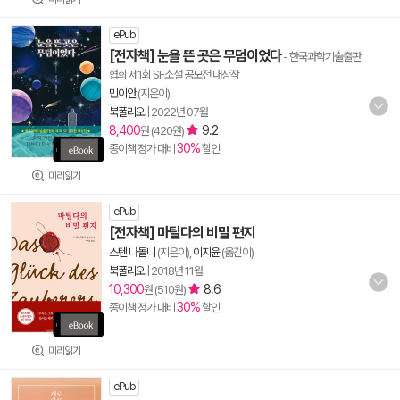
ePub
[전자책] 눈을 뜬 곳은 무덤이었다
- 한국과학기술출판
협회 제1회 SF소설 공모전 대상작
민이안
(지은이)
북폴리오
|
2022년 07월
8,400
9.2
원 (420원)
30%
종이책 정가 대비
할인
미리읽기
ePub
[전자책] 마틸다의 비밀 편지
스텐 나돌니
(지은이),
이지윤
(옮긴이)
북폴리오
|
2018년 11월
10,300
8.6
원 (510원)
30%
종이책 정가 대비
할인
미리읽기
ePub