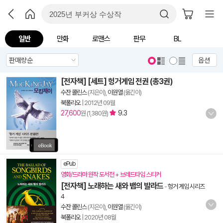
일반
만화
로맨스
판무
BL
옵션
[전자책] [세트] 헝거게임 전권 (총3권)
수잔 콜린스
(지은이),
이원열
(옮긴이)
북폴리오
|
2012년 09월
27,600
9.3
원 (1,380원)
ePub
영화/드라마 원작 도서전 + 브레드타임 스티커
[전자책] 노래하는 새와 뱀의 발라드
-
헝거 게임 시리즈
4
수잔 콜린스
(지은이),
이원열
(옮긴이)
북폴리오
|
2020년 08월