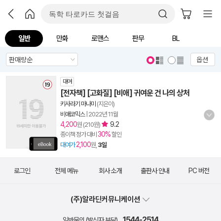
일반
만화
로맨스
판무
BL
옵션
대여
[전자책] [고화질] [비애] 귀여운 건 나의 상처
키사라기 마나미
(지은이)
비애코믹스
|
2022년 11월
4,200
9.2
원 (210원)
30%
종이책 정가 대비
할인
2,100
대여가
원,
3일
로그인
전체 메뉴
회사 소개
출판사 안내
PC 버전
(주)알라딘커뮤니케이션
1544-2514
일반문의 (발신자 부담)