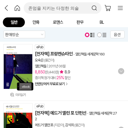
일반
만화
로맨스
판무
BL
옵션
ePub
[전자책] 프랑켄슈타인
-
열린책들 세계문학 160
오숙은
(옮긴이)
열린책들
|
2011년 06월
8,850
8.9
원 (440원)
25%
종이책 정가 대비
할인
만권당에서 무료로 보기
미리읽기
ePub
[전자책] 에드거 앨런 포 단편선
-
열린책들 세계문학 27
2
에드거 앨런 포
(지은이),
김석희
(옮긴이)