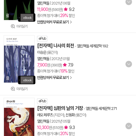
열린책들
|
2021년 06월
11,900
9.2
원 (590원)
29%
종이책 정가 대비
할인
만권당에서 무료로 보기
미리읽기
ePub
[전자책] 나사의 회전
-
열린책들 세계문학 192
이승은
(옮긴이)
열린책들
|
2012년 01월
7,900
7.9
원 (390원)
19%
종이책 정가 대비
할인
만권당에서 무료로 보기
미리읽기
ePub
[전자책] 심판의 날의 거장
-
열린책들 세계문학 271
레오 페루츠
(지은이),
신동화
(옮긴이)
열린책들
|
2021년 05월
10,300
9.3
원 (510원)
20%
종이책 정가 대비
할인