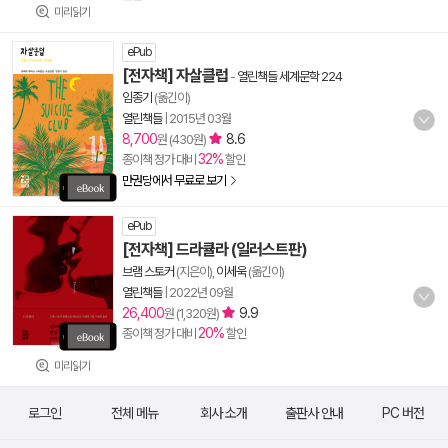
미리읽기
ePub
[전자책] 자살클럽
-
열린책들 세계문학 224
임종기
(옮긴이)
열린책들
|
2015년 03월
8,700
8.6
원 (430원)
32%
종이책 정가 대비
할인
만권당에서 무료로 보기
ePub
[전자책] 드라큘라 (일러스트판)
브램 스토커
(지은이),
이세욱
(옮긴이)
열린책들
|
2022년 09월
26,400
9.9
원 (1,320원)
20%
종이책 정가 대비
할인
미리읽기
로그인
전체 메뉴
회사 소개
출판사 안내
PC 버전