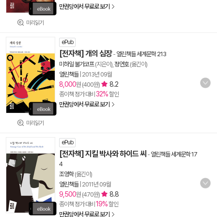
만권당에서 무료로 보기
미리읽기
ePub
[전자책] 개의 심장
-
열린책들 세계문학 213
미하일 불가코프
(지은이),
정연호
(옮긴이)
열린책들
|
2013년 09월
8,000
8.2
원 (400원)
32%
종이책 정가 대비
할인
만권당에서 무료로 보기
미리읽기
ePub
[전자책] 지킬 박사와 하이드 씨
-
열린책들 세계문학 17
4
조영학
(옮긴이)
열린책들
|
2011년 09월
9,500
8.8
원 (470원)
19%
종이책 정가 대비
할인
만권당에서 무료로 보기