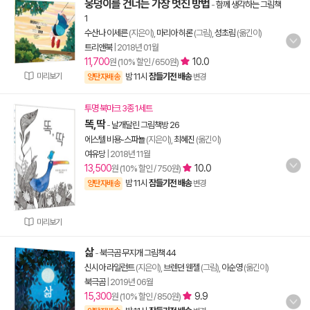
웅덩이를 건너는 가장 멋진 방법
-
함께 생각하는 그림책
1
수산나 이세른
(지은이),
마리아 히론
(그림),
성초림
(옮긴이)
트리앤북
|
2018년 01월
11,700
10.0
원 (10% 할인 / 650원)
미리보기
밤 11시
잠들기전 배송
양탄자배송
변경
투명 북마크 3종 1세트
똑,딱
-
날개달린 그림책방 26
에스텔 비용-스파뇰
(지은이),
최혜진
(옮긴이)
여유당
|
2018년 11월
13,500
10.0
원 (10% 할인 / 750원)
밤 11시
잠들기전 배송
양탄자배송
변경
미리보기
삶
-
북극곰 무지개 그림책 44
신시아 라일런트
(지은이),
브렌던 웬젤
(그림),
이순영
(옮긴이)
북극곰
|
2019년 06월
15,300
9.9
원 (10% 할인 / 850원)