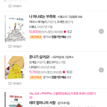
미리보기
나 하나로는 부족해
-
비룡소의 그림동화 188
피터 H. 레이놀즈
(지은이),
조세현
(옮긴이)
비룡소
|
2007년 11월
10,800
9.2
원 (10% 할인 / 600원)
밤 11시
잠들기전 배송
양탄자배송
변경
미리보기
혼나기 싫어요!
-
나무자람새 그림책 4
김세실
(지은이),
폴린 코미스
(그림)
나무말미
|
2021년 05월
11,700
10.0
원 (10% 할인 / 650원)
밤 11시
잠들기전 배송
양탄자배송
변경
미리보기
사노 요코 <꾸벅꾸벅> 고블렛잔(대상도서 포함 국내서 2만원 이
상)
레미 할머니의 서랍
-
문지아이들