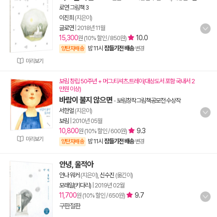
로연 그림책 3
이진희
(지은이)
글로연
|
2018년 11월
15,300
10.0
원 (10% 할인 / 850원)
밤 11시
잠들기전 배송
양탄자배송
변경
미리보기
보림 창립 50주년 + 머그.티셔츠.트레이(대상도서 포함 국내서 2
만원 이상)
바람이 불지 않으면
-
보림창작그림책공모전 수상작
서한얼
(지은이)
보림
|
2010년 05월
10,800
9.3
원 (10% 할인 / 600원)
미리보기
밤 11시
잠들기전 배송
양탄자배송
변경
안녕, 울적아
안나 워커
(지은이),
신수진
(옮긴이)
모래알(키다리)
|
2019년 02월
11,700
9.7
원 (10% 할인 / 650원)
구판절판