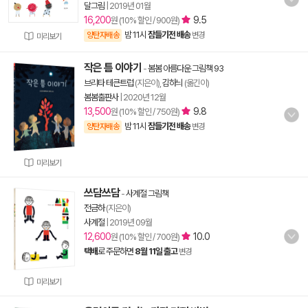
달그림
|
2019년 01월
16,200
9.5
원 (10% 할인 / 900원)
밤 11시
잠들기전 배송
양탄자배송
변경
미리보기
작은 틈 이야기
-
봄봄 아름다운 그림책 93
브리타 테큰트럽
(지은이),
김하늬
(옮긴이)
봄봄출판사
|
2020년 12월
13,500
9.8
원 (10% 할인 / 750원)
밤 11시
잠들기전 배송
양탄자배송
변경
미리보기
쓰담쓰담
-
사계절 그림책
전금하
(지은이)
사계절
|
2019년 09월
12,600
10.0
원 (10% 할인 / 700원)
택배
로 주문하면
8월 11일 출고
변경
미리보기