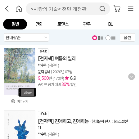
일반
만화
로맨스
판무
BL
옵션
ePub
[전자책] 여름의 빌라
백수린
(지은이)
문학동네
|
2020년 07월
9,500
8.9
원 (470원)
36%
종이책 정가 대비
할인
미리읽기
ePub
[전자책] 친애하고, 친애하는
-
현대문학 핀 시리즈 소설선
11
백수린
(지은이)