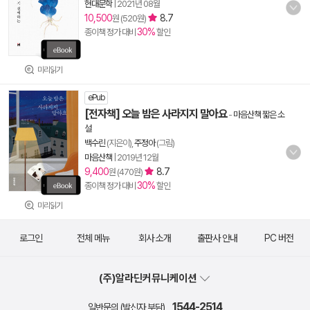
현대문학
|
2021년 08월
10,500
8.7
원 (520원)
30%
종이책 정가 대비
할인
미리읽기
ePub
[전자책] 오늘 밤은 사라지지 말아요
-
마음산책 짧은 소
설
백수린
(지은이),
주정아
(그림)
마음산책
|
2019년 12월
9,400
8.7
원 (470원)
30%
종이책 정가 대비
할인
미리읽기
로그인
전체 메뉴
회사 소개
출판사 안내
PC 버전
(주)알라딘커뮤니케이션
1544-2514
일반문의 (발신자 부담)