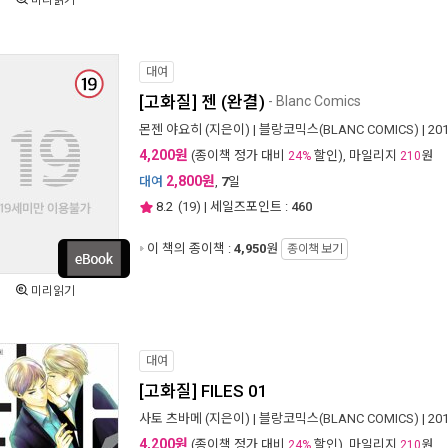
미리읽기
대여
[고화질] 젠 (완결)
- Blanc Comics
몬젠 야요히
(지은이) |
블랑코믹스(BLANC COMICS)
| 20
4,200원
(종이책 정가 대비
할인), 마일리지
원
24%
210
2,800원
대여
,
7
일
8.2
(
19
) | 세일즈포인트 :
460
이 책의 종이책 :
4,950
원
종이책 보기
미리읽기
대여
[고화질] FILES 01
사토 츠바메
(지은이) |
블랑코믹스(BLANC COMICS)
| 20
4,200원
(종이책 정가 대비
할인), 마일리지
원
24%
210