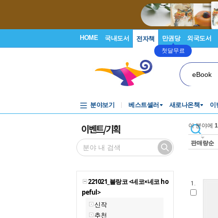
HOME
국내도서
만권당
외국도서
전자책
첫달무료
eBook
분야보기
베스트셀러
새로나온책
이
이벤트/기획
이 분야에
1
판매량순
221021_블랑코 <네코×네코 ho
1.
peful>
신작
추천