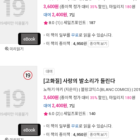
3,600원
(종이책 정가 대비
할인), 마일리지
원
35%
180
2,400원
대여
,
7
일
8.0
(
1
) | 세일즈포인트 :
187
이 책의 일부를
무료
로 읽을 수 있습니다.
이 책의 종이책 :
4,950
원
종이책 보기
미리읽기
대여
[고화질] 사랑의 발소리가 들린다
노하기 아키
(지은이) |
블랑코믹스(BLANC COMICS)
| 20
3,600원
(종이책 정가 대비
할인), 마일리지
원
35%
180
2,400원
대여
,
7
일
6.0
(
2
) | 세일즈포인트 :
140
이 책의 일부를
무료
로 읽을 수 있습니다.
이 책의 종이책 :
4,950
원
종이책 보기