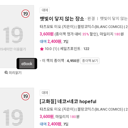
대여
햇빛이 닿지 않는 장소
- 완결
햇빛이 닿지 않는
ㅣ
타츠모토 미오
(지은이) |
블랑코믹스(BLANC COMICS)
| 
3,600원
(종이책 정가 대비
할인), 마일리지
원
35%
180
2,400원
대여
,
7
일
10.0
(
1
) | 세일즈포인트 :
122
이 책의 종이책 :
4,950
원
종이책 보기
미리읽기
대여
[고화질] 네코×네코 hopeful
타츠모토 미오
(지은이) |
블랑코믹스(BLANC COMICS)
| 
3,600원
, 마일리지
원
180
2,400원
대여
,
7
일