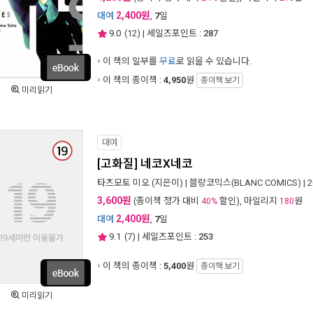
2,400원
대여
,
7
일
9.0
(
12
) | 세일즈포인트 :
287
이 책의 일부를
무료
로 읽을 수 있습니다.
이 책의 종이책 :
4,950
원
종이책 보기
미리읽기
대여
[고화질] 네코X네코
타츠모토 미오
(지은이) |
블랑코믹스(BLANC COMICS)
| 
3,600원
(종이책 정가 대비
할인), 마일리지
원
40%
180
2,400원
대여
,
7
일
9.1
(
7
) | 세일즈포인트 :
253
이 책의 종이책 :
5,400
원
종이책 보기
미리읽기