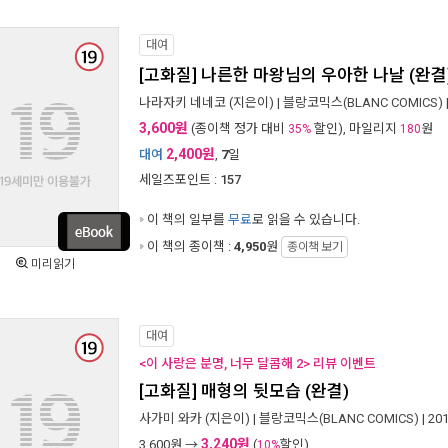
대여
[고화질] 나른한 마왕님의 우아한 나날 (완결
나라자키 네네코
(지은이) |
블랑코믹스(BLANC COMICS)
3,600원
(종이책 정가 대비
할인), 마일리지
원
35%
180
2,400원
대여
,
7
일
세일즈포인트 :
157
이 책의 일부를
무료
로 읽을 수 있습니다.
이 책의 종이책 :
4,950
원
종이책 보기
미리읽기
대여
<이 사랑은 분명, 너무 달콤해 2> 리뷰 이벤트
[고화질] 매형의 뒷모습 (완결)
사가미 와카
(지은이) |
블랑코믹스(BLANC COMICS)
| 20
3,240원
3,600
원 →
(
할인)
10%