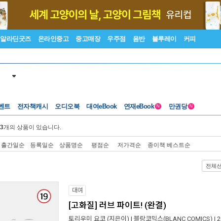
알라딘굿즈
온라인중고
중고매장
우주점
음반
블루레이
커피
벤트
전자책캐시
오디오북
대여eBook
연재eBook
만권당
N
N
3
개의 상품이 있습니다.
출간일순
등록일순
상품명순
평점순
저가격순
종이책 베스트순
전체
대여
[고화질] 러브 파이트! (완결)
토리우미 요코
(지은이) |
블랑코믹스(BLANC COMICS)
| 