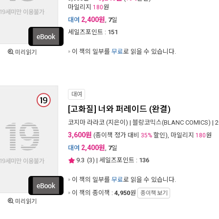
마일리지
원
180
2,400원
대여
,
7
일
세일즈포인트 :
151
이 책의 일부를
무료
로 읽을 수 있습니다.
미리읽기
대여
[고화질] 너와 퍼레이드 (완결)
코지마 라라코
(지은이) |
블랑코믹스(BLANC COMICS)
| 
3,600원
(종이책 정가 대비
할인), 마일리지
원
35%
180
2,400원
대여
,
7
일
9.3
(
3
) | 세일즈포인트 :
136
이 책의 일부를
무료
로 읽을 수 있습니다.
이 책의 종이책 :
4,950
원
종이책 보기
미리읽기