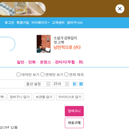
로그인
회원가입
마이페이지
고객센터
장바구니
(0)
일반
만화
로맨스
판타지/무협
BL
대여만 보기
연재만 보기
연재 제외
옵션 설정
25개
선택
장바구니 담기
보관함 담기
마이리스트 담기
장바구니
바로구매
2017년 12월