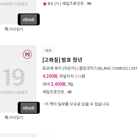
8.0
(
1
) | 세일즈포인트 :
90
미리읽기
대여
[고화질] 발효 청년
토모에 후미
(지은이) |
블랑코믹스(BLANC COMICS)
| 20
4,200원
, 마일리지
원
210
2,400원
대여
,
7
일
세일즈포인트 :
45
이 책의 일부를
무료
로 읽을 수 있습니다.
미리읽기