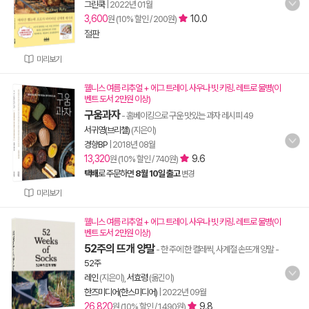
그린쿡
|
2022년 01월
3,600
10.0
원 (10% 할인 / 200원)
절판
미리보기
웰니스 여름 리추얼 + 에그 트레이. 사우나 빗 키링. 레트로 물병(이
벤트 도서 2만원 이상)
구움과자
- 홈베이킹으로 구운 맛있는 과자 레시피 49
서귀영(브리첼)
(지은이)
경향BP
|
2018년 08월
13,320
9.6
원 (10% 할인 / 740원)
택배
로 주문하면
8월 10일 출고
변경
미리보기
웰니스 여름 리추얼 + 에그 트레이. 사우나 빗 키링. 레트로 물병(이
벤트 도서 2만원 이상)
52주의 뜨개 양말
- 한 주에 한 켤레씩, 사계절 손뜨개 양말
-
52주
레인
(지은이),
서효령
(옮긴이)
한즈미디어(한스미디어)
|
2022년 09월
26,820
9.8
원 (10% 할인 / 1,490원)