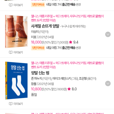
내일 아침 7시
출근전 배송
양탄자배송
변경
미리보기
웰니스 여름 리추얼 + 에그 트레이. 사우나 빗 키링. 레트로 물병(이
벤트 도서 2만원 이상)
사계절 손뜨개 양말
- 누구나 쉽게 따라 하는
이상미
(지은이)
미호
|
2021년 04월
18,000
9.4
원 (10% 할인 / 1,000원)
내일 아침 7시
출근전 배송
양탄자배송
변경
미리보기
웰니스 여름 리추얼 + 에그 트레이. 사우나 빗 키링. 레트로 물병(이
벤트 도서 2만원 이상)
양말 신는 법
존 자누치
(지은이),
마이크 레만스키
(그림),
조은형
(옮긴이)
참돌
|
2021년 06월
10,800
8.0
원 (10% 할인 / 600원)
품절
미리보기