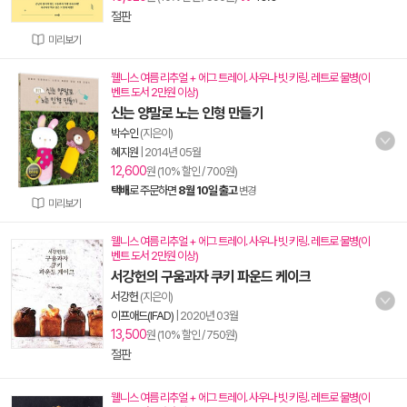
절판
미리보기
웰니스 여름 리추얼 + 에그 트레이. 사우나 빗 키링. 레트로 물병(이
벤트 도서 2만원 이상)
신는 양말로 노는 인형 만들기
박수인
(지은이)
혜지원
|
2014년 05월
12,600
원 (10% 할인 / 700원)
택배
로 주문하면
8월 10일 출고
변경
미리보기
웰니스 여름 리추얼 + 에그 트레이. 사우나 빗 키링. 레트로 물병(이
벤트 도서 2만원 이상)
서강헌의 구움과자 쿠키 파운드 케이크
서강헌
(지은이)
이프애드(IFAD)
|
2020년 03월
13,500
원 (10% 할인 / 750원)
절판
웰니스 여름 리추얼 + 에그 트레이. 사우나 빗 키링. 레트로 물병(이