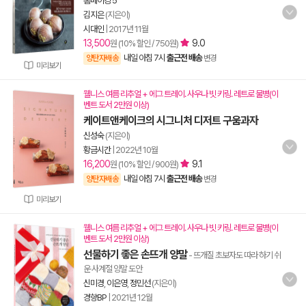
홈베이킹 5
김지은
(지은이)
시대인
|
2017년 11월
13,500
9.0
원 (10% 할인 / 750원)
내일 아침 7시
출근전 배송
양탄자배송
변경
미리보기
웰니스 여름 리추얼 + 에그 트레이. 사우나 빗 키링. 레트로 물병(이
벤트 도서 2만원 이상)
케이트앤케이크의 시그니처 디저트 구움과자
신성숙
(지은이)
황금시간
|
2022년 10월
16,200
9.1
원 (10% 할인 / 900원)
내일 아침 7시
출근전 배송
양탄자배송
변경
미리보기
웰니스 여름 리추얼 + 에그 트레이. 사우나 빗 키링. 레트로 물병(이
벤트 도서 2만원 이상)
선물하기 좋은 손뜨개 양말
- 뜨개질 초보자도 따라 하기 쉬
운 사계절 양말 도안
신미경
,
이은영
,
정민선
(지은이)
경향BP
|
2021년 12월