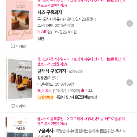
웰니스 여름 리추얼 + 에그 트레이. 사우나 빗 키링. 레트로 물병(이
벤트 도서 2만원 이상)
치즈 구움과자
무라요시 마사유키
(지은이),
임지인
(옮긴이)
그린라이프
|
2019년 02월
3,240
원 (10% 할인 / 180원)
절판
미리보기
웰니스 여름 리추얼 + 에그 트레이. 사우나 빗 키링. 레트로 물병(이
벤트 도서 2만원 이상)
클래식 구움과자
- 오뗄두스의
정홍연
(지은이)
비앤씨월드
|
2018년 09월
16,200
10.0
원 (10% 할인 / 900원)
내일 아침 7시
출근전 배송
양탄자배송
변경
미리보기
웰니스 여름 리추얼 + 에그 트레이. 사우나 빗 키링. 레트로 물병(이
벤트 도서 2만원 이상)
구움과자
- 특별한 레시피를 원하는 홈베이커들을 위한
-
럭셔리