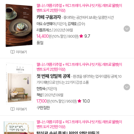
웰니스 여름 리추얼 + 에그 트레이. 사우나 빗 키링. 레트로 물병(이
벤트 도서 2만원 이상)
카페 구움과자
- 좋아하는 공간에서 보내는 달콤한 시간
마오 슈엔훼이
(지은이),
김재호
(감수)
리틀프레스
|
2022년 08월
14,400
9.7
원 (10% 할인 / 800원)
품절
미리보기
웰니스 여름 리추얼 + 에그 트레이. 사우나 빗 키링. 레트로 물병(이
벤트 도서 2만원 이상)
첫 번째 양말목 공예
- 환경을 생각하는 업사이클링 공예, 10
가지 패턴으로 만드는 22가지 감성 소품
한창숙
(지은이)
책밥
|
2021년 09월
17,100
10.0
원 (10% 할인 / 950원)
구판절판
미리보기
웰니스 여름 리추얼 + 에그 트레이. 사우나 빗 키링. 레트로 물병(이
벤트 도서 2만원 이상)
털실로 솜씨 좋게 나만의 양말 만들기