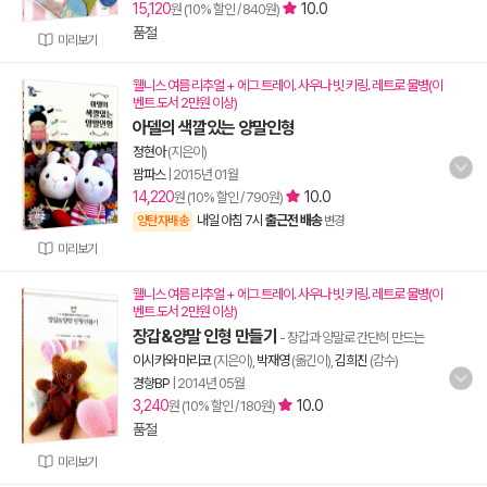
15,120
10.0
원 (10% 할인 / 840원)
품절
미리보기
웰니스 여름 리추얼 + 에그 트레이. 사우나 빗 키링. 레트로 물병(이
벤트 도서 2만원 이상)
아델의 색깔있는 양말인형
정현아
(지은이)
팜파스
|
2015년 01월
14,220
10.0
원 (10% 할인 / 790원)
내일 아침 7시
출근전 배송
양탄자배송
변경
미리보기
웰니스 여름 리추얼 + 에그 트레이. 사우나 빗 키링. 레트로 물병(이
벤트 도서 2만원 이상)
장갑&양말 인형 만들기
- 장갑과 양말로 간단히 만드는
이시카와 마리코
(지은이),
박재영
(옮긴이),
김희진
(감수)
경향BP
|
2014년 05월
3,240
10.0
원 (10% 할인 / 180원)
품절
미리보기