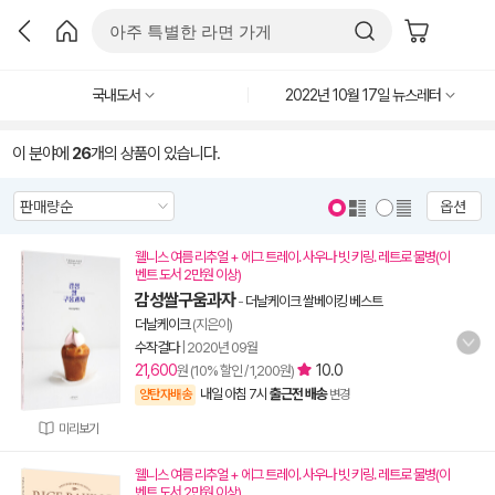
국내도서
2022년 10월 17일 뉴스레터
이 분야에
26
개의 상품이 있습니다.
옵션
웰니스 여름 리추얼 + 에그 트레이. 사우나 빗 키링. 레트로 물병(이
벤트 도서 2만원 이상)
감성쌀구움과자
-
더날케이크 쌀베이킹 베스트
더날케이크
(지은이)
수작걸다
|
2020년 09월
21,600
10.0
원 (10% 할인 / 1,200원)
내일 아침 7시
출근전 배송
양탄자배송
변경
미리보기
웰니스 여름 리추얼 + 에그 트레이. 사우나 빗 키링. 레트로 물병(이
벤트 도서 2만원 이상)