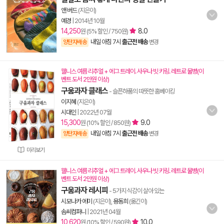
앤 버드
(지은이)
예경
|
2014년 10월
14,250
8.0
원 (5% 할인 / 750원)
내일 아침 7시
출근전 배송
양탄자배송
변경
웰니스 여름 리추얼 + 에그 트레이. 사우나 빗 키링. 레트로 물병(이
벤트 도서 2만원 이상)
구움과자 클래스
- 슬픈하품의 따뜻한 홈베이킹
이지혜
(지은이)
시대인
|
2022년 07월
15,300
9.0
원 (10% 할인 / 850원)
내일 아침 7시
출근전 배송
양탄자배송
변경
미리보기
웰니스 여름 리추얼 + 에그 트레이. 사우나 빗 키링. 레트로 물병(이
벤트 도서 2만원 이상)
구움과자 레시피
- 5가지 식감이 살아 있는
시모나카 에미
(지은이),
용동희
(옮긴이)
솜씨컴퍼니
|
2021년 04월
10,620
10.0
원 (10% 할인 / 590원)