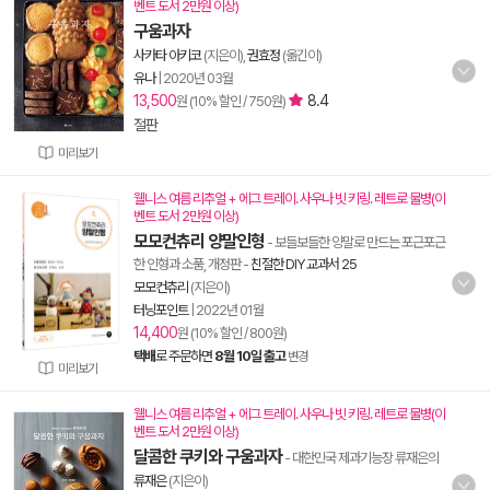
벤트 도서 2만원 이상)
구움과자
사카타 아키코
(지은이),
권효정
(옮긴이)
유나
|
2020년 03월
13,500
8.4
원 (10% 할인 / 750원)
절판
미리보기
웰니스 여름 리추얼 + 에그 트레이. 사우나 빗 키링. 레트로 물병(이
벤트 도서 2만원 이상)
모모컨츄리 양말인형
- 보들보들한 양말로 만드는 포근포근
한 인형과 소품, 개정판
-
친절한 DIY 교과서 25
모모컨츄리
(지은이)
터닝포인트
|
2022년 01월
14,400
원 (10% 할인 / 800원)
택배
로 주문하면
8월 10일 출고
변경
미리보기
웰니스 여름 리추얼 + 에그 트레이. 사우나 빗 키링. 레트로 물병(이
벤트 도서 2만원 이상)
달콤한 쿠키와 구움과자
- 대한민국 제과기능장 류재은의
류재은
(지은이)