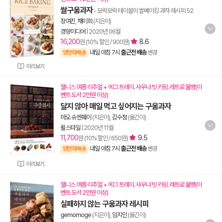
쌀구움과자
- 모락모락 테이블의 쌀베이킹 과자 레시피 52
장여진
,
채미희
(지은이)
경향미디어
|
2020년 06월
16,200
8.6
원 (10% 할인 / 900원)
내일 아침 7시
출근전 배송
양탄자배송
변경
미리보기
웰니스 여름 리추얼 + 에그 트레이. 사우나 빗 키링. 레트로 물병(이
벤트 도서 2만원 이상)
달지 않아 매일 먹고 싶어지는 구움과자
마오 슈엔훼이
(지은이),
김수정
(옮긴이)
윌스타일
|
2020년 11월
11,700
9.5
원 (10% 할인 / 650원)
내일 아침 7시
출근전 배송
양탄자배송
변경
미리보기
웰니스 여름 리추얼 + 에그 트레이. 사우나 빗 키링. 레트로 물병(이
벤트 도서 2만원 이상)
실패하지 않는 구움과자 레시피
gemomoge
(지은이),
임지인
(옮긴이)