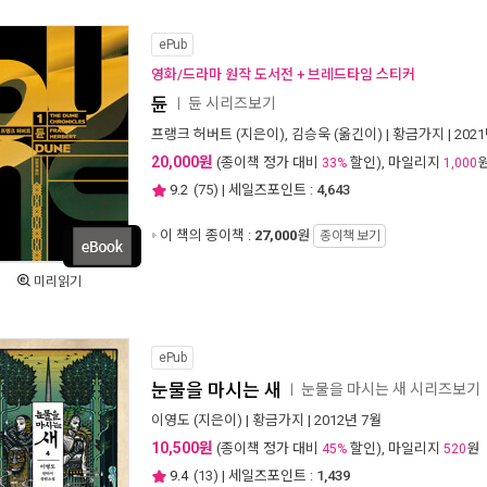
ePub
영화/드라마 원작 도서전 + 브레드타임 스티커
듄
듄 시리즈보기
ㅣ
프랭크 허버트
(지은이),
김승욱
(옮긴이) |
황금가지
| 202
20,000원
(종이책 정가 대비
할인), 마일리지
33%
1,000
9.2
(
75
) | 세일즈포인트 :
4,643
이 책의 종이책 :
27,000
원
종이책 보기
미리읽기
ePub
눈물을 마시는 새
눈물을 마시는 새 시리즈보기
ㅣ
이영도
(지은이) |
황금가지
| 2012년 7월
10,500원
(종이책 정가 대비
할인), 마일리지
원
45%
520
9.4
(
13
) | 세일즈포인트 :
1,439