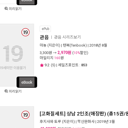
미리읽기
ePub
관음
관음 시리즈보기
ㅣ
마뇽
(지은이) |
텐북(Tenbook)
| 2018년 8월
2,970원
3,300
원 →
(
할인)
10%
마일리지
원
160
9.2
(
5
) | 세일즈포인트 :
853
미리읽기
[고화질세트] 상남 2인조(애장판) (총15권/
후지사와 토루
(지은이) |
학산문화사
| 2019년 3월