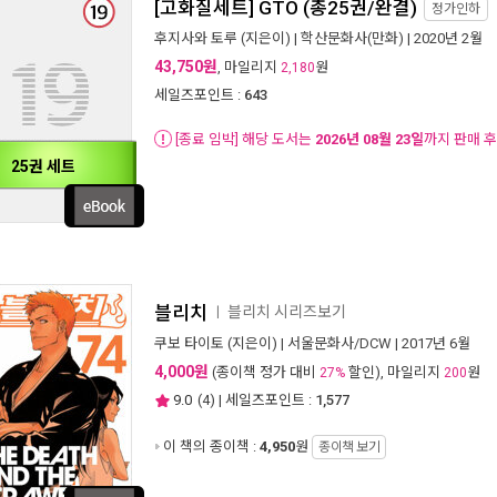
[고화질세트] GTO (총25권/완결)
정가인하
후지사와 토루
(지은이) |
학산문화사(만화)
| 2020년 2월
43,750원
, 마일리지
원
2,180
세일즈포인트 :
643
[종료 임박] 해당 도서는
2026년 08월 23일
까지 판매 
25권 세트
블리치
블리치 시리즈보기
ㅣ
쿠보 타이토
(지은이) |
서울문화사/DCW
| 2017년 6월
4,000원
(종이책 정가 대비
할인), 마일리지
원
27%
200
9.0
(
4
) | 세일즈포인트 :
1,577
이 책의 종이책 :
4,950
원
종이책 보기