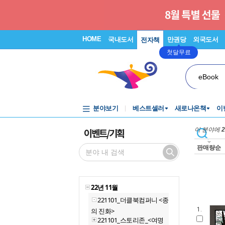
HOME
국내도서
만권당
외국도서
전자책
첫달무료
eBook
분야보기
베스트셀러
새로나온책
이
이벤트/기획
이 분야에
2
판매량순
22년 11월
221101_더클북컴퍼니 <종
1.
의 진화>
221101_스토리존_<여명