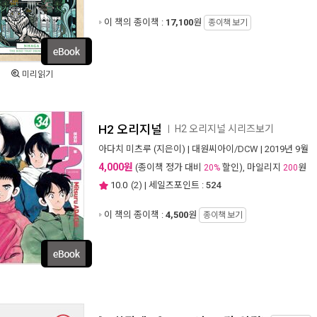
이 책의 종이책 :
17,100
원
종이책 보기
미리읽기
H2 오리지널
H2 오리지널 시리즈보기
ㅣ
아다치 미츠루
(지은이) |
대원씨아이/DCW
| 2019년 9월
4,000원
(종이책 정가 대비
할인), 마일리지
원
20%
200
10.0
(
2
) | 세일즈포인트 :
524
이 책의 종이책 :
4,500
원
종이책 보기