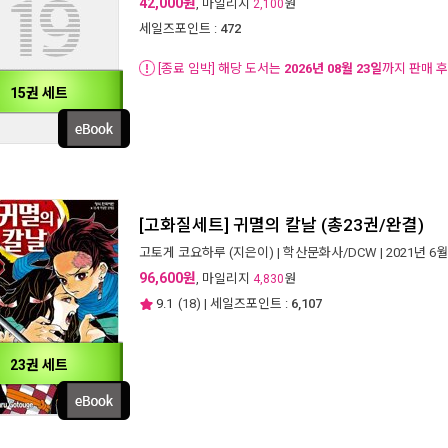
42,000원
, 마일리지
원
2,100
세일즈포인트 :
472
[종료 임박] 해당 도서는
2026년 08월 23일
까지 판매 
15권 세트
[고화질세트] 귀멸의 칼날 (총23권/완결)
고토게 코요하루
(지은이) |
학산문화사/DCW
| 2021년 6월
96,600원
, 마일리지
원
4,830
9.1
(
18
) | 세일즈포인트 :
6,107
23권 세트