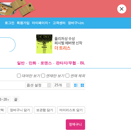
로그인
회원가입
마이페이지
고객센터
장바구니
(0)
일반
만화
로맨스
판타지/무협
BL
대여만 보기
연재만 보기
연재 제외
옵션 설정
25개
1~20
끝
선택
장바구니 담기
보관함 담기
마이리스트 담기
장바구니