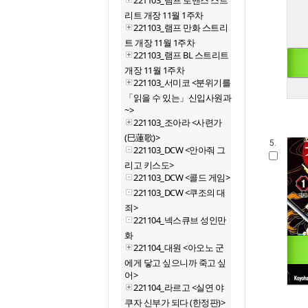
221103_램프 로맨스 스트
리트 개장 11월 1주차
221103_램프 만화 스트리
트 개장 11월 1주차
221103_램프 BL 스트리트
개장 11월 1주차
221103_서미코 <분위기를
「읽을 수 있는」신입사원과
~>
221103_조아라 <사련가
(巳蓮歌)>
5.
221103_DCW <안아줘 그
리고 키스도>
221103_DCW <콜드 게임>
221103_DCW <쿠조의 대
죄>
221104_넥스큐브 성인만
화
221104_대원 <아오노 군
에게 닿고 싶으니까 죽고 싶
어>
221104_라르고 <실연 야
쿠자 신부가 되다 (한정판)>