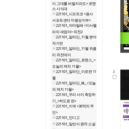
이 그대를 버릴지라도> 로맨
스 시식대
221101_시프트코 <용사
서포트센터 마왕성지부>
221101_아마빌레 <이사벨
라의 새엄마> 외전2
221101_알라딘_11월
분야
작가전
221101_알라딘_11월 위클
리 외전데이
221101_알라딘_로맨스_<
오늘의 캐치 11월>
221101_알라딘_이로판 11
2.
월
221101_알라딘_BL_<오늘
의 캐치 11월>
221101_우리 사이 측정하
기_<허도윤 편>
221101_이색 <30억의 주
인>
221101_인디고
221101_일반서 원작 소설