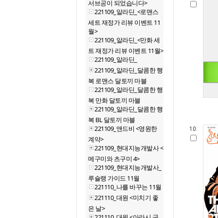
서브공이 되었습니다>
221109_알라딘_<로맨스
세트 재정가 리뷰 이벤트 11
월>
221109_알라딘_<만화 세
트 재정가 리뷰 이벤트 11월>
221109_알라딘_
221109_알라딘_달콤한 행
복 로맨스 달토끼 마블
221109_알라딘_달콤한 행
복 만화 달토끼 마블
221109_알라딘_달콤한 행
복 BL 달토끼 마블
221109_앤드비 <영원한
10.
계약>
221109_현대지능개발사 <
메구미와 츠구미 4>
221109_현대지능개발사_
루슐랭 가이드 11월
221110_나를 바꾸는 11월
221110_대원 <미치기 좋
은 날>
221110_대원 <아라시 군