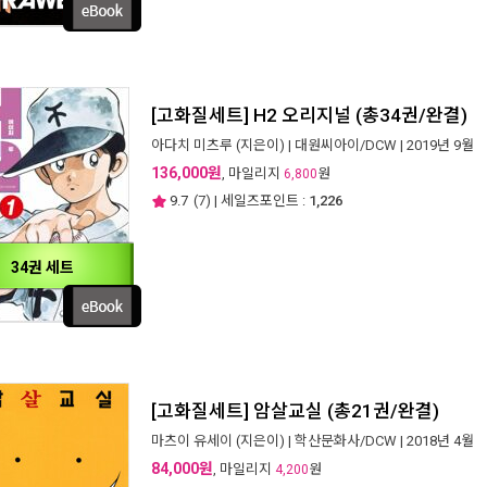
[고화질세트] H2 오리지널 (총34권/완결)
아다치 미츠루
(지은이) |
대원씨아이/DCW
| 2019년 9월
136,000원
, 마일리지
원
6,800
9.7
(
7
) | 세일즈포인트 :
1,226
34권 세트
[고화질세트] 암살교실 (총21권/완결)
마츠이 유세이
(지은이) |
학산문화사/DCW
| 2018년 4월
84,000원
, 마일리지
원
4,200