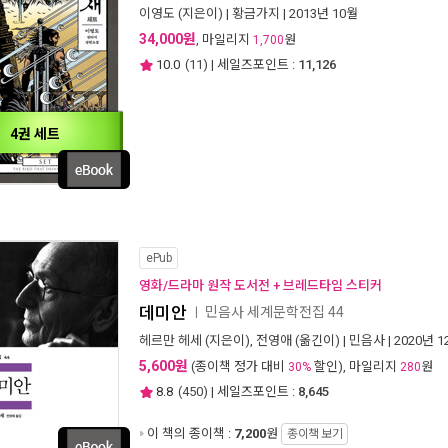
이영도
(지은이) |
황금가지
| 2013년 10월
34,000원
, 마일리지
원
1,700
10.0
(
11
) | 세일즈포인트 :
11,126
4권 세트
ePub
영화/드라마 원작 도서전 + 브레드타임 스티커
데미안
민음사 세계문학전집 44
ㅣ
헤르만 헤세
(지은이),
전영애
(옮긴이) |
민음사
| 2020년 
5,600원
(종이책 정가 대비
할인), 마일리지
원
30%
280
8.8
(
450
) | 세일즈포인트 :
8,645
이 책의 종이책 :
7,200
원
종이책 보기