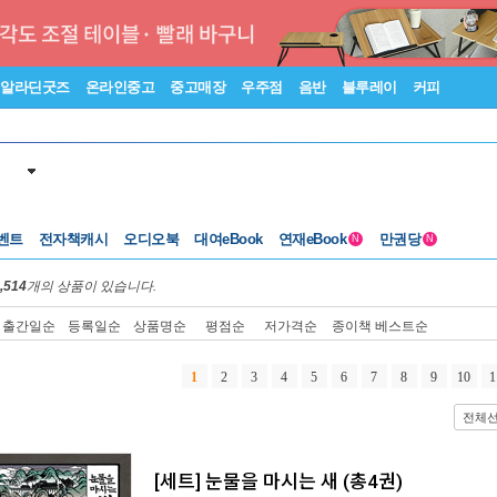
알라딘굿즈
온라인중고
중고매장
우주점
음반
블루레이
커피
벤트
전자책캐시
오디오북
대여eBook
연재eBook
만권당
N
N
,514
개의 상품이 있습니다.
출간일순
등록일순
상품명순
평점순
저가격순
종이책 베스트순
1
2
3
4
5
6
7
8
9
10
1
전체
[세트] 눈물을 마시는 새 (총4권)