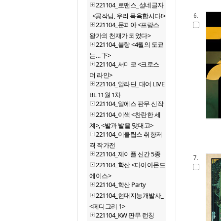
221104_로맨스_설네글자
_<공작님, 우리 목욕합시다!>
6.
221104_문피아 <프랑스
왕가의 천재가 되었다>
221104_블랑 <4월의 도쿄
는… 下>
221104_서미코 <크로스
더 라인>
221104_알라딘_대여 LIVE
BL 11월 1차
221104_알에스 판무 신작
221104_이색 <찬란한 세
계>, <발과 발을 맞대고>
221104_이클립스 취향저
격 작가전
221104_제이플 신간 5종
7.
221104_학산 <다이아몬드
에이스>
221104_학산 Party
221104_현대지능개발사_
<페디그리 1>
221104_KW 판무 런칭