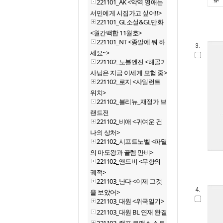
221101_AK <악역 영애는
서민에게 시집가고 싶어!!>
221101_GL소설&GL만화
<월간백합 11월호>
221101_NT <종말에 뭐 하
3.
세요~>
221102_노블엔진 <해골기
사님은 지금 이세계 모험 중>
221102_로지 <사일런트
위치>
221102_블리뉴_재정가 브
랜드전
221102_비애 <귀여운 건
나의 상처>
221102_시프트노벨 <파멸
의 마도왕과 골렘 만비>
221102_앤드비 <무향의
궤적>
221103_난다 <이제 그것
4.
을 보았어>
221103_대원 <위국일기>
221103_대원 BL 연재 완결