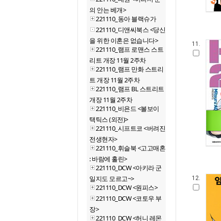
의 안는 베개>
221110_동아 블랙슈가
221110_디앤씨북스 <당신
을 위한 이혼은 없습니다>
11.
221110_램프 로맨스 스트
리트 개장 11월 2주차
221110_램프 만화 스트리
트 개장 11월 2주차
221110_램프 BL 스트리트
개장 11월 2주차
221110_비욘드 <볼보이
택틱스 (외전)>
221110_시프트코 <버려진
전생현자>
221110_휘슬북 <고고매혼
: 바람에 홀린>
221110_DCW <아키라 군
일지도 모르고~>
12.
221110_DCW <원피스>
221110_DCW <코토우 부
장>
221110_DCW <허니 레몬