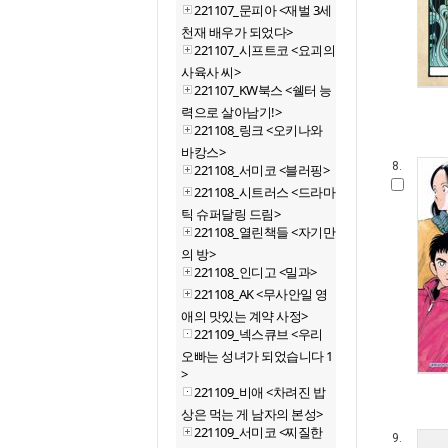
221107_문피아 <재벌 3세
천재 배우가 되었다>
221107_시프트코 <요괴의
사육사 씨>
221107_KW북스 <쉘터 능
력으로 살아남기!>
221108_링크 <오키나와
바캉스>
8.
221108_서미코 <블러핑>
221108_시트러스 <드라마
틱 슈퍼달링 드림>
221108_열린책들 <자기만
의 방>
221108_인디고 <밀과>
221108_AK <무사안일 영
애의 맛있는 계약 사정>
221109_넥스큐브 <우리
오빠는 성녀가 되었습니다 1
>
221109_비애 <차려진 밥
상은 먹는 게 남자의 본성>
221109_서미코 <찌질한
9.