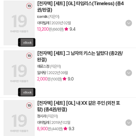
[전자책] [세트] [GL] 타임리스(Timeless) (총4
권/완결)
icemilk
(지은이)
아마빌레
|
2020년 02월
13,200
9.4
원 (660원)
[전자책] [세트] 그 남자의 키스는 달랐다 (총2권/
완결)
애로스정
(지은이)
알사탕
|
2022년 09월
2,000
9.0
원 (100원)
[전자책] [세트] [GL] 내 XX 같은 주인 (외전 포
함) (총4권/완결)
정시라
(지은이)
아마빌레
|
2019년 02월
8,900
9.3
원 (440원)