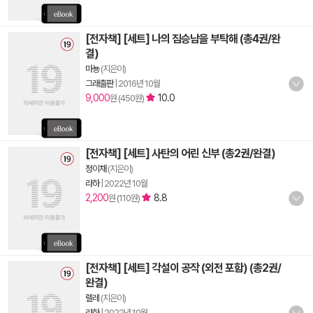
[전자책] [세트] 나의 짐승남을 부탁해 (총4권/완
결)
마뇽
(지은이)
그래출판
|
2016년 10월
9,000
10.0
원 (450원)
[전자책] [세트] 사탄의 어린 신부 (총2권/완결)
정이채
(지은이)
라하
|
2022년 10월
2,200
8.8
원 (110원)
[전자책] [세트] 각설이 공작 (외전 포함) (총2권/
완결)
렐레
(지은이)
라하
|
2022년 10월