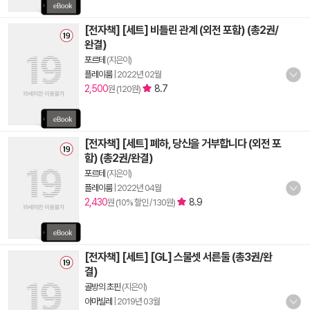
[전자책] [세트] 비틀린 관계 (외전 포함) (총2권/
완결)
포르테
(지은이)
플레이룸
|
2022년 02월
2,500
8.7
원 (120원)
[전자책] [세트] 폐하, 당신을 거부합니다 (외전 포
함) (총2권/완결)
포르테
(지은이)
플레이룸
|
2022년 04월
2,430
8.9
원 (10% 할인 / 130원)
[전자책] [세트] [GL] 스물셋 서른둘 (총3권/완
결)
골방의 초핀
(지은이)
아마빌레
|
2019년 03월