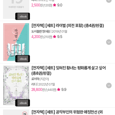
2,500
9.0
원 (120원)
[전자책] [세트] 라이벌 (외전 포함) (총4권/완결)
도서출판 청어람
|
2019년 01월
4,200
9.5
원 (210원)
[전자책] [세트] 잊혀진 황녀는 평화롭게 살고 싶어
(총8권/완결)
로서하
(지은이)
리디
|
2022년 07월
28,800
9.9
원 (1,440원)
[전자책] [세트] 공작부인의 위험한 애정전선 (외