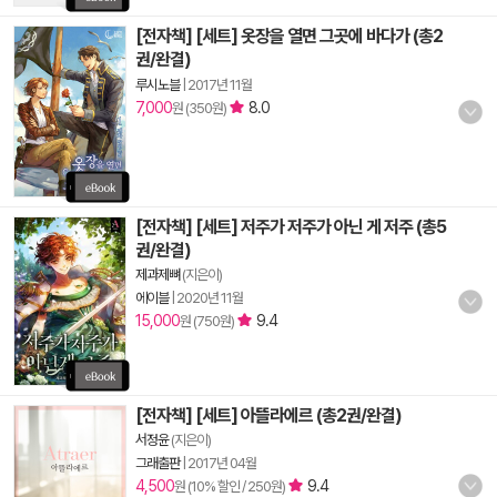
[전자책] [세트] 옷장을 열면 그곳에 바다가 (총2
권/완결)
루시노블
|
2017년 11월
7,000
8.0
원 (350원)
[전자책] [세트] 저주가 저주가 아닌 게 저주 (총5
권/완결)
제과제뼈
(지은이)
에이블
|
2020년 11월
15,000
9.4
원 (750원)
[전자책] [세트] 아뜰라에르 (총2권/완결)
서정윤
(지은이)
그래출판
|
2017년 04월
4,500
9.4
원 (10% 할인 / 250원)