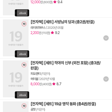
12,000
9.4
원 (600원)
[전자책] [세트] 서방님의 당과 (총2권/완결)
라이트하우스
|
2020년 05월
2,200
9.2
원 (110원)
[전자책] [세트] 적야의 신부 (외전 포함) (총3권/
완결)
피오렌티
(지은이)
에이블
|
2021년 10월
8,000
8.7
원 (400원)
[전자책] [세트] 19금 명작 동화 (총4권/완결)
곰잣
(지은이)