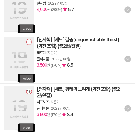
알사탕
|
2022년 05월
4,000
8.7
원 (200원)
[전자책] [세트] 갈증(unquenchable thirst)
(외전 포함) (총2권/완결)
포르테
(지은이)
플레이룸
|
2022년 08월
3,500
8.5
원 (170원)
[전자책] [세트] 황제의 노리개 (외전 포함) (총2
권/완결)
이프노즈
(지은이)
플레이룸
|
2022년 06월
3,500
8.4
원 (170원)