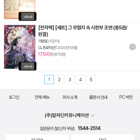
[전자책] [세트] 그 무협지 속 시한부 조연 (총5권/
완결)
가람달
(지은이)
CL프로덕션
|
2020년 09월
17,500
원 (870원)
1
2
3
4
5
로그인
전체 메뉴
회사 소개
출판사 안내
PC 버전
(주)알라딘커뮤니케이션
1544-2514
일반문의 (발신자 부담)