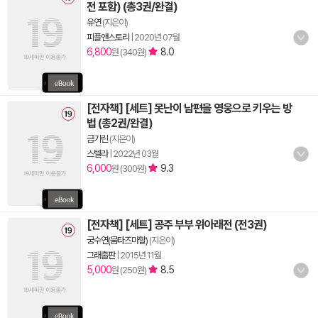
전 포함) (총3권/완결)
유연
(지은이)
피플앤스토리
|
2020년 07월
6,800
8.0
원 (340원)
[전자책] [세트] 못난이 남편을 영웅으로 키우는 방
법 (총2권/완결)
금기린
(지은이)
스텔라
|
2022년 03월
6,000
9.3
원 (300원)
[전자책] [세트] 공주 부부 위아래전 (전3권)
궁수연(뭄타즈마할)
(지은이)
그래출판
|
2015년 11월
5,000
8.5
원 (250원)