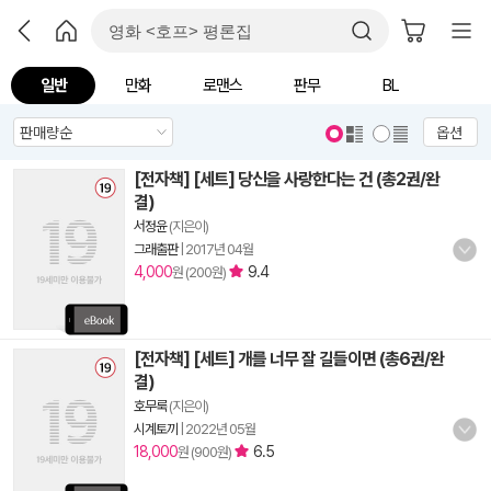
일반
만화
로맨스
판무
BL
옵션
[전자책] [세트] 당신을 사랑한다는 건 (총2권/완
결)
서정윤
(지은이)
그래출판
|
2017년 04월
4,000
9.4
원 (200원)
[전자책] [세트] 개를 너무 잘 길들이면 (총6권/완
결)
호무룩
(지은이)
시계토끼
|
2022년 05월
18,000
6.5
원 (900원)