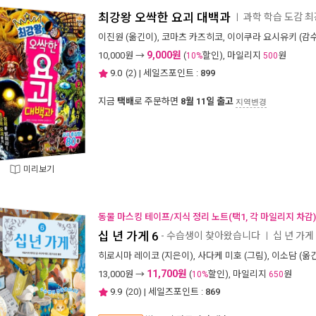
최강왕 오싹한 요괴 대백과
과학 학습 도감 최
ㅣ
이진원
(옮긴이),
코마츠 카즈히코
,
이이쿠라 요시유키
(감수
9,000원
10,000
원 →
(
할인), 마일리지
원
10%
500
9.0
(
2
) | 세일즈포인트 :
899
지금
택배
로 주문하면
8월 11일 출고
지역변경
미리보기
동물 마스킹 테이프/지식 정리 노트(택1, 각 마일리지 차감)
십 년 가게 6
- 수습생이 찾아왔습니다
십 년 가게 
ㅣ
히로시마 레이코
(지은이),
사다케 미호
(그림),
이소담
(옮긴
11,700원
13,000
원 →
(
할인), 마일리지
원
10%
650
9.9
(
20
) | 세일즈포인트 :
869