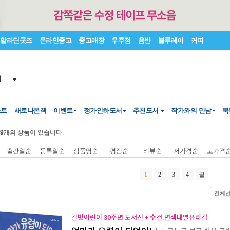
알라딘굿즈
온라인중고
중고매장
우주점
음반
블루레이
커피
서
스트
새로나온책
이벤트
정가인하도서
추천도서
작가와의 만남
북
9
개의 상품이 있습니다.
출간일순
등록일순
상품명순
평점순
리뷰순
저가격순
고가격
1
2
3
4
끝
전체
길벗어린이 30주년 도서전 + 수건.변색내열유리컵