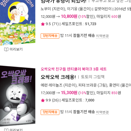
엄마가 유령이 되었어!
두고두고 보고 싶은 그림
ㅣ
노부미
(지은이),
이기웅
(옮긴이) |
길벗어린이
| 2016년 5
10,800원
12,000
원 →
(
할인), 마일리지
원
10%
600
9.5
(
71
) | 세일즈포인트 :
51,723
밤 11시
잠들기전 배송
양탄자배송
지역변경
미리보기
오싹오싹 친구들 렌티큘러 북마크 3종 세트
오싹오싹 크레용!
토토의 그림책
ㅣ
에런 레이놀즈
(지은이),
피터 브라운
(그림),
홍연미
(옮긴이
15,300원
17,000
원 →
(
할인), 마일리지
원
10%
850
9.9
(
26
) | 세일즈포인트 :
7,000
밤 11시
잠들기전 배송
양탄자배송
지역변경
미리보기