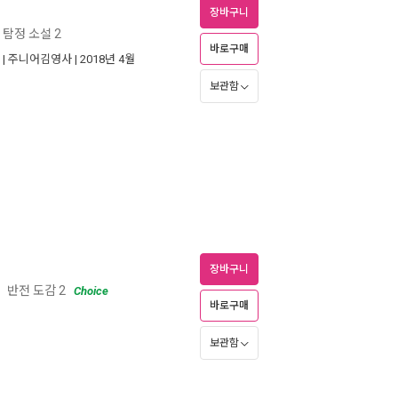
장바구니
 탐정 소설 2
바로구매
 |
주니어김영사
| 2018년 4월
보관함
장바구니
반전 도감 2
ㅣ
Choice
바로구매
보관함