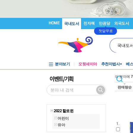
HOME
전자책
만권당
외국도서
국내도서
첫달무료
국내도
분야보기
오뒷세이아
추천마법사
베
이벤트/기획
이 분야에
7
판매량순
2022 할로윈
어린이
1.
유아