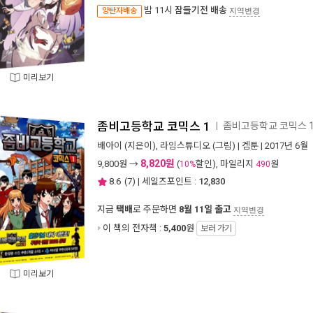
밤 11시
잠들기전 배송
양탄자배송
지역변경
미리보기
좀비고등학교 코믹스 1
좀비고등학교 코믹스 
ㅣ
배아이
(지은이),
라임스튜디오
(그림) |
겜툰
| 2017년 6월
8,820원
9,800
원 →
(
할인), 마일리지
원
10%
490
8.6
(
7
) | 세일즈포인트 :
12,830
지금
택배
로 주문하면
8월 11일 출고
지역변경
이 책의 전자책 :
5,400
원
보러 가기
미리보기