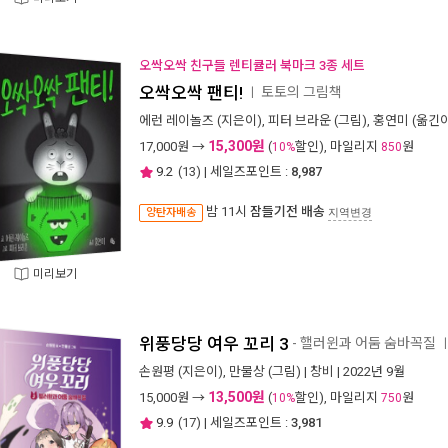
오싹오싹 친구들 렌티큘러 북마크 3종 세트
오싹오싹 팬티!
토토의 그림책
ㅣ
에런 레이놀즈
(지은이),
피터 브라운
(그림),
홍연미
(옮긴이
15,300원
17,000
원 →
(
할인), 마일리지
원
10%
850
9.2
(
13
) | 세일즈포인트 :
8,987
밤 11시
잠들기전 배송
양탄자배송
지역변경
미리보기
위풍당당 여우 꼬리 3
- 핼러윈과 어둠 숨바꼭질
손원평
(지은이),
만물상
(그림) |
창비
| 2022년 9월
13,500원
15,000
원 →
(
할인), 마일리지
원
10%
750
9.9
(
17
) | 세일즈포인트 :
3,981