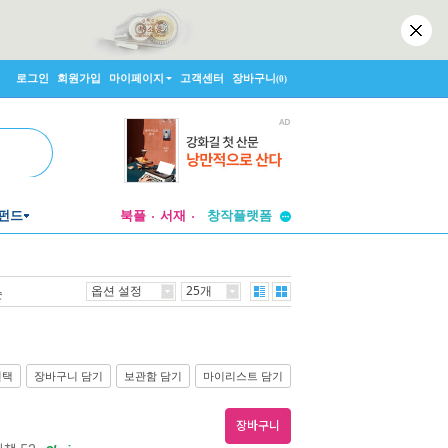
로그인
회원가입
마이페이지
고객센터
장바구니
(0)
투비컨티뉴드
펀드
북플
서재
창작플랫폼
투비컨티뉴드
옵션 설정
25개
순
선택
장바구니 담기
보관함 담기
마이리스트 담기
장바구니