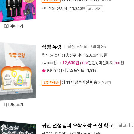
이 책의 전자책 :
11,340
원
보러 가기
미리보기
식빵 유령
웅진 모두의 그림책 36
ㅣ
윤지
(지은이) |
웅진주니어
| 2020년 10월
12,600원
14,000
원 →
(
할인), 마일리지
원
10%
700
9.9
(
34
) | 세일즈포인트 :
1,815
밤 11시
잠들기전 배송
양탄자배송
지역변경
미리보기
귀신 선생님과 오싹오싹 귀신 학교
달고나 
ㅣ
남동윤
(지은이) |
사계절
| 2019년 5월