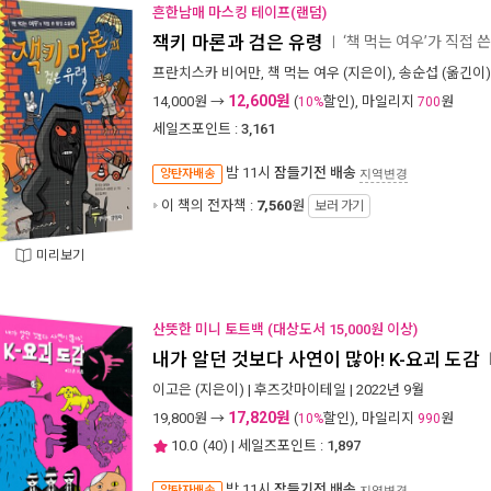
흔한남매 마스킹 테이프(랜덤)
잭키 마론과 검은 유령
‘책 먹는 여우’가 직접 쓴
ㅣ
프란치스카 비어만
,
책 먹는 여우
(지은이),
송순섭
(옮긴이)
12,600원
14,000
원 →
(
할인), 마일리지
원
10%
700
세일즈포인트 :
3,161
밤 11시
잠들기전 배송
양탄자배송
지역변경
이 책의 전자책 :
7,560
원
보러 가기
미리보기
산뜻한 미니 토트백 (대상도서 15,000원 이상)
내가 알던 것보다 사연이 많아! K-요괴 도감
이고은
(지은이) |
후즈갓마이테일
| 2022년 9월
17,820원
19,800
원 →
(
할인), 마일리지
원
10%
990
10.0
(
40
) | 세일즈포인트 :
1,897
밤 11시
잠들기전 배송
양탄자배송
지역변경