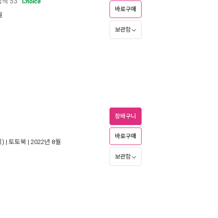
책 53
Choice
바로구매
월
보관함
장바구니
바로구매
) |
토토북
| 2022년 8월
보관함