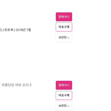
장바구니
바로구매
) |
토토북
| 2018년 7월
보관함
위풍당당 여우 꼬리 3
ㅣ
장바구니
바로구매
보관함