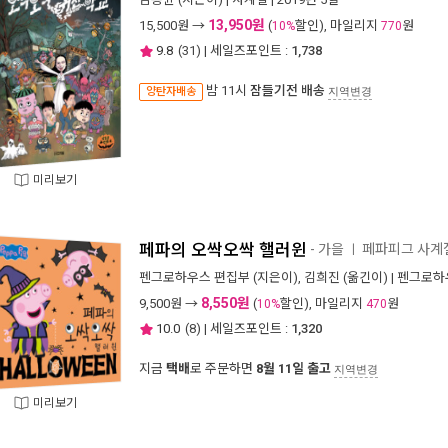
13,950원
15,500
원 →
(
할인), 마일리지
원
10%
770
9.8
(
31
) | 세일즈포인트 :
1,738
밤 11시
잠들기전 배송
양탄자배송
지역변경
미리보기
페파의 오싹오싹 핼러윈
- 가을
페파피그 사계
ㅣ
펜그로하우스 편집부
(지은이),
김희진
(옮긴이) |
펜그로하
8,550원
9,500
원 →
(
할인), 마일리지
원
10%
470
10.0
(
8
) | 세일즈포인트 :
1,320
지금
택배
로 주문하면
8월 11일 출고
지역변경
미리보기