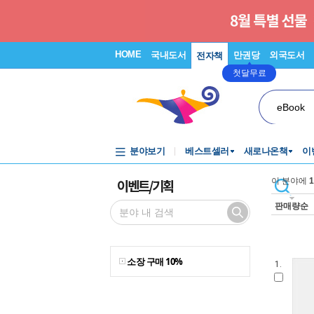
HOME
국내도서
만권당
외국도서
전자책
첫달무료
eBook
분야보기
베스트셀러
새로나온책
이
이벤트/기획
이 분야에
1
판매량순
소장 구매 10%
1.