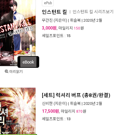
ePub
인스턴트 킬
인스턴트 킬 시리즈보기
ㅣ
무간진
(지은이) |
휘슬북
| 2020년 2월
3,000원
, 마일리지
원
150
세일즈포인트 :
15
미리읽기
[세트] 럭셔리 버프 (총8권/완결)
신비한
(지은이) |
휘슬북
| 2020년 2월
17,500원
, 마일리지
원
870
세일즈포인트 :
13