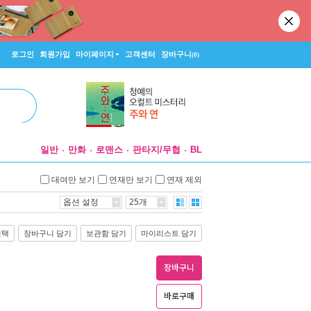
로그인
회원가입
마이페이지
고객센터
장바구니
(0)
일반
만화
로맨스
판타지/무협
BL
대여만 보기
연재만 보기
연재 제외
옵션 설정
25개
선택
장바구니 담기
보관함 담기
마이리스트 담기
장바구니
바로구매