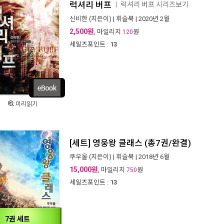
럭셔리 버프
럭셔리 버프 시리즈보기
ㅣ
신비한
(지은이) |
휘슬북
| 2020년 2월
2,500원
, 마일리지
원
120
세일즈포인트 :
13
미리읽기
[세트] 영웅왕 클래스 (총7권/완결)
쿠우울
(지은이) |
휘슬북
| 2018년 6월
15,000원
, 마일리지
원
750
세일즈포인트 :
13
7권 세트