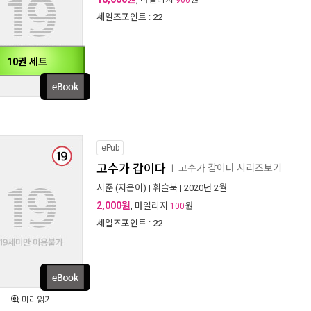
900
세일즈포인트 :
22
10권 세트
ePub
고수가 갑이다
고수가 갑이다 시리즈보기
ㅣ
시준
(지은이) |
휘슬북
| 2020년 2월
2,000원
, 마일리지
원
100
세일즈포인트 :
22
미리읽기