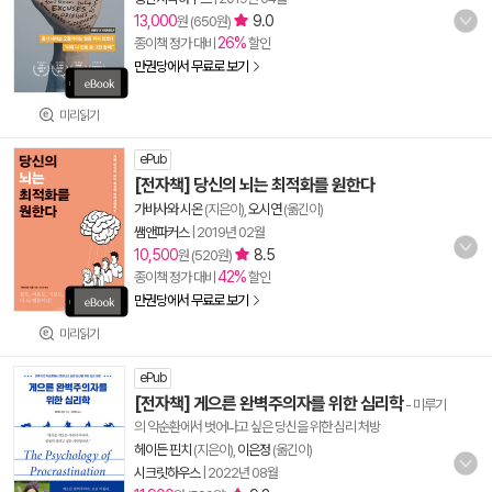
13,000
9.0
원 (650원)
26%
종이책 정가 대비
할인
만권당에서 무료로 보기
미리읽기
ePub
[전자책] 당신의 뇌는 최적화를 원한다
가바사와 시온
(지은이),
오시연
(옮긴이)
쌤앤파커스
|
2019년 02월
10,500
8.5
원 (520원)
42%
종이책 정가 대비
할인
만권당에서 무료로 보기
미리읽기
ePub
[전자책] 게으른 완벽주의자를 위한 심리학
- 미루기
의 악순환에서 벗어나고 싶은 당신을 위한 심리 처방
헤이든 핀치
(지은이),
이은정
(옮긴이)
시크릿하우스
|
2022년 08월