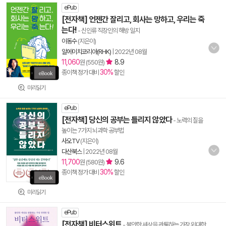
ePub
[전자책] 언젠간 잘리고, 회사는 망하고, 우리는 죽
는다!
- 신인류 직장인의 해방 일지
이동수
(지은이)
알에이치코리아(RHK)
|
2022년 08월
11,060
8.9
원 (550원)
30%
종이책 정가 대비
할인
미리읽기
ePub
[전자책] 당신의 공부는 틀리지 않았다
- 노력의 질을
높이는 7가지 뇌과학 공부법
사오TV
(지은이)
다산북스
|
2022년 08월
11,700
9.6
원 (580원)
30%
종이책 정가 대비
할인
미리읽기
ePub
[전자책] 비터스위트
- 불안한 세상을 관통하는 가장 위대한