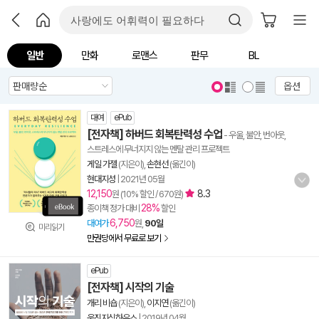
일반
만화
로맨스
판무
BL
옵션
대여
ePub
[전자책] 하버드 회복탄력성 수업
- 우울, 불안, 번아웃,
스트레스에 무너지지 않는 멘탈 관리 프로젝트
게일 가젤
(지은이),
손현선
(옮긴이)
현대지성
|
2021년 05월
12,150
8.3
원 (10% 할인 / 670원)
28%
종이책 정가 대비
할인
6,750
대여가
원,
90일
미리읽기
만권당에서 무료로 보기
ePub
[전자책] 시작의 기술
개리 비숍
(지은이),
이지연
(옮긴이)
웅진지식하우스
|
2019년 04월