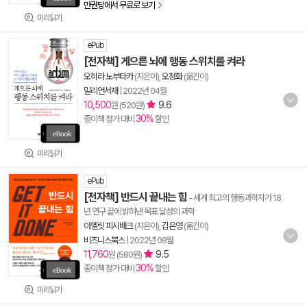
만권당에서 무료로 보기
미리읽기
ePub
[전자책] 게으른 뇌에 행동 스위치를 켜라
오히라 노부타카
(지은이),
오정화
(옮긴이)
밀리언서재
|
2022년 04월
10,500
9.6
원 (520원)
30%
종이책 정가 대비
할인
미리읽기
ePub
[전자책] 반드시 끝내는 힘
- 세계 최고의 행동과학자가 18
년 연구 끝에 밝혀낸 목표 달성의 과학
아옐릿 피시배크
(지은이),
김은영
(옮긴이)
비즈니스북스
|
2022년 08월
11,760
9.5
원 (580원)
30%
종이책 정가 대비
할인
미리읽기