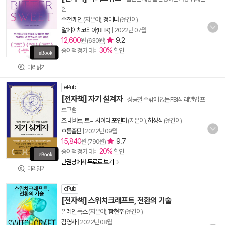
힘
수전 케인
(지은이),
정미나
(옮긴이)
알에이치코리아(RHK)
|
2022년 07월
12,600
9.2
원 (630원)
30%
종이책 정가 대비
할인
미리읽기
ePub
[전자책] 자기 설계자
- 성공할 수밖에 없는 FBI식 레벨업 프
로그램
조 내버로
,
토니 시아라 포인터
(지은이),
허성심
(옮긴이)
흐름출판
|
2022년 09월
15,840
9.7
원 (790원)
20%
종이책 정가 대비
할인
만권당에서 무료로 보기
미리읽기
ePub
[전자책] 스위치크래프트, 전환의 기술
일레인 폭스
(지은이),
함현주
(옮긴이)
김영사
|
2022년 08월