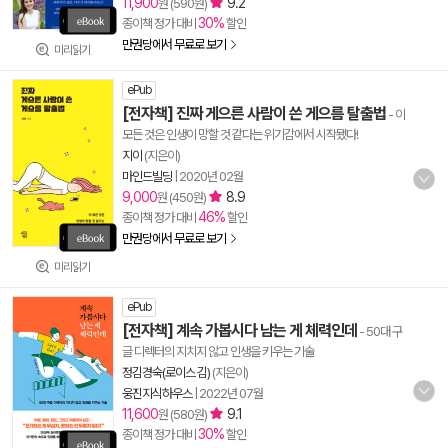
11,900
9.2
원 (590원)
30%
종이책 정가 대비
할인
만권당에서 무료로 보기
미리읽기
ePub
[전자책] 진짜 게으른 사람이 쓴 게으름 탈출법
- 이
모든 것은 인생이 망할 것 같다는 위기감에서 시작됐다!
지이
(지은이)
마인드빌딩
|
2020년 02월
9,000
8.9
원 (450원)
46%
종이책 정가 대비
할인
만권당에서 무료로 보기
미리읽기
ePub
[전자책] 계속 가봅시다 남는 게 체력인데
- 50대 구
글 디렉터의 지치지 않고 인생을 키우는 기술
정김경숙(로이스 김)
(지은이)
웅진지식하우스
|
2022년 07월
11,600
9.1
원 (580원)
30%
종이책 정가 대비
할인