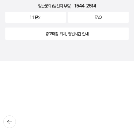
1544-2514
일반문의 (발신자 부담)
1:1 문의
FAQ
중고매장 위치, 영업시간 안내
뒤로가
기