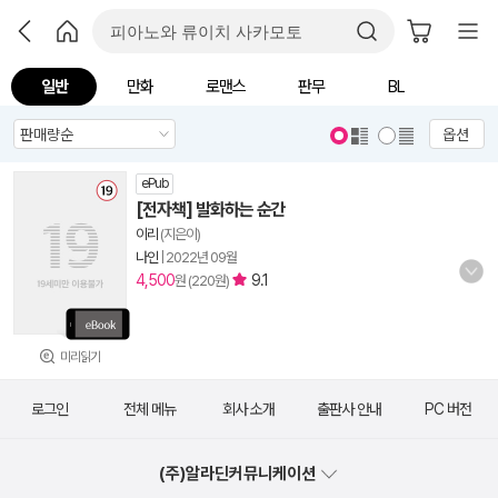
일반
만화
로맨스
판무
BL
옵션
ePub
[전자책] 발화하는 순간
이리
(지은이)
나인
|
2022년 09월
4,500
9.1
원 (220원)
미리읽기
로그인
전체 메뉴
회사 소개
출판사 안내
PC 버전
(주)알라딘커뮤니케이션