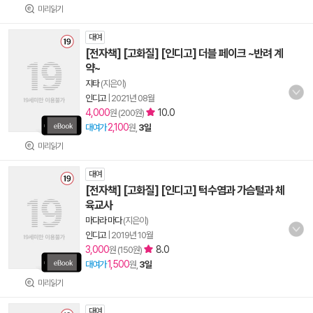
미리읽기
대여
[전자책] [고화질] [인디고] 더블 페이크 ~반려 계
약~
지타
(지은이)
인디고
|
2021년 08월
4,000
10.0
원 (200원)
2,100
대여가
원,
3일
미리읽기
대여
[전자책] [고화질] [인디고] 턱수염과 가슴털과 체
육교사
마다라 마다
(지은이)
인디고
|
2019년 10월
3,000
8.0
원 (150원)
1,500
대여가
원,
3일
미리읽기
대여