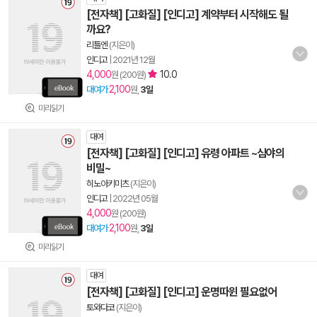
[전자책] [고화질] [인디고] 계약부터 시작해도 될
까요?
리틀엔
(지은이)
인디고
|
2021년 12월
4,000
10.0
원 (200원)
2,100
대여가
원,
3일
미리읽기
대여
[전자책] [고화질] [인디고] 유령 아파트 ~심야의
비밀~
히노아키미츠
(지은이)
인디고
|
2022년 05월
4,000
원 (200원)
2,100
대여가
원,
3일
미리읽기
대여
[전자책] [고화질] [인디고] 운명따윈 필요없어
토와다코
(지은이)