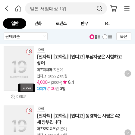
일반
만화
로맨스
판무
BL
옵션
대여
[전자책] [고화질] [인디고] 부남자군은 시험하고
싶어
미즈이아마
(지은이)
인디고
|
2022년 05월
4,000
8.4
원 (200원)
2,100
대여가
원,
3일
미리읽기
대여
[전자책] [고화질] [인디고] 동경하는 사람은 42
세 창부입니다
마츠모토 요우
(지은이)