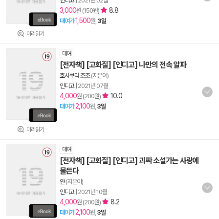
인디고
|
2021년 02월
3,000
8.8
원 (150원)
1,500
대여가
원,
3일
미리읽기
대여
[전자책] [고화질] [인디고] 나만의 전속 알파
호시쿠라 조조
(지은이)
인디고
|
2021년 07월
4,000
10.0
원 (200원)
2,100
대여가
원,
3일
미리읽기
대여
[전자책] [고화질] [인디고] 괴짜 소설가는 사랑에
물든다
얀
(지은이)
인디고
|
2021년 10월
4,000
8.2
원 (200원)
2,100
대여가
원,
3일