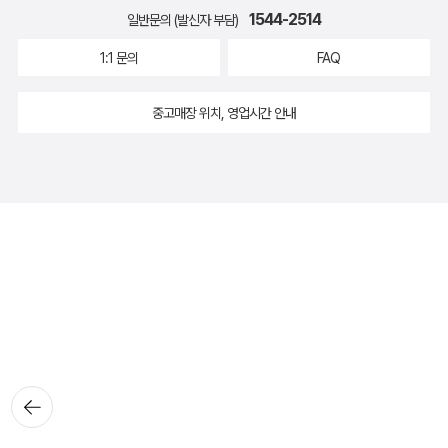
1544-2514
일반문의 (발신자 부담)
1:1 문의
FAQ
중고매장 위치, 영업시간 안내
뒤로가
기