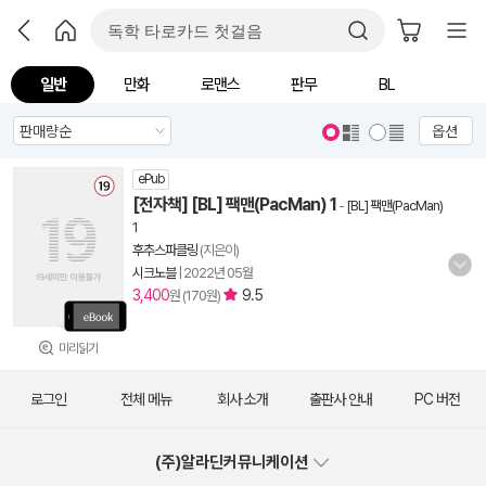
일반
만화
로맨스
판무
BL
옵션
ePub
[전자책] [BL] 팩맨(PacMan) 1
-
[BL] 팩맨(PacMan)
1
후추스파클링
(지은이)
시크노블
|
2022년 05월
3,400
9.5
원 (170원)
미리읽기
로그인
전체 메뉴
회사 소개
출판사 안내
PC 버전
(주)알라딘커뮤니케이션