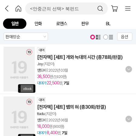
일반
만화
로맨스
판무
BL
옵션
대여
[전자책] [세트] 개와 늑대의 시간 (총78화/완결)
Joy
(지은이)
앤드비
|
2022년 03월
38,500
원 (1,920원)
22,500
대여가
원,
7일
대여
[전자책] [세트] 뱀의 혀 (총30화/완결)
ttadu
(지은이)
앤드비
|
2022년 06월
18,000
원 (900원)
8,400
대여가
원,
7일