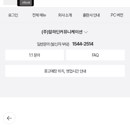
로그인
전체 메뉴
회사 소개
출판사 안내
PC 버전
(주)알라딘커뮤니케이션
1544-2514
일반문의 (발신자 부담)
1:1 문의
FAQ
중고매장 위치, 영업시간 안내
뒤로가
기