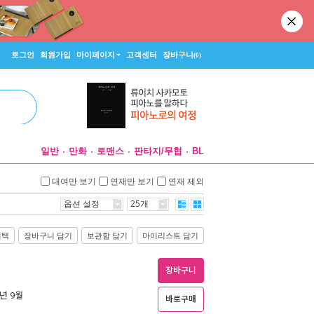
로그인
회원가입
마이페이지
고객센터
장바구니
(0)
일반
만화
로맨스
판타지/무협
BL
대여만 보기
연재만 보기
연재 제외
옵션 설정
25개
선택
장바구니 담기
보관함 담기
마이리스트 담기
장바구니
2년 9월
바로구매