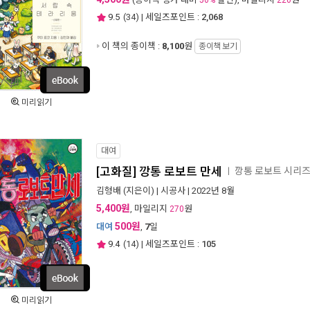
50%
220
9.5
(
34
) | 세일즈포인트 :
2,068
이 책의 종이책 :
8,100
원
종이책 보기
미리읽기
대여
[고화질] 깡통 로보트 만세
깡통 로보트 시리즈
ㅣ
김형배
(지은이) |
시공사
| 2022년 8월
5,400원
, 마일리지
원
270
500원
대여
,
7
일
9.4
(
14
) | 세일즈포인트 :
105
미리읽기