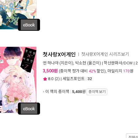
첫사랑X어게인
첫사랑X어게인 시리즈보기
ㅣ
엔 하나야
(지은이),
박소현
(옮긴이) |
학산문화사/DCW
| 
3,500원
(종이책 정가 대비
할인), 마일리지
원
42%
170
8.0
(
2
) | 세일즈포인트 :
32
이 책의 종이책 :
5,400
원
종이책 보기
전체