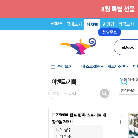
HOME
국내도서
만권당
외국도서
전자책
첫달무료
eBook
분야보기
베스트셀러
새로나온책
이
이벤트/기획
이 분야에
5
판매량순
220908_램프 만화 스트리트 개
1.
장 9월 2주차
우량주
테마주