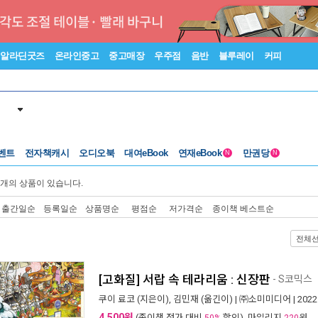
알라딘굿즈
온라인중고
중고매장
우주점
음반
블루레이
커피
벤트
전자책캐시
오디오북
대여eBook
연재eBook
만권당
N
N
개의 상품이 있습니다.
출간일순
등록일순
상품명순
평점순
저가격순
종이책 베스트순
전체
[고화질] 서랍 속 테라리움 : 신장판
- S코믹스
쿠이 료코
(지은이),
김민재
(옮긴이) |
㈜소미미디어
| 202
4,500원
(종이책 정가 대비
할인), 마일리지
원