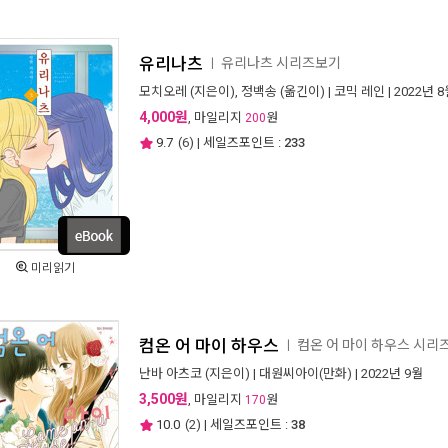
유리나츠
유리나츠 시리즈보기
ㅣ
모치오레
(지은이),
정백송
(옮긴이) |
코믹 레인
| 2022년 
4,000원
, 마일리지
원
200
9.7
(
6
) | 세일즈포인트 :
233
미리읽기
컴온 어 마이 하우스
컴온 어 마이 하우스 시리
ㅣ
난바 아츠코
(지은이) |
대원씨아이(만화)
| 2022년 9월
3,500원
, 마일리지
원
170
10.0
(
2
) | 세일즈포인트 :
38