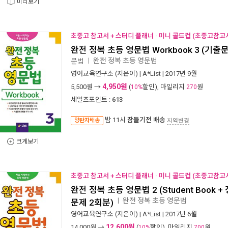
미리보기
초중고 참고서 + 스터디 플래너 · 미니 콜드컵 (초중고참고서
완전 정복 초등 영문법 Workbook 3 (기출
완전 정복 초등 영문법
문법
ㅣ
영어교육연구소
(지은이) |
A*List
| 2017년 9월
4,950원
5,500
원 →
(
할인), 마일리지
원
10%
270
세일즈포인트 :
613
밤 11시
잠들기전 배송
양탄자배송
지역변경
크게보기
초중고 참고서 + 스터디 플래너 · 미니 콜드컵 (초중고참고서
완전 정복 초등 영문법 2 (Student Book 
완전 정복 초등 영문법
ㅣ
문제 2회분)
영어교육연구소
(지은이) |
A*List
| 2017년 6월
12,600원
14,000
원 →
(
할인), 마일리지
원
10%
700