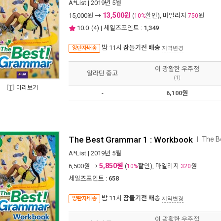
A*List
| 2019년 5월
13,500원
15,000
원 →
(
할인), 마일리지
원
10%
750
10.0
(
4
) | 세일즈포인트 :
1,349
밤 11시
잠들기전 배송
양탄자배송
지역변경
이 광활한 우주점
알라딘 중고
(1)
미리보기
-
6,100원
The Best Grammar 1 : Workbook
The B
ㅣ
A*List
| 2019년 5월
5,850원
6,500
원 →
(
할인), 마일리지
원
10%
320
세일즈포인트 :
658
밤 11시
잠들기전 배송
양탄자배송
지역변경
이 광활한 우주점