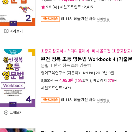
9.5
(
4
) | 세일즈포인트 :
2,415
밤 11시
잠들기전 배송
양탄자배송
지역변경
미리보기
초중고 참고서 + 스터디 플래너 · 미니 콜드컵 (초중고참고서
완전 정복 초등 영문법 Workbook 4 (기출
완전 정복 초등 영문법
문법
ㅣ
영어교육연구소
(지은이) |
A*List
| 2017년 9월
4,950원
5,500
원 →
(
할인), 마일리지
원
10%
270
세일즈포인트 :
471
밤 11시
잠들기전 배송
양탄자배송
지역변경
크게보기