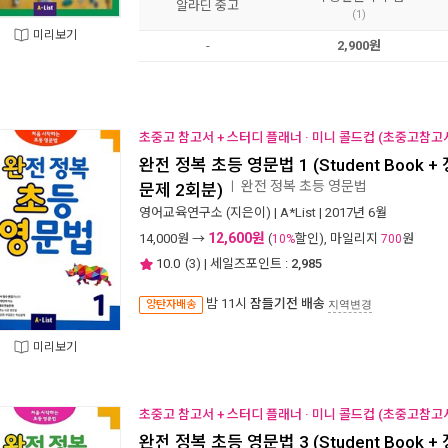
알라딘 중고
(1)
미리보기
-
2,900원
초중고 참고서 + 스터디 플래너 · 미니 콜드컵 (초중고참고서
완전 정복 초등 영문법 1 (Student Book 
완전 정복 초등 영문법
ㅣ
문제 2회분)
영어교육연구소
(지은이) |
A*List
| 2017년 6월
12,600원
14,000
원 →
(
할인), 마일리지
원
10%
700
10.0
(
3
) | 세일즈포인트 :
2,985
밤 11시
잠들기전 배송
양탄자배송
지역변경
미리보기
초중고 참고서 + 스터디 플래너 · 미니 콜드컵 (초중고참고서
완전 정복 초등 영문법 3 (Student Book 