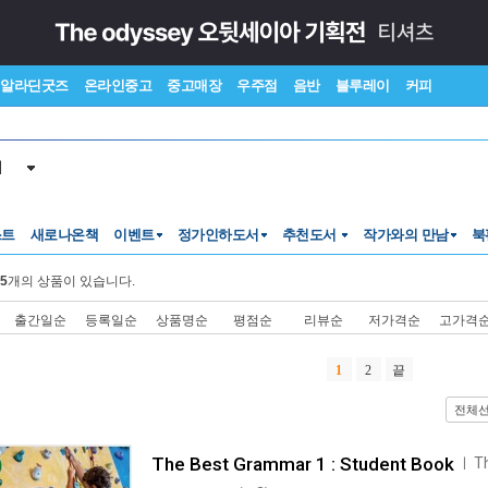
알라딘굿즈
온라인중고
중고매장
우주점
음반
블루레이
커피
서
스트
새로나온책
이벤트
정가인하도서
추천도서
작가와의 만남
북
5
개의 상품이 있습니다.
출간일순
등록일순
상품명순
평점순
리뷰순
저가격순
고가격
1
2
끝
전체
The Best Grammar 1 : Student Book
T
ㅣ