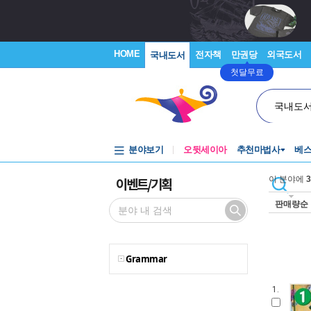
HOME
전자책
만권당
외국도서
국내도서
첫달무료
국내도
분야보기
오뒷세이아
추천마법사
베
이벤트/기획
이 분야에
3
판매량순
Grammar
1.