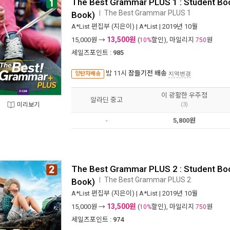
The Best Grammar PLUS 1 : Student Bo
The Best Grammar PLUS 1
ㅣ
Book)
A*List 편집부
(지은이) |
A*List
| 2019년 10월
13,500원
15,000
원 →
(
할인), 마일리지
원
10%
750
세일즈포인트 :
985
밤 11시
잠들기전 배송
양탄자배송
지역변경
이 광활한 우주점
알라딘 중고
미리보기
(3)
-
5,800원
The Best Grammar PLUS 2 : Student Bo
The Best Grammar PLUS 2
ㅣ
Book)
A*List 편집부
(지은이) |
A*List
| 2019년 10월
13,500원
15,000
원 →
(
할인), 마일리지
원
10%
750
세일즈포인트 :
974