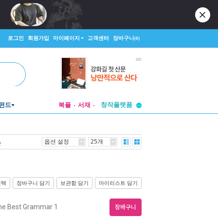
로그인
회원가입
마이페이지
고객센터
장바구니
(0)
펀드
북플
서재
투비컨티뉴드
창작플랫폼
투비컨티뉴드
옵션 설정
25개
순
선택
장바구니 담기
보관함 담기
마이리스트 담기
he Best Grammar 1
장바구니