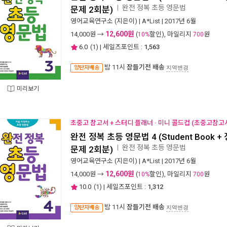
완전 정복 초등 영문법
ㅣ
문제 2회분)
영어교육연구소
(지은이) |
A*List
| 2017년 6월
12,600원
14,000
원 →
(
할인), 마일리지
원
10%
700
6.0
(
1
) | 세일즈포인트 :
1,563
밤 11시
잠들기전 배송
양탄자배송
지역변경
미리보기
초중고 참고서 + 스터디 플래너 · 미니 콜드컵 (초중고참고서
완전 정복 초등 영문법 4 (Student Book 
완전 정복 초등 영문법
ㅣ
문제 2회분)
영어교육연구소
(지은이) |
A*List
| 2017년 6월
12,600원
14,000
원 →
(
할인), 마일리지
원
10%
700
10.0
(
1
) | 세일즈포인트 :
1,312
밤 11시
잠들기전 배송
양탄자배송
지역변경