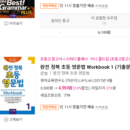
밤 11시
잠들기전 배송
양탄자배송
지역변경
이 광활한 우주점
알라딘 중고
미리보기
(1)
-
6,100원
초중고 참고서 + 스터디 플래너 · 미니 콜드컵 (초중고참고서
완전 정복 초등 영문법 Workbook 1 (기출
완전 정복 초등 영문법
문법
ㅣ
영어교육연구소
(지은이) |
A*List
| 2017년 9월
4,950원
5,500
원 →
(
할인), 마일리지
원
10%
270
세일즈포인트 :
779
밤 11시
잠들기전 배송
양탄자배송
지역변경
크게보기