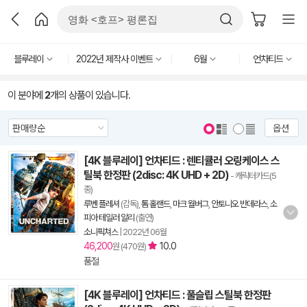
블루레이
2022년 제작사 이벤트
6월
언차티드
이 분야에
2
개의 상품이 있습니다.
옵션
[4K 블루레이] 언차티드 : 렌티큘러 오링케이스 스
틸북 한정판 (2disc: 4K UHD + 2D)
- 캐릭터카드(5
종)
루벤 플레셔
(감독),
톰 홀랜드
,
마크 월버그
,
안토니오 반데라스
,
소
피아 테일러 알리
(출연)
소니픽쳐스
|
2022년 06월
46,200
10.0
원 (470원)
품절
[4K 블루레이] 언차티드 : 풀슬립 스틸북 한정판