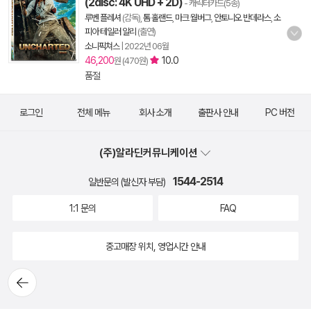
(2disc: 4K UHD + 2D)
- 캐릭터카드(5종)
루벤 플레셔
(감독),
톰 홀랜드
,
마크 월버그
,
안토니오 반데라스
,
소
피아 테일러 알리
(출연)
소니픽쳐스
|
2022년 06월
46,200
10.0
원 (470원)
품절
로그인
전체 메뉴
회사 소개
출판사 안내
PC 버전
(주)알라딘커뮤니케이션
1544-2514
일반문의 (발신자 부담)
1:1 문의
FAQ
중고매장 위치, 영업시간 안내
뒤로가
기