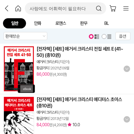
일반
만화
로맨스
판무
BL
옵션
[전자책] [세트] 애거서 크리스티 전집 세트 E (41~
50) (총10권)
애거서 크리스티
(지은이)
황금가지
|
2021년 09월
86,000
원 (4,300원)
[전자책] [세트] 애거서 크리스티 에디터스 초이스
(총10권)
애거서 크리스티
(지은이)
황금가지
|
2013년 12월
84,000
10.0
원 (4,200원)