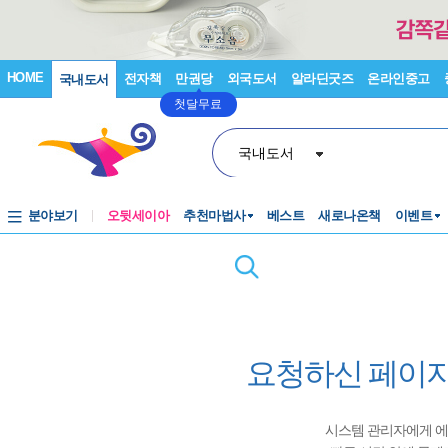
HOME
전자책
만권당
외국도서
알라딘굿즈
온라인중고
국내도서
첫달무료
국내도서
분야보기
오뒷세이아
추천마법사
베스트
새로나온책
이벤트
요청하신 페이지
시스템 관리자에게 에